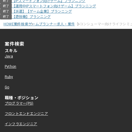
【IPスマートフォン向けゲーム】プランニング
終了
【運用中IPスマートフォン向けゲーム】プランニング
終了
【派遣】【ゲーム企業】プランニング
終了
【遊技機】プランニング
終了
HOME
案件検索
ゲームプランナー求人・案件
【 コンシューマー向けライフシミ
案件検索
スキル
Java
Python
Ruby
Go
職種・ポジション
プログラマー(PG)
フロントエンドエンジニア
インフラエンジニア