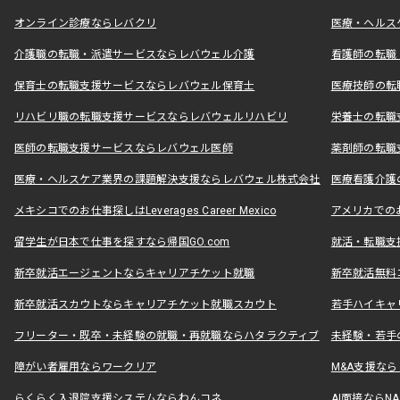
オンライン診療ならレバクリ
医療・ヘルス
介護職の転職・派遣サービスならレバウェル介護
看護師の転職
保育士の転職支援サービスならレバウェル保育士
医療技師の転
リハビリ職の転職支援サービスならレバウェルリハビリ
栄養士の転職
医師の転職支援サービスならレバウェル医師
薬剤師の転職
医療・ヘルスケア業界の課題解決支援ならレバウェル株式会社
医療看護介護の
メキシコでのお仕事探しはLeverages Career Mexico
アメリカでのお仕事
留学生が日本で仕事を探すなら帰国GO.com
就活・転職支
新卒就活エージェントならキャリアチケット就職
新卒就活無料
新卒就活スカウトならキャリアチケット就職スカウト
若手ハイキャ
フリーター・既卒・未経験の就職・再就職ならハタラクティブ
未経験・若手
障がい者雇用ならワークリア
M&A支援な
らくらく入退院支援システムならわんコネ
AI面接ならNAL