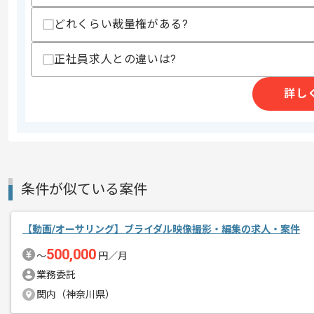
どれくらい裁量権がある?
商談回数
1回
その他募集要項
募集人数
1人
正社員求人との違いは?
作業開始日
2025/06/04
詳し
コンシューマーゲームやソーシャルゲー
エージェントからのコ
ゲームタイトル制作において定評のある
メント
条件が似ている案件
年齢層も幅広く、メンバーを育てていく
【動画/オーサリング】ブライダル映像撮影・編集の求人・案件
500,000
〜
円／月
業務委託
関内（神奈川県）