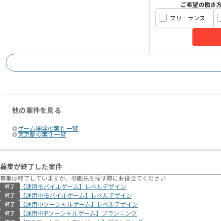
ご希望の働き
フリーランス
他の案件を見る
ゲーム開発の案件一覧
東京都の案件一覧
募集が終了した案件
募集は終了していますが、参画先を探す際にお役立てください
【運用モバイルゲーム】レベルデザイン
終了
【運用中モバイルゲーム】レベルデザイン
終了
【運用中ソーシャルゲーム】レベルデザイン
終了
【運用中IPソーシャルゲーム】プランニング
終了