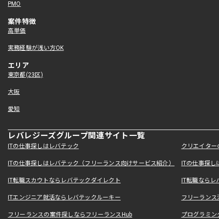
PMO
案件特徴
高単価
実務経験が浅い方OK
エリア
東京都(23区)
大阪
愛知
レバレジーズグループ関連サイト一覧
ITの仕事探しはレバテック
クリエイター
ITの仕事探しはレバテック（フリーランス向けサービス紹介）
ITの仕事探
IT転職スカウトならレバテックダイレクト
IT転職なら
ITエンジニア就活ならレバテックルーキー
フリーランス
フリーランスの案件探しならフリーランスHub
プログラミン