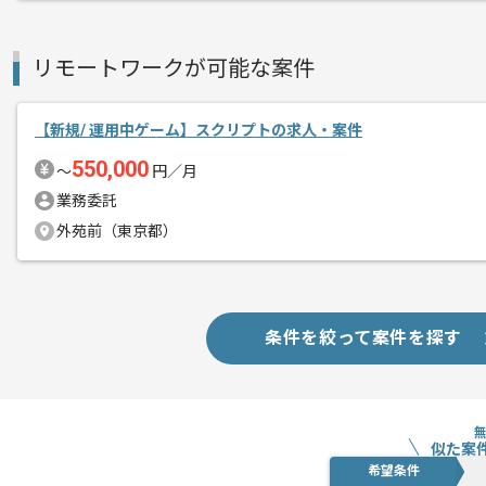
リモートワークが可能な案件
【新規/ 運用中ゲーム】スクリプトの求人・案件
550,000
〜
円／月
業務委託
外苑前（東京都）
条件を絞って案件を探す
似た案
希望条件