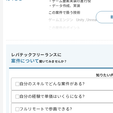
・ゲーム要素実装の進行役
・データ作成、実装
この案件で扱う技術
ゲームエンジン
Unity , Unreal Engine
この案件のポイント
業界
コンシューマーゲーム
業務内容
ゲーム開発
特徴
ゲーム好き歓迎
レバテックフリーランスに
案件について
聞いてみませんか？
求めるスキル
知りたい
スキル
・仕様作成及びレベルデザイン経験
・コンシューマータイトルのプランナー
自分のスキルでどんな案件がある?
・UnityまたはUnrealEngine等の
自分の経験で単価はいくらになる?
スキルに不安がある方へ
上記に似た経験やスキルをお持ちであれば申
フルリモートで参画できる?