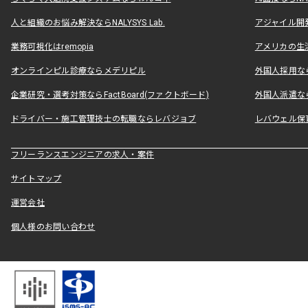
人と組織のお悩み解決ならNALYSYS Lab.
アジャイル開発なら
業務可視化はremopia
アメリカの生活
オンラインピル診療ならメデリピル
外国人採用ならLe
企業研究・選考対策ならFactBoard(ファクトボード)
外国人派遣なら
ドライバー・施工管理技士の転職ならレバジョブ
レバウェル保
フリーランスエンジニアの求人・案件
サイトマップ
運営会社
個人様のお問い合わせ