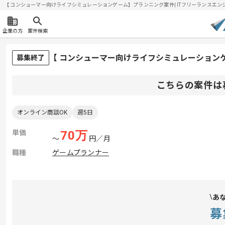
【 コンシューマー向けライフシミュレーションゲーム】プランニング案件| ITフリーランスエンジニア
企業の方
案件検索
【 コンシューマー向けライフシミュレーション
募集終了
こちらの案件は
オンライン商談OK
週5日
単価
70
万
〜
円／月
職種
ゲームプランナー
あ
募