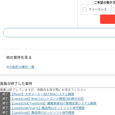
ご希望の働き
フリーランス
他の案件を見る
大阪府の案件一覧
募集が終了した案件
募集は終了していますが、参画先を探す際にお役立てください
【React】大手メーカー向けWebシステム開発
終了
【JavaScript】Webフロントエンド開発CMS移行対応
終了
【JavaScript/TypeScript】繊維業様向け業務支援システム開発
終了
【JavaScript/Vue.js】搬送用ロボットソフト保守開発
終了
【JavaScript】搬送用ロボットソフト保守開発
終了