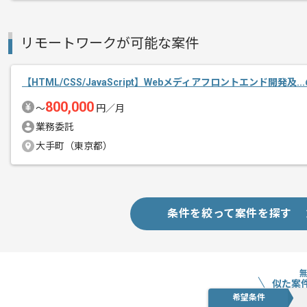
作業開始日
2025/06/23
リモートワークが可能な案件
リモートワーク：初日からフルリモート
エージェントからのコ
【HTML/CSS/JavaScript】Webメディアフロントエンド開発及.
メント
800,000
レバテックでの実績がある企業の案件で
〜
円／月
Reactでの開発経験を活かすことができ
業務委託
複数案件を保有している企業ですので、
大手町（東京都）
ご経験と実績に応じてスライド案件のご
新しいアイディアや技術を積極的に導入
経験豊富なエンジニアと成長が出来る環
条件を絞って案件を探す
スキルアップされたい方、長期的に参画
似た案
希望条件