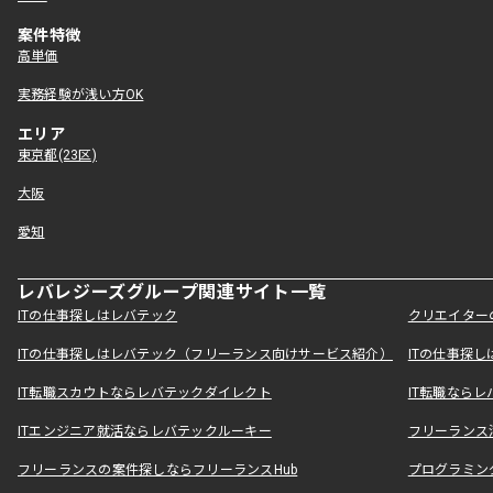
案件特徴
高単価
実務経験が浅い方OK
エリア
東京都(23区)
大阪
愛知
レバレジーズグループ関連サイト一覧
ITの仕事探しはレバテック
クリエイター
ITの仕事探しはレバテック（フリーランス向けサービス紹介）
ITの仕事探
IT転職スカウトならレバテックダイレクト
IT転職なら
ITエンジニア就活ならレバテックルーキー
フリーランス
フリーランスの案件探しならフリーランスHub
プログラミン