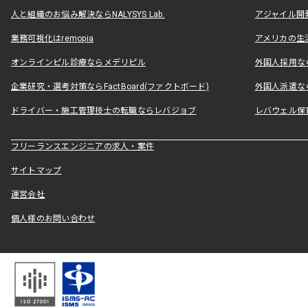
人と組織のお悩み解決ならNALYSYS Lab.
アジャイル開発なら
業務可視化はremopia
アメリカの生活
オンラインピル診療ならメデリピル
外国人採用ならLe
企業研究・選考対策ならFactBoard(ファクトボード)
外国人派遣なら
ドライバー・施工管理技士の転職ならレバジョブ
レバウェル保
フリーランスエンジニアの求人・案件
サイトマップ
運営会社
個人様のお問い合わせ