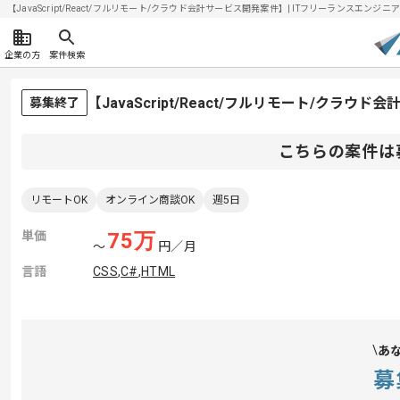
【JavaScript/React/フルリモート/クラウド会計サービス開発案件】| ITフリーランスエンジニアの
企業の方
案件検索
【JavaScript/React/フルリモート/ク
募集終了
こちらの案件は
リモートOK
オンライン商談OK
週5日
単価
75
万
〜
円／月
言語
CSS
,
C#
,
HTML
あ
募