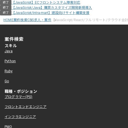
【JavaScript】ECフロントシステム障害対応
終了
【JavaScript/Java】購買カスタマイズ開発新規導入
終了
【JavaScript/Intra-mart】建設向けサイト構築支援
終了
HOME
案件検索
CSS求人・案件
【JavaScript/React/フルリモート/クラウ
案件検索
スキル
Java
Python
Ruby
Go
職種・ポジション
プログラマー(PG)
フロントエンドエンジニア
インフラエンジニア
PMO