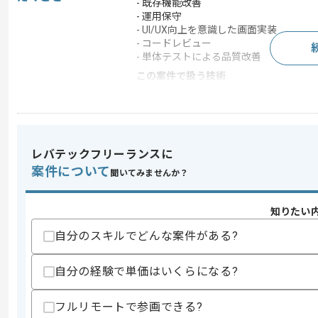
- 既存機能改善
- 運用保守
- UI/UX向上を意識した画面実装
- コードレビュー
- 単体テストによる品質改善
この案件で扱う技術
DB
MySQL
フレームワーク
React , Next.js
クラウド
AWS
レバテックフリーランスに
開発ツール
GitHub , Docker , Git
案件について
聞いてみませんか？
知りたい
求めるスキル
スキル
・React、Next.jsでのフロントエンド
自分のスキルでどんな案件がある?
・Webアプリ開発経験3年以上
・HTML5、CSS3コーディング経験、
自分の経験で単価はいくらになる?
・Git、GitHubでのチーム開発経験
・GraphQL、REST API連携実装経験
・スクラム開発のご経験
フルリモートで参画できる?