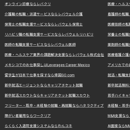
オンライン診療ならレバクリ
医療・ヘルス
介護職の転職・派遣サービスならレバウェル介護
看護師の転職
保育士の転職支援サービスならレバウェル保育士
医療技師の転
リハビリ職の転職支援サービスならレバウェルリハビリ
栄養士の転職
医師の転職支援サービスならレバウェル医師
薬剤師の転職
医療・ヘルスケア業界の課題解決支援ならレバウェル株式会社
医療看護介護の
メキシコでのお仕事探しはLeverages Career Mexico
アメリカでのお仕事
留学生が日本で仕事を探すなら帰国GO.com
就活・転職支
新卒就活エージェントならキャリアチケット就職
新卒就活無料
新卒就活スカウトならキャリアチケット就職スカウト
若手ハイキャ
フリーター・既卒・未経験の就職・再就職ならハタラクティブ
未経験・若手
障がい者雇用ならワークリア
M&A支援な
らくらく入退院支援システムならわんコネ
AI面接ならNAL