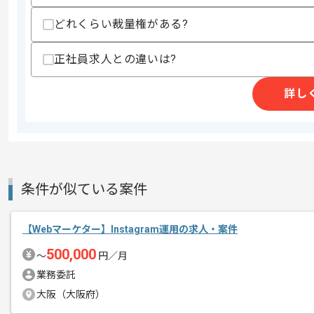
歓迎スキル
どれくらい裁量権がある?
・E2Eテスト(Playwright等)による自動
・AWSを用いたフロントエンドアーキ
・CI/CDパイプライン(CodePipeline
正社員求人との違いは?
・バックエンド技術(C#、 .NET Core等
・Dockerを用いた開発環境構築、運用経
詳し
スキルに不安がある方へ
上記に似た経験やスキルをお持ちであれば申
精算条件
無
条件が似ている案件
精算・お支払い
精算基準時間
140時間〜180時間
支払いサイト
15日
【Webマーケター】Instagram運用の求人・案件
500,000
〜
円／月
業務委託
商談回数
1回
大阪（大阪府）
その他募集要項
募集人数
1人