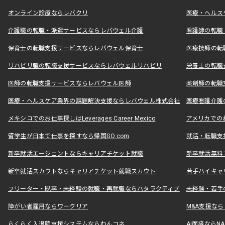
オンライン診療ならレバクリ
医療・ヘルス
介護職の転職・派遣サービスならレバウェル介護
看護師の転職
保育士の転職支援サービスならレバウェル保育士
医療技師の転
リハビリ職の転職支援サービスならレバウェルリハビリ
栄養士の転職
医師の転職支援サービスならレバウェル医師
薬剤師の転職
医療・ヘルスケア業界の課題解決支援ならレバウェル株式会社
医療看護介護の
メキシコでのお仕事探しはLeverages Career Mexico
アメリカでのお仕事
留学生が日本で仕事を探すなら帰国GO.com
就活・転職支
新卒就活エージェントならキャリアチケット就職
新卒就活無料
新卒就活スカウトならキャリアチケット就職スカウト
若手ハイキャ
フリーター・既卒・未経験の就職・再就職ならハタラクティブ
未経験・若手
障がい者雇用ならワークリア
M&A支援な
らくらく入退院支援システムならわんコネ
AI面接ならNAL