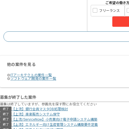
ご希望の働き
フリーランス
他の案件を見る
ITアーキテクトの案件一覧
ソフトウェア開発の案件一覧
募集が終了した案件
募集は終了していますが、参画先を探す際にお役立てください
【上流】銀行会員マスタDB処理検討
終了
【上流】楽楽販売システム保守
終了
【上流/ServiceNow】小売業向け電子申請システム構築
終了
【上流】エネルギー向け生産管理システム構築要件定義
終了