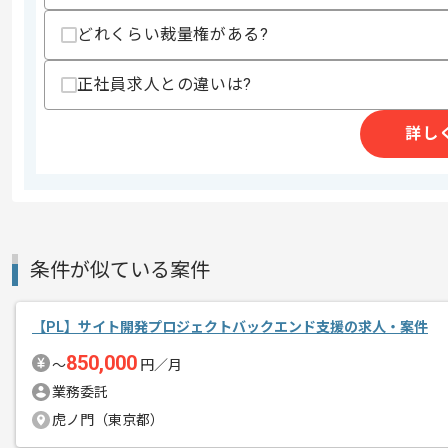
どれくらい裁量権がある?
レバテックでの実績がある企業の案件で
エージェントからのコ
正社員求人との違いは?
上流の経験を活かすことができます。
メント
複数案件を保有している企業ですので、
詳し
ご経験と実績に応じてスライド案件のご
新しいアイディアや技術を積極的に導入
経験豊富なエンジニアと成長が出来る環
スキルアップされたい方、長期的に参画
条件が似ている案件
【PL】サイト開発プロジェクトバックエンド支援の求人・案件
850,000
〜
円／月
業務委託
虎ノ門（東京都）