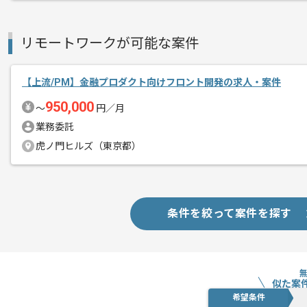
リモートワークが可能な案件
【上流/PM】金融プロダクト向けフロント開発の求人・案件
950,000
〜
円／月
業務委託
虎ノ門ヒルズ（東京都）
条件を絞って案件を探す
似た案
希望条件