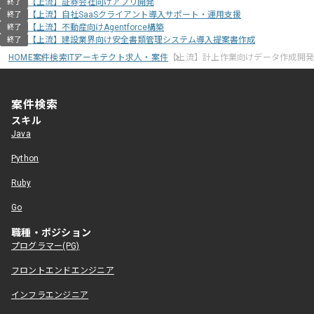
【上流】証券会社向けアプリ開発
終了
【上流】自社SaaSクライアント導入サポート・運用支援
終了
【上流】不動産向けAgentforce構築
終了
【上流】建設業界向け安全書類管理システム導入提案書作成
終了
HOME
案件検索
ITアーキテクト求人・案件
【上流】計上作業向けデータ作成開
案件検索
スキル
Java
Python
Ruby
Go
職種・ポジション
プログラマー(PG)
フロントエンドエンジニア
インフラエンジニア