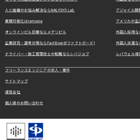
人と組織のお悩み解決ならNALYSYS Lab.
アジャイル開発なら
業務可視化はremopia
アメリカの生活
オンラインピル診療ならメデリピル
外国人採用ならLe
企業研究・選考対策ならFactBoard(ファクトボード)
外国人派遣なら
ドライバー・施工管理技士の転職ならレバジョブ
レバウェル保
フリーランスエンジニアの求人・案件
サイトマップ
運営会社
個人様のお問い合わせ