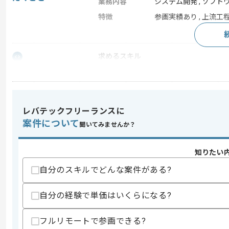
業務内容
システム開発 , ソフト
特徴
参画実績あり , 上流工
求めるスキル
スキル
・Kintoneを用いた開発からテストまで
・要件定義や作業設計から対応した経験
歓迎スキル
・会計関連の経験
レバテックフリーランスに
案件について
聞いてみませんか？
スキルに不安がある方へ
上記に似た経験やスキルをお持ちであれば申
知りたい
自分のスキルでどんな案件がある?
商談回数
1回
自分の経験で単価はいくらになる?
その他募集要項
募集人数
1人
作業開始日
2025/06/09
フルリモートで参画できる?