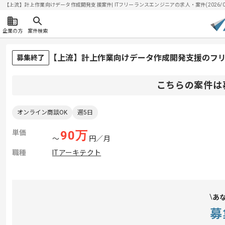
【上流】計上作業向けデータ作成開発支援案件| ITフリーランスエンジニアの求人・案件(2026/08
企業の方
案件検索
【上流】計上作業向けデータ作成開発支援のフ
募集終了
こちらの案件は
オンライン商談OK
週5日
単価
90
万
〜
円／月
職種
ITアーキテクト
あ
募