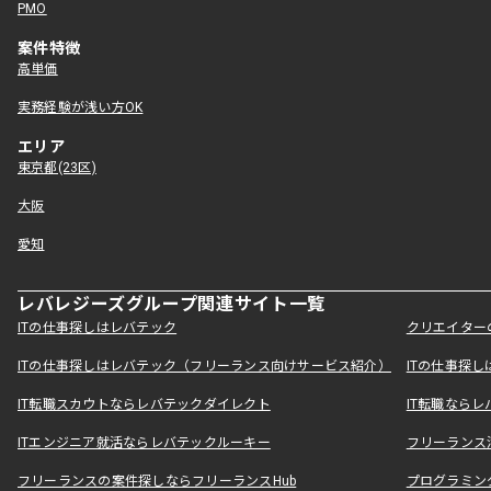
PMO
案件特徴
高単価
実務経験が浅い方OK
エリア
東京都(23区)
大阪
愛知
レバレジーズグループ関連サイト一覧
ITの仕事探しはレバテック
クリエイター
ITの仕事探しはレバテック（フリーランス向けサービス紹介）
ITの仕事探
IT転職スカウトならレバテックダイレクト
IT転職なら
ITエンジニア就活ならレバテックルーキー
フリーランス
フリーランスの案件探しならフリーランスHub
プログラミン