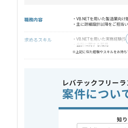
・VB.NETを用いた製造業
職務内容
・主に詳細設計以降をご担当
・VB.NETを用いた実務経験(5
求めるスキル
・会計に関する知見
※上記に似た経験やスキルをお持ち
業務内容
システム開
この案件のポイント
特徴
20代活躍中
レバテックフリーラ
精算条件
有
精算・お支払い
案件につい
精算基準時間
150時間
支払いサイト
15日
知り
担当者より