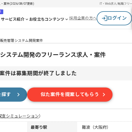
件(2026/08/07更新)
IT・Web求人/転職
フリ
！
ログイン
採用企業の方へ
サービス紹介
お役立ちコンテンツ
向け販売管理システム開発案件
管理システム開発のフリーランス求人・案件
案件は募集期間が終了しました
を探す
似た案件を提案してもらう
収支シミュレーション
）
最寄り駅
難波（大阪府）