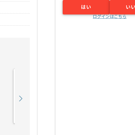
はい
い
ログインはこちら
【C/C++】Linux環境での
C／C++システム開発支援
の求人・案件
550,000
〜
円／月
業務委託
三宮（兵庫県）