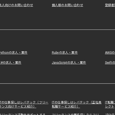
法人向けのお問い合わせ
個人様のお問い合わせ
登録者
Pythonの求人・案件
Rubyの求人・案件
AWS
C#の求人・案件
JavaScriptの求人・案件
Swif
ITの仕事探しはレバテック（フリー
ITの仕事探しはレバテック（正社員
IT転
ランス向けサービス紹介）
転職サービス紹介）
レクト