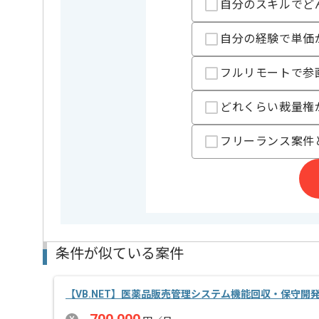
自分のスキルでど
情報システムや情報ネットワークの設計、構築事業等
を展開している企業でございます。
自分の経験で単価
今回は製造業向け販売管理システム開発案件に携わっ
フルリモートで参
VB.NETを用いた開発経験を活かしたい方にお勧めです
基本的には常駐での作業を見込んでおります。
どれくらい裁量権
チームでの開発が得意な方にマッチします。
フリーランス案件
条件が似ている案件
【VB.NET】医薬品販売管理システム機能回収・保守開