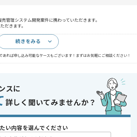
向け販売管理システム開発案件に携わっていただきます。
いただきます。
続きをみる
年以上)
であれば申し込み可能なケースもございます！まずはお気軽にご相談ください！
発 , 受託開発
 , 30代活躍中 , 40代活躍中 , 長期プロジェクト , BtoB向け , 新技術に積極的
ンスに
て
詳しく聞いてみませんか？
〜180時間
たい内容を選んでください