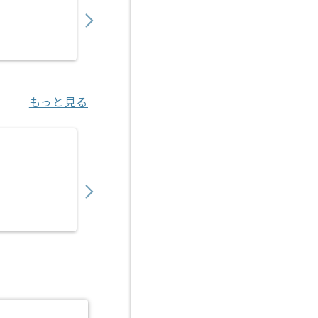
550,000
〜
円／月
業務委託
三宮（兵庫県）
もっと見る