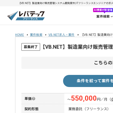
【VB.NET】製造業向け販売管理システム開発案件| ITフリーランスエンジニアの求人・案
AI検索が新登場
案件検索
HOME
案件検索
VB.NET求人・案件
【VB.NET】製造業
【VB.NET】製造業向け販売
募集終了
こちらの
条件を絞って案件
550,000
単価
〜
円／月
（
契約形態
業務委託（フリーランス）