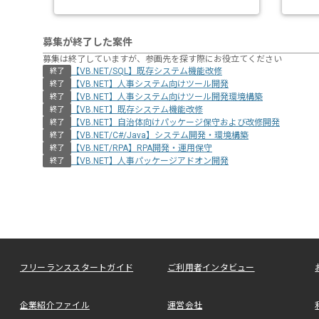
募集が終了した案件
募集は終了していますが、参画先を探す際にお役立てください
【VB.NET/SQL】既存システム機能改修
終了
【VB.NET】人事システム向けツール開発
終了
【VB.NET】人事システム向けツール開発環境構築
終了
【VB.NET】既存システム機能改修
終了
【VB.NET】自治体向けパッケージ保守および改修開発
終了
【VB.NET/C#/Java】システム開発・環境構築
終了
【VB.NET/RPA】RPA開発・運用保守
終了
【VB.NET】人事パッケージアドオン開発
終了
フリーランススタートガイド
ご利用者インタビュー
企業紹介ファイル
運営会社