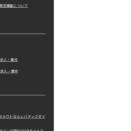
限定機能について
の求人・案件
tの求人・案件
職スカウトならレバテックダイ