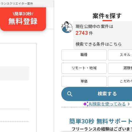
ーランスクリエイター案件
\
簡単30秒
/
案件
探す
を
無料登録
現在公開中の案件は
2743
件
検索できる条件はこちら
職種
スキル
リモート・地域
週稼
単価
こだわ
検索する
AI検索を使ってみる
簡単30秒 無料サポー
フリーランスの経験はございま