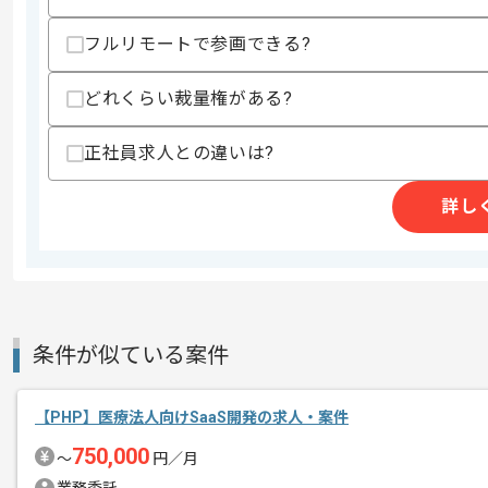
・アジャイルでの開発経験
・GitまたはSVNを利用した下記経験
フルリモートで参画できる?
-ソースコード管理
-コードレビュー
-チーム開発
どれくらい裁量権がある?
歓迎スキル
正社員求人との違いは?
・iOSアプリの開発経験
・RXJavaやRXAndroidを用いた開発経
・クラウドサービス(AWS,GCP等)環境
詳し
・RedmineやBacklog等を用いたチケ
・下記を用いた開発経験
-Fastlane
-TestFlight
-Deploygate
-Jenkins
・下記を用いたテスト経験
条件が似ている案件
-XCTest
-OCUnit
-KIF
【PHP】医療法人向けSaaS開発の求人・案件
-Espresso
-Gherkin
750,000
〜
円／月
スキルに不安がある方へ