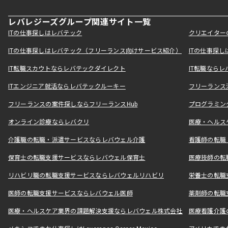
レバレジーズグループ関連サイト一覧
ITの仕事探しはレバテック
クリエイター
ITの仕事探しはレバテック（フリーランス向けサービス紹介）
ITの仕事探
IT転職スカウトならレバテックダイレクト
IT転職なら
ITエンジニア就活ならレバテックルーキー
フリーランス
フリーランスの案件探しならフリーランスHub
プログラミン
オンライン診療ならレバクリ
医療・ヘルス
介護職の転職・派遣サービスならレバウェル介護
看護師の転職
保育士の転職支援サービスならレバウェル保育士
医療技師の転
リハビリ職の転職支援サービスならレバウェルリハビリ
栄養士の転職
医師の転職支援サービスならレバウェル医師
薬剤師の転職
医療・ヘルスケア業界の課題解決支援ならレバウェル株式会社
医療看護介護の