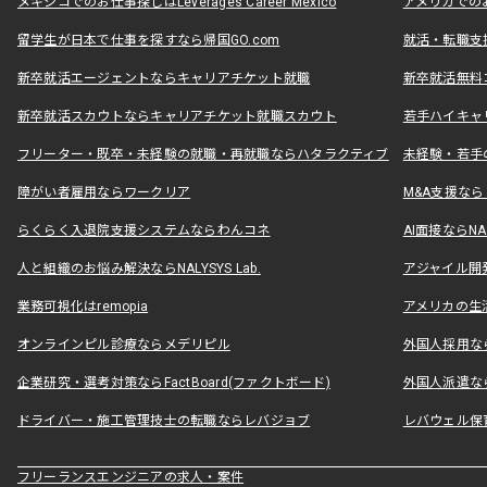
メキシコでのお仕事探しはLeverages Career Mexico
アメリカでのお仕事
留学生が日本で仕事を探すなら帰国GO.com
就活・転職支
新卒就活エージェントならキャリアチケット就職
新卒就活無料
新卒就活スカウトならキャリアチケット就職スカウト
若手ハイキャ
フリーター・既卒・未経験の就職・再就職ならハタラクティブ
未経験・若手
障がい者雇用ならワークリア
M&A支援な
らくらく入退院支援システムならわんコネ
AI面接ならNAL
人と組織のお悩み解決ならNALYSYS Lab.
アジャイル開発なら
業務可視化はremopia
アメリカの生活
オンラインピル診療ならメデリピル
外国人採用ならLe
企業研究・選考対策ならFactBoard(ファクトボード)
外国人派遣なら
ドライバー・施工管理技士の転職ならレバジョブ
レバウェル保
フリーランスエンジニアの求人・案件