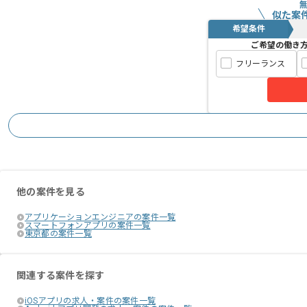
稼働も落ち着いており、
似た案
分からない事などはすぐに聞ける環境で
希望条件
ご希望の働き
自発的に提案など行なっていただける方
フリーランス
月に一度社内で技術勉強会を開催してお
技術導入の事例紹介なども行っている技
多い現場です。
他の案件を見る
アプリケーションエンジニアの案件一覧
スマートフォンアプリの案件一覧
東京都の案件一覧
関連する案件を探す
iOSアプリの求人・案件の案件一覧