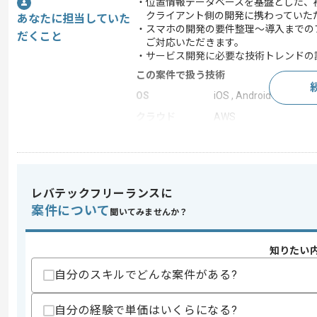
・位置情報データベースを基盤とした、複
クライアント側の開発に携わっていた
あなたに担当していた
・スマホの開発の要件整理～導入までの
だくこと
ご対応いただきます。
・サービス開発に必要な技術トレンドの
この案件で扱う技術
OS
iOS , Android
クラウド
AWS
開発ツール
Redmine , Backlog , Git 
この案件のポイント
業務内容
自社製品開発
レバテックフリーランスに
担当領域/システ
スマートフォンアプリ
案件について
ム
聞いてみませんか？
特徴
参画実績あり , 20代活躍
知りたい
自分のスキルでどんな案件がある?
求めるスキル
スキル
・Androidアプリの開発経験2年以上
自分の経験で単価はいくらになる?