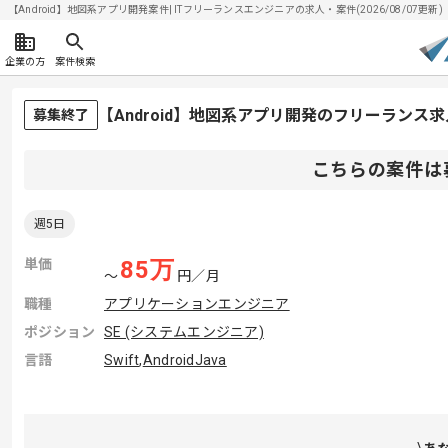
【Android】地図系アプリ開発案件| ITフリーランスエンジニアの求人・案件(2026/08/07更新)
企業の方
案件検索
【Android】地図系アプリ開発のフリーランス
募集終了
こちらの案件は
週5日
単価
85
万
〜
円／月
職種
アプリケーションエンジニア
ポジション
SE (システムエンジニア)
言語
Swift
,
AndroidJava