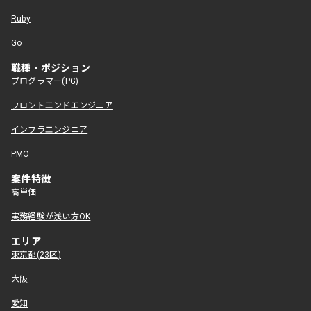
Ruby
Go
職種・ポジション
プログラマー(PG)
フロントエンドエンジニア
インフラエンジニア
PMO
案件特徴
高単価
実務経験が浅い方OK
エリア
東京都(23区)
大阪
愛知