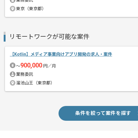
業務委託
上記に似た経験やスキルをお持ちであれば申
東京（東京都）
精算条件
有
リモートワークが可能な案件
精算・お支払い
精算基準時間
140時間〜180時間
支払いサイト
15日
【Kotlin】メディア事業向けアプリ開発の求人・案件
900,000
〜
円／月
業務委託
商談回数
1回
溜池山王（東京都）
その他募集要項
募集人数
1人
作業開始日
2018/07/23
条件を絞って案件を探す
レバテックで実績のある企業です。
エージェントからのコ
メント