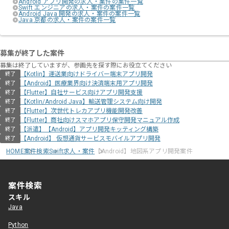
Android アプリ開発の求人・案件の案件一覧
Swift エンジニアの求人・案件の案件一覧
Android Java 開発の求人・案件の案件一覧
Java 京都の求人・案件の案件一覧
募集が終了した案件
募集は終了していますが、参画先を探す際にお役立てください
【Kotlin】運送業向けドライバー端末アプリ開発
終了
【Android】医療業界向け決済端末用アプリ開発
終了
【Flutter】自社サービス向けアプリ開発支援
終了
【Kotlin/Android Java】輸送管理システム向け開発
終了
【Flutter】次世代トレカアプリ機能開発改善
終了
【Flutter】商社向けスマホアプリ保守開発マニュアル作成
終了
【派遣】【Android】アプリ開発キッティング構築
終了
【Android】 仮想通貨サービスモバイルアプリ開発
終了
HOME
案件検索
Swift求人・案件
【Android】地図系アプリ開発案件
案件検索
スキル
Java
Python