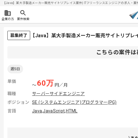
【Java】某大手製造メーカー販売サイトリプレイス案件| ITフリーランスエンジニアの求人・案件(20
企業の方
案件検索
【Java】某大手製造メーカー販売サイトリプ
募集終了
こちらの案件は
週5日
単価
60
万
〜
円／月
職種
サーバーサイドエンジニア
ポジション
SE (システムエンジニア)
プログラマー(PG)
言語
Java
,
JavaScript
,
HTML