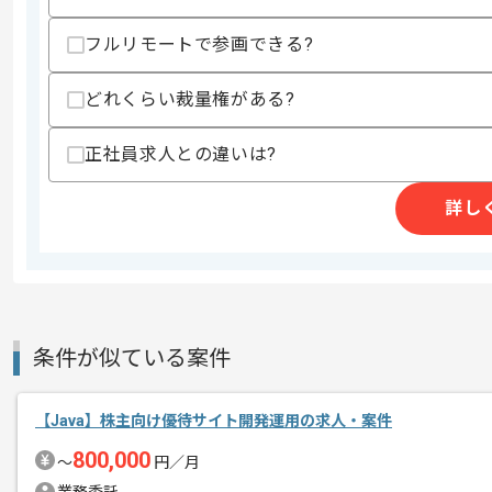
歓迎スキル
・HTMLの経験
フルリモートで参画できる?
・Struts2の経験
・Velocityの利用経験
どれくらい裁量権がある?
スキルに不安がある方へ
上記に似た経験やスキルをお持ちであれば申
正社員求人との違いは?
詳し
精算条件
有
精算・お支払い
精算基準時間
140時間〜180時間
支払いサイト
15日
条件が似ている案件
商談回数
1回
その他募集要項
【Java】株主向け優待サイト開発運用の求人・案件
募集人数
2人
800,000
〜
円／月
作業開始日
2018/09/03