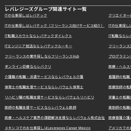
レバレジーズグループ関連サイト一覧
ITの仕事探しはレバテック
クリエイター
ITの仕事探しはレバテック（フリーランス向けサービス紹介）
ITの仕事探
IT転職スカウトならレバテックダイレクト
IT転職なら
ITエンジニア就活ならレバテックルーキー
フリーランス
フリーランスの案件探しならフリーランスHub
プログラミン
オンライン診療ならレバクリ
医療・ヘルス
介護職の転職・派遣サービスならレバウェル介護
看護師の転職
保育士の転職支援サービスならレバウェル保育士
医療技師の転
リハビリ職の転職支援サービスならレバウェルリハビリ
栄養士の転職
医師の転職支援サービスならレバウェル医師
薬剤師の転職
医療・ヘルスケア業界の課題解決支援ならレバウェル株式会社
医療看護介護の
メキシコでのお仕事探しはLeverages Career Mexico
アメリカでのお仕事