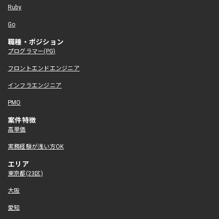
Ruby
Go
職種・ポジション
プログラマー(PG)
フロントエンドエンジニア
インフラエンジニア
PMO
案件特徴
高単価
実務経験が浅い方OK
エリア
東京都(23区)
大阪
愛知