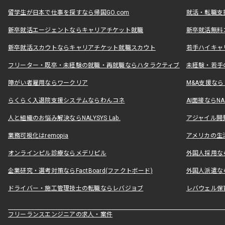
留学生が日本で仕事を探すなら帰国GO.com
就活・転職支
新卒就活エージェントならキャリアチケット就職
新卒就活無料
新卒就活スカウトならキャリアチケット就職スカウト
若手ハイキャ
フリーター・既卒・未経験の就職・再就職ならハタラクティブ
未経験・若手
障がい者雇用ならワークリア
M&A支援な
らくらく入退院支援システムならわんコネ
AI面接ならNAL
人と組織のお悩み解決ならNALYSYS Lab.
アジャイル開発なら
業務可視化はremopia
アメリカの生活
オンラインピル診療ならメデリピル
外国人採用ならLe
企業研究・選考対策ならFactBoard(ファクトボード)
外国人派遣なら
ドライバー・施工管理技士の転職ならレバジョブ
レバウェル保
フリーランスエンジニアの求人・案件