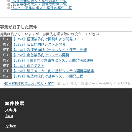
Java 開発の求人・案件の案件一覧
Java 京都の求人・案件の案件一覧
リニューアルの求人・案件の案件一覧
募集が終了した案件
募集は終了していますが、参画先を探す際にお役立てください
【Java】経理業界向け開発および開発リード
終了
【Java】官公庁向けシステム開発
終了
【Java】製造業向けポータルサイト保守・開発
終了
【Java】金融業界向けシステム開発
終了
【Java】IT業界向け倉庫管理システム開発構築運用
終了
【Java】結合テスト
終了
【Java】硝子メーカー向け基幹システム開発再構築
終了
【Java】製造物流向け基幹システム開発工程
終了
HOME
案件検索
Java求人・案件
【Java】某大手製造メーカー販売サイトリプ
案件検索
スキル
Java
Python