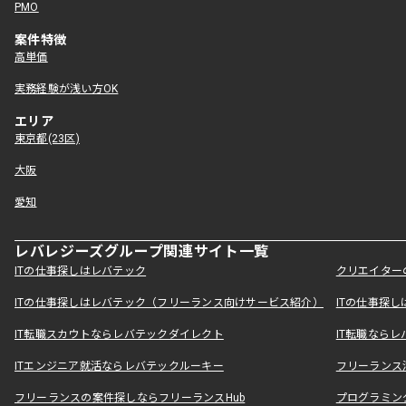
PMO
案件特徴
高単価
実務経験が浅い方OK
エリア
東京都(23区)
大阪
愛知
レバレジーズグループ関連サイト一覧
ITの仕事探しはレバテック
クリエイター
ITの仕事探しはレバテック（フリーランス向けサービス紹介）
ITの仕事探
IT転職スカウトならレバテックダイレクト
IT転職なら
ITエンジニア就活ならレバテックルーキー
フリーランス
フリーランスの案件探しならフリーランスHub
プログラミン