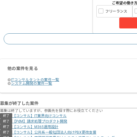
ご希望の働き
フリーランス
他の案件を見る
ITコンサルタントの案件一覧
システム開発の案件一覧
募集が終了した案件
募集は終了していますが、参画先を探す際にお役立てください
【コンサル】IT業界向けコンサル
終了
【PdM】請求処理プロダクト開発
終了
【コンサル】M365運用設計
終了
【コンサル】公共系一般社団法人向けPBX更改支援
終了