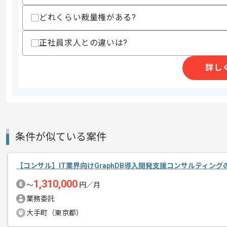
どれくらい裁量権がある?
正社員求人との違いは?
商談回数
2回
その他募集要項
募集人数
1人
詳し
作業開始日
2025/05/01
レバテックでの実績がある企業の案件で
エージェントからのコ
コンサルの経験を活かすことができます
条件が似ている案件
メント
複数案件を保有している企業ですので、
ご経験と実績に応じてスライド案件のご
【コンサル】IT業界向けGraphDB導入開発支援コンサルティン
新しいアイディアや技術を積極的に導入
1,310,000
〜
円／月
経験豊富なエンジニアと成長が出来る環
業務委託
スキルアップされたい方、長期的に参画
大手町（東京都）