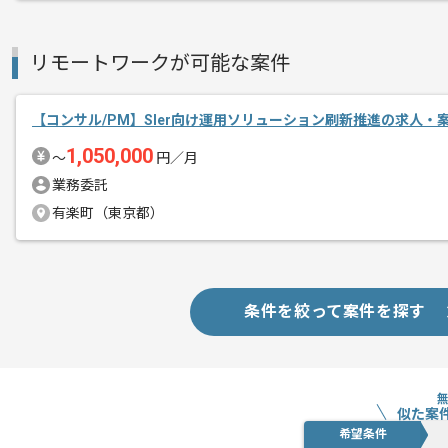
基本的には一部リモート作業を見込んで
リモートワークが可能な案件
【コンサル/PM】SIer向け運用ソリューション刷新推進の求人・
1,050,000
〜
円／月
業務委託
有楽町（東京都）
条件を絞って案件を探す
似た案
希望条件