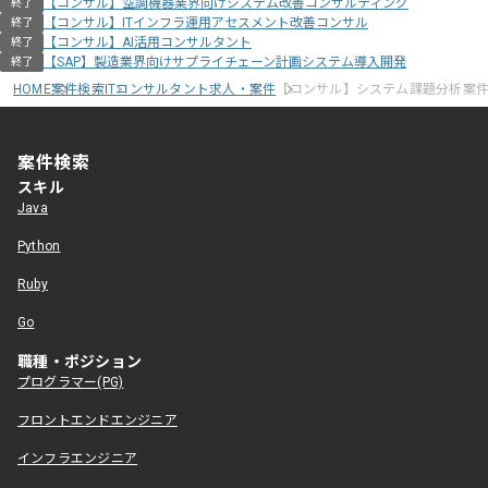
【コンサル】空調機器業界向けシステム改善コンサルティング
終了
【コンサル】ITインフラ運用アセスメント改善コンサル
終了
【コンサル】AI活用コンサルタント
終了
【SAP】製造業界向けサプライチェーン計画システム導入開発
終了
HOME
案件検索
ITコンサルタント求人・案件
【コンサル】システム課題分析案
案件検索
スキル
Java
Python
Ruby
Go
職種・ポジション
プログラマー(PG)
フロントエンドエンジニア
インフラエンジニア