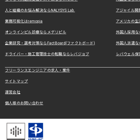
人と組織のお悩み解決ならNALYSYS Lab.
アジャイル開発なら
業務可視化はremopia
アメリカの生活
オンラインピル診療ならメデリピル
外国人採用ならLe
企業研究・選考対策ならFactBoard(ファクトボード)
外国人派遣なら
ドライバー・施工管理技士の転職ならレバジョブ
レバウェル保
フリーランスエンジニアの求人・案件
サイトマップ
運営会社
個人様のお問い合わせ