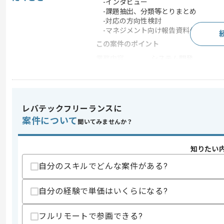
-インタビュー
-課題抽出、分類等とりまとめ
-対応の方向性検討
-マネジメント向け報告資料作成
この案件のポイント
業務内容
システム開発
特徴
20代活躍中 , 30代活躍
レバテックフリーランスに
求めるスキル
案件について
聞いてみませんか？
スキル
・ロジ領域(販売や在庫管理)領域に関す
・分析プロジェクト参画経験
・大手コンサルティングファーム所属およ
知りたい
・ITコンサル経験
自分のスキルでどんな案件がある?
歓迎スキル
・輸入小売販売に関する知見
自分の経験で単価はいくらになる?
・SAPに関する知見
スキルに不安がある方へ
フルリモートで参画できる?
上記に似た経験やスキルをお持ちであれば申