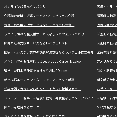
オンライン診療ならレバクリ
医療・ヘルス
介護職の転職・派遣サービスならレバウェル介護
看護師の転職
保育士の転職支援サービスならレバウェル保育士
医療技師の転
リハビリ職の転職支援サービスならレバウェルリハビリ
栄養士の転職
医師の転職支援サービスならレバウェル医師
薬剤師の転職
医療・ヘルスケア業界の課題解決支援ならレバウェル株式会社
医療看護介護の
メキシコでのお仕事探しはLeverages Career Mexico
アメリカでのお仕事
留学生が日本で仕事を探すなら帰国GO.com
就活・転職支
新卒就活エージェントならキャリアチケット就職
新卒就活無料
新卒就活スカウトならキャリアチケット就職スカウト
若手ハイキャ
フリーター・既卒・未経験の就職・再就職ならハタラクティブ
未経験・若手
障がい者雇用ならワークリア
M&A支援な
らくらく入退院支援システムならわんコネ
AI面接ならNAL