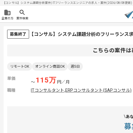
【コンサル】システム課題分析案件| ITフリーランスエンジニアの求人・案件(2026/08/08更新)
企業の方
案件検索
【コンサル】システム課題分析のフリーランス
募集終了
こちらの案件は
リモートOK
オンライン商談OK
週5日
単価
115
万
〜
円／月
職種
ITコンサルタント
,
ERPコンサルタント(SAPコンサル)
あ
募