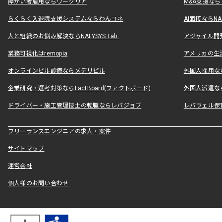
障がい者雇用ならワークリア
M&A支援な
らくらく入退院支援システムならわんコネ
AI面接ならNAL
人と組織のお悩み解決ならNALYSYS Lab.
アジャイル開発なら
業務可視化はremopia
アメリカの生活
オンラインピル診療ならメデリピル
外国人採用ならLe
企業研究・選考対策ならFactBoard(ファクトボード)
外国人派遣なら
ドライバー・施工管理技士の転職ならレバジョブ
レバウェル保
フリーランスエンジニアの求人・案件
サイトマップ
運営会社
個人様のお問い合わせ