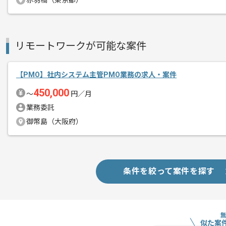
赤羽橋（東京都）
ご経験と実績に応じてスライド案件のご
新しいアイディアや技術を積極的に導入
経験豊富なエンジニアと成長が出来る環
リモートワークが可能な案件
スキルアップされたい方、長期的に参画
【PMO】社内システム主管PMO業務の求人・案件
450,000
〜
円／月
業務委託
御幣島（大阪府）
条件を絞って案件を探す
似た案