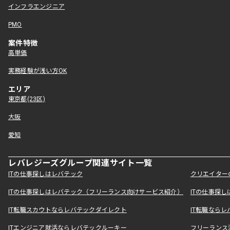
インフラエンジニア
PMO
案件特徴
高単価
実務経験が浅い方OK
エリア
東京都(23区)
大阪
愛知
レバレジーズグループ関連サイト一覧
ITの仕事探しはレバテック
クリエイター
ITの仕事探しはレバテック（フリーランス向けサービス紹介）
ITの仕事探
IT転職スカウトならレバテックダイレクト
IT転職なら
ITエンジニア就活ならレバテックルーキー
フリーランス