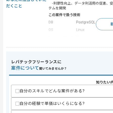
-利便性向上、データ利活用の促進、安
だくこと
テムを開発
この案件で扱う技術
DB
PostgreSQL
OS
Linux
フレームワーク
Vue.js
この案件のポイント
業務内容
アプリ開発 , システム
特徴
参画実績あり , 20代活躍
レバテックフリーランスに
案件について
聞いてみませんか？
求めるスキル
知りたい
スキル
・Webアプリケーションの新規開発案
自分のスキルでどんな案件がある?
・現行機能調査経験
・クライアント折衝経験
自分の経験で単価はいくらになる?
スキルに不安がある方へ
上記に似た経験やスキルをお持ちであれば申