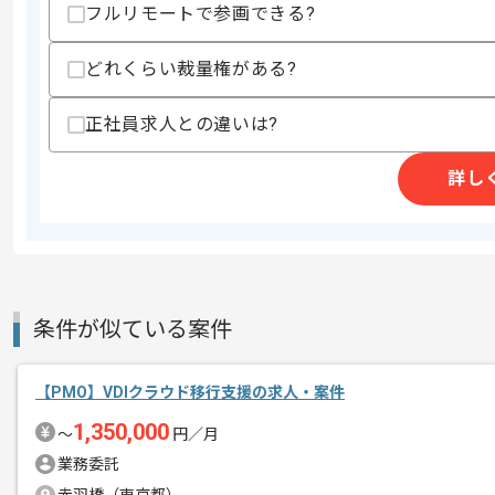
フルリモートで参画できる?
どれくらい裁量権がある?
精算条件
有
精算・お支払い
正社員求人との違いは?
精算基準時間
150時間〜200時間
支払いサイト
15日
詳し
商談回数
1回
その他募集要項
募集人数
1人
作業開始日
2025/06/02
条件が似ている案件
【PMO】VDIクラウド移行支援の求人・案件
レバテックでの実績がある企業の案件で
エージェントからのコ
1,350,000
〜
円／月
PMOの経験を活かすことができます。
メント
業務委託
複数案件を保有している企業ですので、