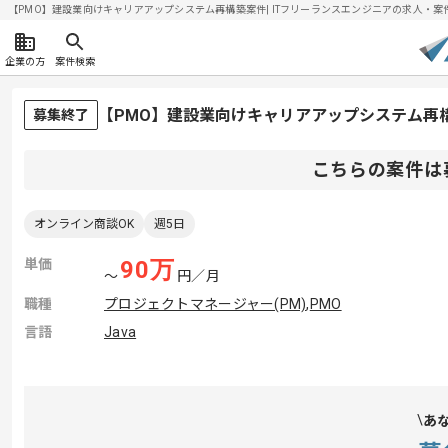
【PMO】建設業向けキャリアアップシステム再構築案件| ITフリーランスエンジニアの求人・案件(20
企業の方
案件検索
【PMO】建設業向けキャリアアップシステム再
募集終了
こちらの案件は
オンライン商談OK
週5日
単価
90
万
〜
円／月
職種
プロジェクトマネージャー(PM)
,
PMO
言語
Java
あ