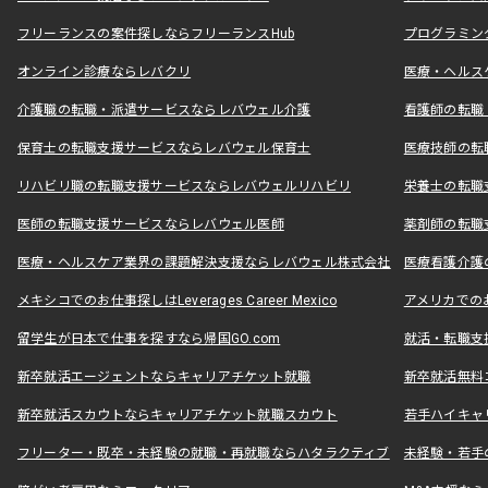
フリーランスの案件探しならフリーランスHub
プログラミン
オンライン診療ならレバクリ
医療・ヘルス
介護職の転職・派遣サービスならレバウェル介護
看護師の転職
保育士の転職支援サービスならレバウェル保育士
医療技師の転
リハビリ職の転職支援サービスならレバウェルリハビリ
栄養士の転職
医師の転職支援サービスならレバウェル医師
薬剤師の転職
医療・ヘルスケア業界の課題解決支援ならレバウェル株式会社
医療看護介護の
メキシコでのお仕事探しはLeverages Career Mexico
アメリカでのお仕事
留学生が日本で仕事を探すなら帰国GO.com
就活・転職支
新卒就活エージェントならキャリアチケット就職
新卒就活無料
新卒就活スカウトならキャリアチケット就職スカウト
若手ハイキャ
フリーター・既卒・未経験の就職・再就職ならハタラクティブ
未経験・若手