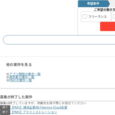
希望条件
ご希望の働き
フリーランス
他の案件を見る
アプリ開発の案件一覧
東京都の案件一覧
PMOの案件一覧
募集が終了した案件
募集は終了していますが、参画先を探す際にお役立てください
【PMO】通信企業向けService Cloud支援
終了
【PMO】アドミニストレーション
終了