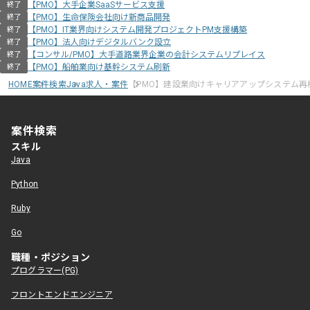
【PMO】大手企業SaaSサービス支援
終了
【PMO】生命保険会社向け新商品開発
終了
【PMO】IT業界向けシステム開発プロジェクトPM支援構築
終了
【PMO】法人向けデジタルバンク設立
終了
【コンサル/PMO】大手道路業界企業の会計システムリプレイス
終了
【PMO】船舶業向け基幹システム刷新
終了
HOME
案件検索
Java求人・案件
【PMO】建設業向けキャリアアップシステム再
案件検索
スキル
Java
Python
Ruby
Go
職種・ポジション
プログラマー(PG)
フロントエンドエンジニア