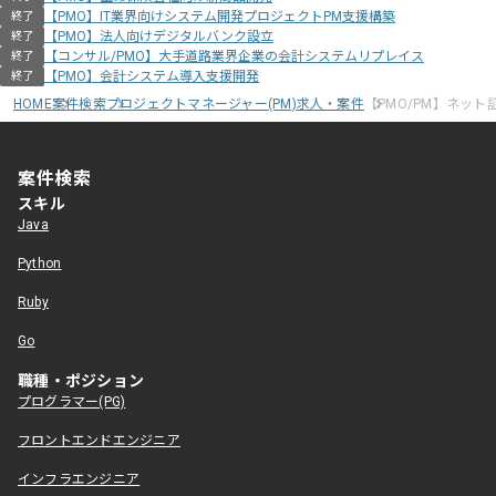
【PMO】IT業界向けシステム開発プロジェクトPM支援構築
終了
【PMO】法人向けデジタルバンク設立
終了
【コンサル/PMO】大手道路業界企業の会計システムリプレイス
終了
【PMO】会計システム導入支援開発
終了
HOME
案件検索
プロジェクトマネージャー(PM)求人・案件
【PMO/PM】ネッ
案件検索
スキル
Java
Python
Ruby
Go
職種・ポジション
プログラマー(PG)
フロントエンドエンジニア
インフラエンジニア