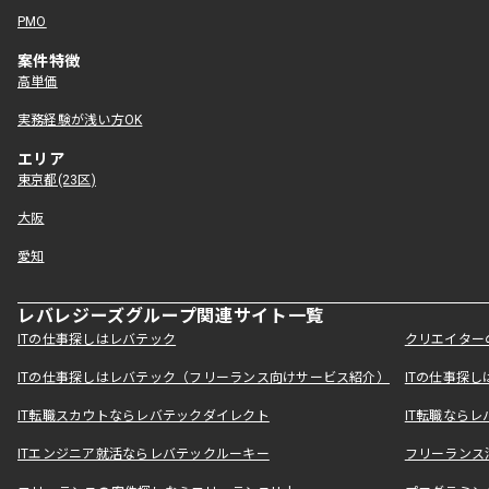
PMO
案件特徴
高単価
実務経験が浅い方OK
エリア
東京都(23区)
大阪
愛知
レバレジーズグループ関連サイト一覧
ITの仕事探しはレバテック
クリエイター
ITの仕事探しはレバテック（フリーランス向けサービス紹介）
ITの仕事探
IT転職スカウトならレバテックダイレクト
IT転職なら
ITエンジニア就活ならレバテックルーキー
フリーランス