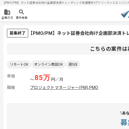
【PMO/PM】ネット証券会社向け企画部決済トレーディング支援案件| ITフリーランスエンジニアの求
企業の方
案件検索
【PMO/PM】ネット証券会社向け企画部決済
募集終了
こちらの案件は
リモートOK
オンライン商談OK
週5日
単価
85
万
〜
円／月
職種
プロジェクトマネージャー(PM)
,
PMO
あ
募