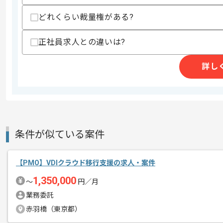
どれくらい裁量権がある?
精算条件
有
精算・お支払い
精算基準時間
140時間〜180時間
正社員求人との違いは?
支払いサイト
15日
詳し
商談回数
2回
その他募集要項
募集人数
1人
作業開始日
2026/05/01
条件が似ている案件
【PMO】VDIクラウド移行支援の求人・案件
レバテックでの実績がある企業の案件で
エージェントからのコ
1,350,000
〜
円／月
メント
PMOの経験を活かすことができます。
業務委託
複数案件を保有している企業ですので、
赤羽橋（東京都）
ご経験と実績に応じて別案件のご提案も