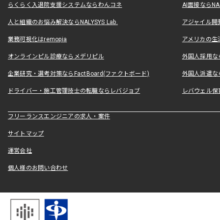
らくらく入退院支援システムならわんコネ
AI面接ならNAL
人と組織のお悩み解決ならNALYSYS Lab.
アジャイル開発なら
業務可視化はremopia
アメリカの生活
オンラインピル診療ならメデリピル
外国人採用ならLe
企業研究・選考対策ならFactBoard(ファクトボード)
外国人派遣なら
ドライバー・施工管理技士の転職ならレバジョブ
レバウェル保
フリーランスエンジニアの求人・案件
サイトマップ
運営会社
個人様のお問い合わせ