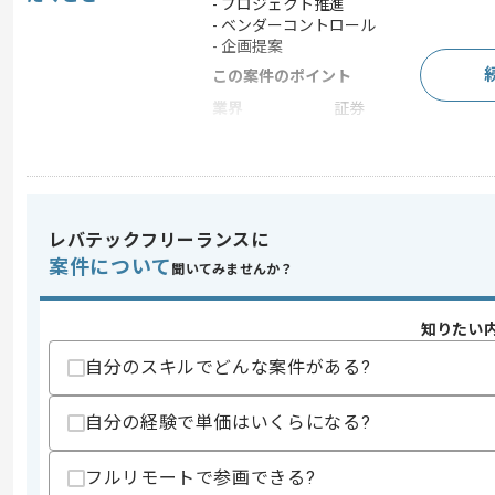
- プロジェクト推進
- ベンダーコントロール
- 企画提案
この案件のポイント
業界
証券
業務内容
ベンダーコントロール
特徴
20代活躍中 , 30代活躍
レバテックフリーランスに
求めるスキル
案件について
聞いてみませんか？
スキル
・証券決済や信用取引およびトレーディ
・金融業界での企画やプロジェクト推進
知りたい
歓迎スキル
自分のスキルでどんな案件がある?
・証券外務員の資格保有
スキルに不安がある方へ
自分の経験で単価はいくらになる?
上記に似た経験やスキルをお持ちであれば申
フルリモートで参画できる?