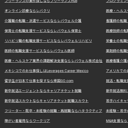
フリーランスの案件探しならフリーランスHub
プログラミン
オンライン診療ならレバクリ
医療・ヘルス
介護職の転職・派遣サービスならレバウェル介護
看護師の転職
保育士の転職支援サービスならレバウェル保育士
医療技師の転
リハビリ職の転職支援サービスならレバウェルリハビリ
栄養士の転職
医師の転職支援サービスならレバウェル医師
薬剤師の転職
医療・ヘルスケア業界の課題解決支援ならレバウェル株式会社
医療看護介護の
メキシコでのお仕事探しはLeverages Career Mexico
アメリカでのお仕事
留学生が日本で仕事を探すなら帰国GO.com
就活・転職支
新卒就活エージェントならキャリアチケット就職
新卒就活無料
新卒就活スカウトならキャリアチケット就職スカウト
若手ハイキャ
フリーター・既卒・未経験の就職・再就職ならハタラクティブ
未経験・若手
障がい者雇用ならワークリア
M&A支援な