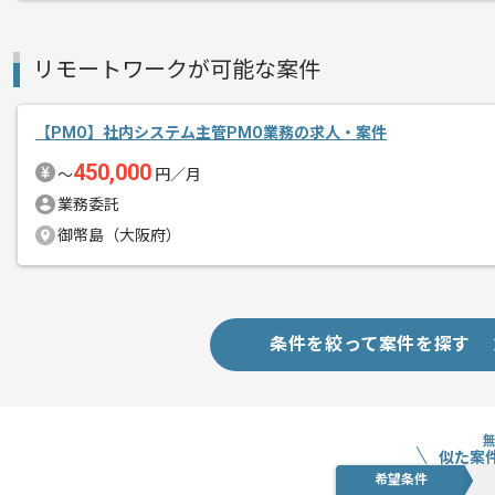
新しいアイディアや技術を積極的に導入
経験豊富なメンバーと成長が出来る環境
リモートワークが可能な案件
スキルアップされたい方、長期的に参画
【PMO】社内システム主管PMO業務の求人・案件
首都圏または遠方からリモートにてご参
450,000
〜
円／月
業務委託
御幣島（大阪府）
条件を絞って案件を探す
似た案
希望条件