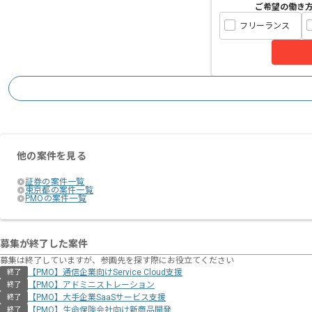
ご希望の働き
フリーランス
他の案件を見る
証券の案件一覧
東京都の案件一覧
PMOの案件一覧
募集が終了した案件
募集は終了していますが、参画先を探す際にお役立てください
【PMO】通信企業向けService Cloud支援
終了
【PMO】アドミニストレーション
終了
【PMO】大手企業SaaSサービス支援
終了
【PMO】生命保険会社向け新商品開発
終了