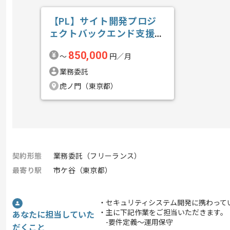
【PL】サイト開発プロジ
ェクトバックエンド支援の
求人・案件
850,000
〜
円／月
業務委託
虎ノ門（東京都）
契約形態
業務委託（フリーランス）
最寄り駅
市ケ谷（東京都）
・セキュリティシステム開発に携わって
・主に下記作業をご担当いただきます。
あなたに担当していた
-要件定義～運用保守
だくこと