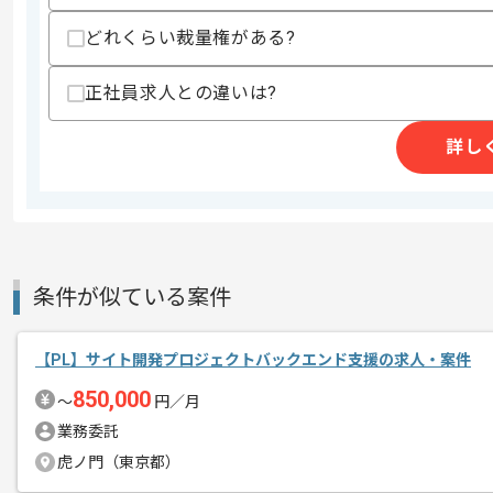
レバテックでの実績がある企業の案件で
どれくらい裁量権がある?
エージェントからのコ
上流エンジニアの経験を活かすことがで
メント
複数案件を保有している企業ですので、
正社員求人との違いは?
ご経験と実績に応じてスライド案件のご
新しいアイディアや技術を積極的に導入
詳し
経験豊富なエンジニアと成長が出来る環
スキルアップされたい方、長期的に参画
条件が似ている案件
【PL】サイト開発プロジェクトバックエンド支援の求人・案件
850,000
〜
円／月
業務委託
虎ノ門（東京都）