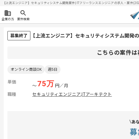
【上流エンジニア】セキュリティシステム開発案件| ITフリーランスエンジニアの求人・案件(2026/
企業の方
案件検索
【上流エンジニア】セキュリティシステム開発
募集終了
こちらの案件は
オンライン商談OK
週5日
単価
75
万
〜
円／月
職種
セキュリティエンジニア
,
ITアーキテクト
あ
募