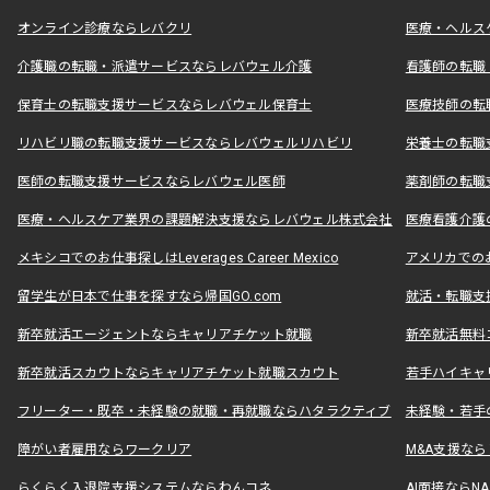
オンライン診療ならレバクリ
医療・ヘルス
介護職の転職・派遣サービスならレバウェル介護
看護師の転職
保育士の転職支援サービスならレバウェル保育士
医療技師の転
リハビリ職の転職支援サービスならレバウェルリハビリ
栄養士の転職
医師の転職支援サービスならレバウェル医師
薬剤師の転職
医療・ヘルスケア業界の課題解決支援ならレバウェル株式会社
医療看護介護の
メキシコでのお仕事探しはLeverages Career Mexico
アメリカでのお仕事
留学生が日本で仕事を探すなら帰国GO.com
就活・転職支
新卒就活エージェントならキャリアチケット就職
新卒就活無料
新卒就活スカウトならキャリアチケット就職スカウト
若手ハイキャ
フリーター・既卒・未経験の就職・再就職ならハタラクティブ
未経験・若手
障がい者雇用ならワークリア
M&A支援な
らくらく入退院支援システムならわんコネ
AI面接ならNAL