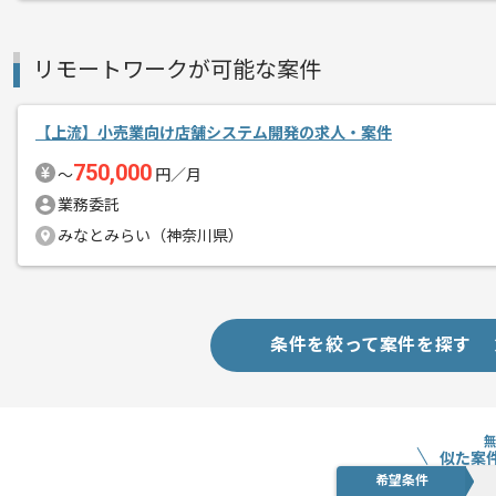
リモートワークが可能な案件
【上流】小売業向け店舗システム開発の求人・案件
750,000
〜
円／月
業務委託
みなとみらい（神奈川県）
条件を絞って案件を探す
似た案
希望条件