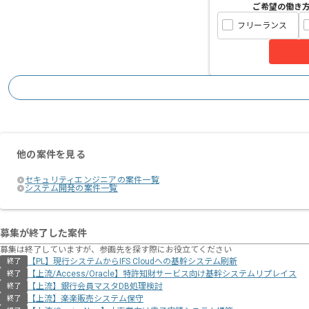
ご希望の働き
フリーランス
他の案件を見る
セキュリティエンジニアの案件一覧
システム開発の案件一覧
募集が終了した案件
募集は終了していますが、参画先を探す際にお役立てください
【PL】現行システムからIFS Cloudへの基幹システム刷新
終了
【上流/Access/Oracle】特許知財サービス向け基幹システムリプレイス
終了
【上流】銀行会員マスタDB処理検討
終了
【上流】楽楽販売システム保守
終了