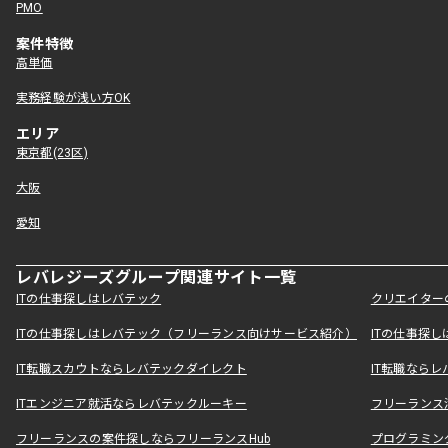
PMO
案件特徴
高単価
実務経験が浅い方OK
エリア
東京都(23区)
大阪
愛知
レバレジーズグループ関連サイト一覧
ITの仕事探しはレバテック
クリエイター
ITの仕事探しはレバテック（フリーランス向けサービス紹介）
ITの仕事探
IT転職スカウトならレバテックダイレクト
IT転職なら
ITエンジニア就活ならレバテックルーキー
フリーランス
フリーランスの案件探しならフリーランスHub
プログラミン