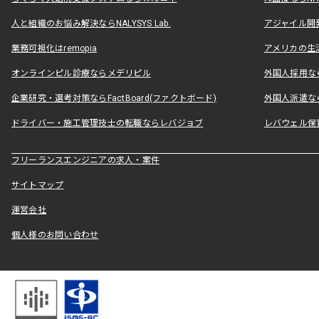
人と組織のお悩み解決ならNALYSYS Lab.
アジャイル開発なら
業務可視化はremopia
アメリカの生活
オンラインピル診療ならメデリピル
外国人採用ならLe
企業研究・選考対策ならFactBoard(ファクトボード)
外国人派遣なら
ドライバー・施工管理技士の転職ならレバジョブ
レバウェル保
フリーランスエンジニアの求人・案件
サイトマップ
運営会社
個人様のお問い合わせ