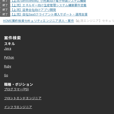
【上流/ServiceNow】小売業向け電子申請システム構築
終了
【上流】エネルギー向け生産管理システム構築要件定義
終了
【上流】証券会社向けアプリ開発
終了
【上流】自社SaaSクライアント導入サポート・運用支援
終了
HOME
案件検索
セキュリティエンジニア求人・案件
【上流エンジニア】セキュ
案件検索
スキル
Java
Python
Ruby
Go
職種・ポジション
プログラマー(PG)
フロントエンドエンジニア
インフラエンジニア