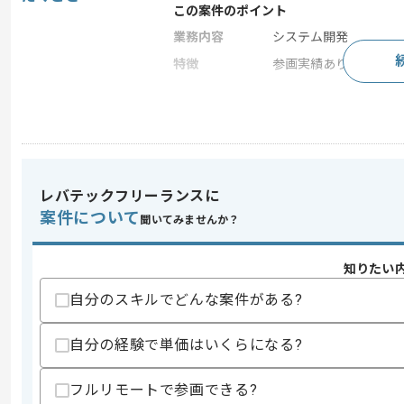
この案件のポイント
業務内容
システム開発
特徴
参画実績あり , 20代活躍
求めるスキル
スキル
・セキュリティシステムの開発経験
レバテックフリーランスに
スキルに不安がある方へ
上記に似た経験やスキルをお持ちであれば申
案件について
聞いてみませんか？
知りたい
商談回数
2回
自分のスキルでどんな案件がある?
その他募集要項
募集人数
1人
自分の経験で単価はいくらになる?
作業開始日
2025/07/01
フルリモートで参画できる?