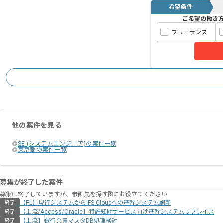
希望条件
ご希望の働き
フリーランス
他の案件を見る
SE (システムエンジニア)の案件一覧
東京都の案件一覧
募集が終了した案件
募集は終了していますが、参画先を探す際にお役立てください
【PL】現行システムからIFS Cloudへの基幹システム刷新
終了
【上流/Access/Oracle】特許知財サービス向け基幹システムリプレイス
終了
【上流】銀行会員マスタDB処理検討
終了