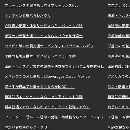
フリーランスの案件探しならフリーランスHub
プログラミン
オンライン診療ならレバクリ
医療・ヘルス
介護職の転職・派遣サービスならレバウェル介護
看護師の転職
保育士の転職支援サービスならレバウェル保育士
医療技師の転
リハビリ職の転職支援サービスならレバウェルリハビリ
栄養士の転職
医師の転職支援サービスならレバウェル医師
薬剤師の転職
医療・ヘルスケア業界の課題解決支援ならレバウェル株式会社
医療看護介護の
メキシコでのお仕事探しはLeverages Career Mexico
アメリカでのお仕事
留学生が日本で仕事を探すなら帰国GO.com
就活・転職支
新卒就活エージェントならキャリアチケット就職
新卒就活無料
新卒就活スカウトならキャリアチケット就職スカウト
若手ハイキャ
フリーター・既卒・未経験の就職・再就職ならハタラクティブ
未経験・若手
障がい者雇用ならワークリア
M&A支援な