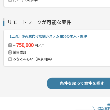
虎ノ門（東京都）
リモートワークが可能な案件
【上流】小売業向け店舗システム開発の求人・案件
750,000
〜
円／月
業務委託
みなとみらい（神奈川県）
条件を絞って案件を探す
似た案