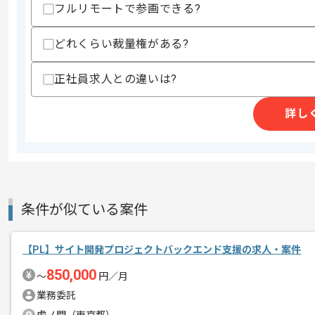
フルリモートで参画できる?
商談回数
1回
その他募集要項
どれくらい裁量権がある?
募集人数
1人
作業開始日
2025/07/01
正社員求人との違いは?
詳し
レバテックでの実績がある企業の案件で
エージェントからのコ
上流開発の経験を活かすことができます
メント
複数案件を保有している企業ですので、
ご経験と実績に応じてスライド案件のご
新しいアイディアや技術を積極的に導入
条件が似ている案件
経験豊富なエンジニアと成長が出来る環
スキルアップされたい方、長期的に参画
【PL】サイト開発プロジェクトバックエンド支援の求人・案件
基本的には一部リモート作業を見込んで
850,000
〜
円／月
業務委託