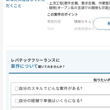
- 上流工程(要件定義、要求定義、作業整
だくこと
- 開発(オープン系の言語での開発も可能)
この案件のポイント
業務内容
情報セキュリティ
特徴
参画実績あり , 20代活躍
求めるスキル
スキル
・上流工程(要件定義や要求定義および作
・監視カメラやAI画像分析に関する作業
レバテックフリーランスに
・オープン系の言語での開発経験
案件について
聞いてみませんか？
歓迎スキル
・監視カメラやAI画像分析の知見
知りたい
・オープン系の言語の経験
自分のスキルでどんな案件がある?
スキルに不安がある方へ
上記に似た経験やスキルをお持ちであれば申
自分の経験で単価はいくらになる?