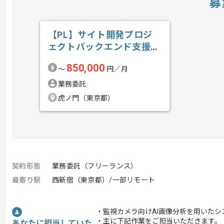
募
【PL】サイト開発プロジ
ェクトバックエンド支援の
求人・案件
850,000
〜
円／月
業務委託
虎ノ門（東京都）
契約形態
業務委託（フリーランス）
最寄り駅
西新宿（東京都）/一部リモート
・監視カメラ向けAI画像分析を用いた
・主に下記作業をご担当いただきます。
あなたに担当していた