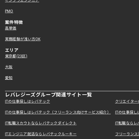
インフラエンジニア
PMO
案件特徴
高単価
実務経験が浅い方OK
エリア
東京都(23区)
大阪
愛知
レバレジーズグループ関連サイト一覧
ITの仕事探しはレバテック
クリエイター
ITの仕事探しはレバテック（フリーランス向けサービス紹介）
ITの仕事探
IT転職スカウトならレバテックダイレクト
IT転職なら
ITエンジニア就活ならレバテックルーキー
フリーランス