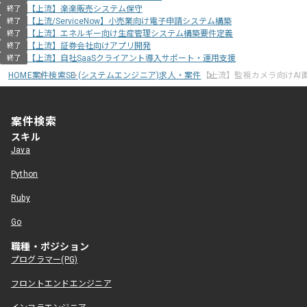
【上流】楽楽販売システム保守
終了
【上流/ServiceNow】小売業向け電子申請システム構築
終了
【上流】エネルギー向け生産管理システム構築要件定義
終了
【上流】証券会社向けアプリ開発
終了
【上流】自社SaaSクライアント導入サポート・運用支援
終了
HOME
案件検索
SE (システムエンジニア)求人・案件
【上流】監視カメラ向けAI
案件検索
スキル
Java
Python
Ruby
Go
職種・ポジション
プログラマー(PG)
フロントエンドエンジニア