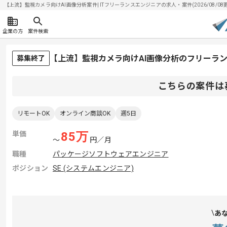
【上流】監視カメラ向けAI画像分析案件| ITフリーランスエンジニアの求人・案件(2026/08/08
企業の方
案件検索
【上流】監視カメラ向けAI画像分析のフリーラ
募集終了
こちらの案件は
リモートOK
オンライン商談OK
週5日
単価
85
万
〜
円／月
職種
パッケージソフトウェアエンジニア
ポジション
SE (システムエンジニア)
あ