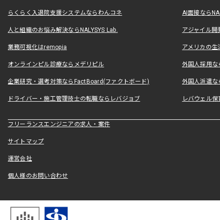
らくらく入退院支援システムならわんコネ
AI面接ならNAL
人と組織のお悩み解決ならNALYSYS Lab.
アジャイル開発なら
業務可視化はremopia
アメリカの生活
オンラインピル診療ならメデリピル
外国人採用ならLe
企業研究・選考対策ならFactBoard(ファクトボード)
外国人派遣なら
ドライバー・施工管理技士の転職ならレバジョブ
レバウェル保
フリーランスエンジニアの求人・案件
サイトマップ
運営会社
個人様のお問い合わせ