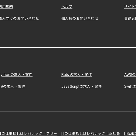
利用規約
ヘルプ
サイト
法人向けのお問い合わせ
個人様のお問い合わせ
登録者
Pythonの求人・案件
Rubyの求人・案件
AWS
C#の求人・案件
JavaScriptの求人・案件
Swif
ITの仕事探しはレバテック（フリー
ITの仕事探しはレバテック（正社員
IT転