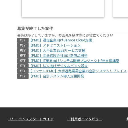
募集が終了した案件
募集は終了していますが、参画先を探す際にお役立てください
【PMO】通信企業向けService Cloud支援
終了
【PMO】アドミニストレーション
終了
【PMO】大手企業SaaSサービス支援
終了
【PMO】生命保険会社向け新商品開発
終了
【PMO】IT業界向けシステム開発プロジェクトPM支援構築
終了
【PMO】法人向けデジタルバンク設立
終了
【コンサル/PMO】大手道路業界企業の会計システムリプレイス
終了
【PMO】会計システム導入支援開発
終了
フリーランススタートガイド
ご利用者インタビュー