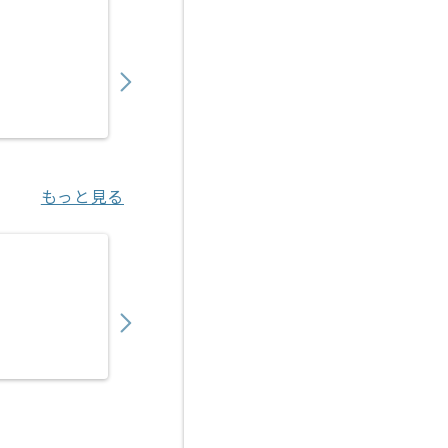
【PMO】 生命保険会社向け新商品開発の求人
900,000
〜
円／月
業務委託
東京（東京都）
もっと見る
【PMO】SIer向けシステム運用設計支援の求
1,050,000
〜
円／月
業務委託
三鷹（東京都）