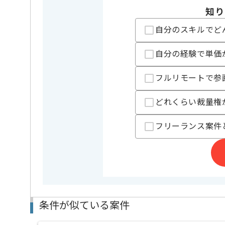
複数案件を保有している企業ですので、
知り
ご経験と実績に応じてスライド案件のご提案も差し上
新しいアイディアや技術を積極的に導入し、
自分のスキルでど
経験豊富なエンジニアと成長が出来る環境でございま
スキルアップされたい方、長期的に参画されたい方に
基本的には常駐での作業を見込んでいます。
自分の経験で単価
フルリモートで参
どれくらい裁量権
フリーランス案件
条件が似ている案件