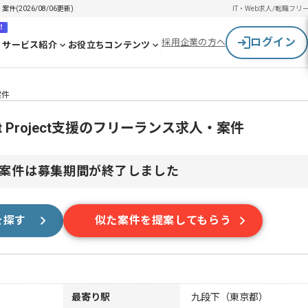
案件(2026/08/06更新)
IT・Web求人/転職
フリ
！
ログイン
採用企業の方へ
サービス紹介
お役立ちコンテンツ
案件
oft Project支援のフリーランス求人・案件
案件は募集期間が終了しました
を探す
似た案件を提案してもらう
最寄り駅
九段下（東京都）