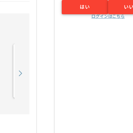
はい
い
ログインはこちら
【PMO】 生命保険会社向
け新商品開発の求人・案件
900,000
〜
円／月
業務委託
東京（東京都）