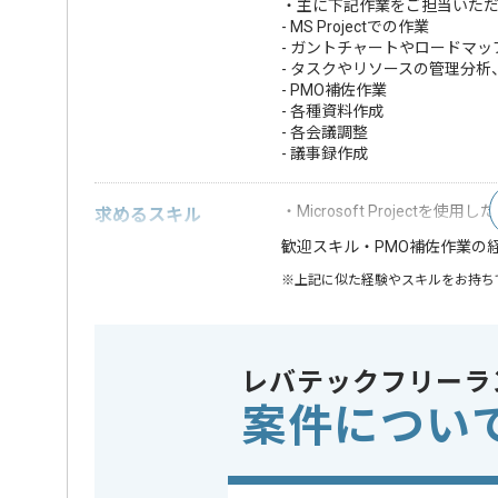
・主に下記作業をご担当いた
- MS Projectでの作業
- ガントチャートやロードマ
- タスクやリソースの管理分
- PMO補佐作業
- 各種資料作成
- 各会議調整
- 議事録作成
・Microsoft Project
求めるスキル
・PMO補佐作業の
歓迎スキル
※上記に似た経験やスキルをお持ち
特徴
この案件のポイント
20代活躍中
レバテックフリーラ
案件につい
担当者より
レバテックでの実績がある企業の案件でございます。
PMO経験を活かすことができます。