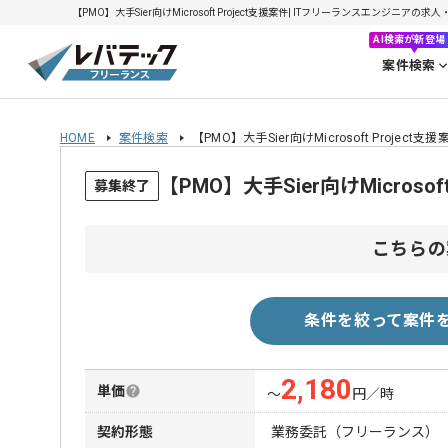
【PMO】大手Sier向けMicrosoft Project支援案件| ITフリーランスエンジニアの求人・
AI検索が新登場
案件検索
HOME
案件検索
【PMO】大手Sier向けMicrosoft Project支援
【PMO】大手Sier向けMicros
募集終了
こちらの
条件を絞って案件
2,180
単価
〜
円／時
契約形態
業務委託（フリーランス）