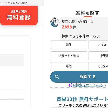
ーランスクリエイター案件
\
簡単30秒
/
案件
探す
を
無料登録
現在公開中の案件は
2696
件
検索できる条件はこちら
職種
スキル
リモート・地域
週稼
単価
こだわ
検索する
AI検索を使ってみる
簡単30秒 無料サポー
フリーランスの経験はございま