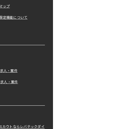
マップ
限定機能について
の求人・案件
tの求人・案件
職スカウトならレバテックダイ