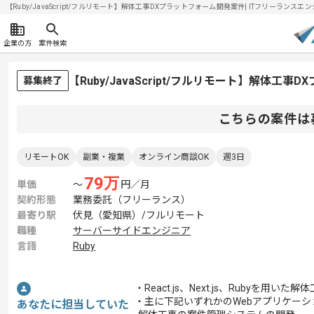
【Ruby/JavaScript/フルリモート】解体工事DXプラットフォーム開発案件| ITフリーランスエンジ
企業の方
案件検索
【Ruby/JavaScript/フルリモート】解体
募集終了
こちらの案件は
リモートOK
副業・複業
オンライン商談OK
週3日
79
万
単価
〜
円／月
契約形態
業務委託（フリーランス）
最寄り駅
伏見（愛知県）/フルリモート
職種
サーバーサイドエンジニア
言語
Ruby
・React.js、Next.js、Ruby
・主に下記いずれかのWebアプリケー
あなたに担当していた