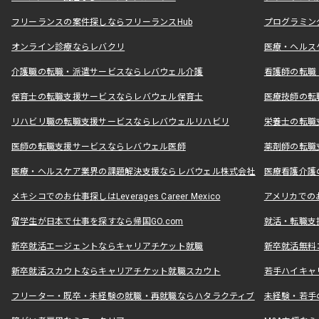
フリーランスの案件探しならフリーランスHub
プログラミン
オンライン診療ならレバクリ
医療・ヘルス
介護職の転職・派遣サービスならレバウェル介護
看護師の転職
保育士の転職支援サービスならレバウェル保育士
医療技師の転
リハビリ職の転職支援サービスならレバウェルリハビリ
栄養士の転職
医師の転職支援サービスならレバウェル医師
薬剤師の転職
医療・ヘルスケア業界の課題解決支援ならレバウェル株式会社
医療看護介護の
メキシコでのお仕事探しはLeverages Career Mexico
アメリカでのお仕事
留学生が日本で仕事を探すなら帰国GO.com
就活・転職支
新卒就活エージェントならキャリアチケット就職
新卒就活無料
新卒就活スカウトならキャリアチケット就職スカウト
若手ハイキャ
フリーター・既卒・未経験の就職・再就職ならハタラクティブ
未経験・若手