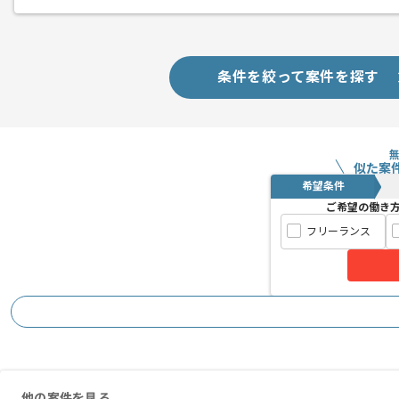
基本的にはフルリモートでの作業を見込
条件を絞って案件を探す
似た案
希望条件
ご希望の働き
フリーランス
他の案件を見る