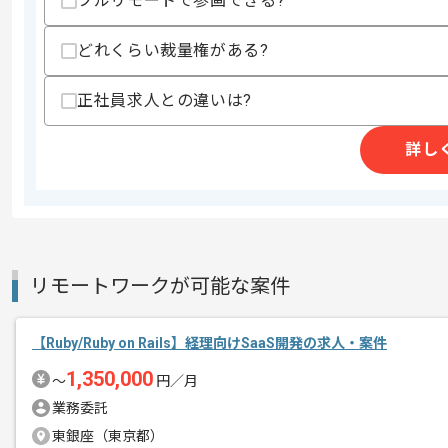
フルリモートで参画できる?
・Ruby on Railsを用いたバックエ
・AWSを用いたインフラ構築経験
どれくらい裁量権がある?
スキルに不安がある方へ
上記に似た経験やスキルをお持ちであれば申
正社員求人との違いは?
詳し
商談回数
1回
その他募集要項
募集人数
1人
作業開始日
2025/06/03
リモートワークが可能な案件
住関連工事、住関連製品の斡旋事業等を
エージェントからのコ
【Ruby/Ruby on Rails】経理向けSaaS開発の求人・案件
今回は解体工事DXプラットフォーム開
メント
1,350,000
〜
円／月
React.js、Next.js、Rubyを用
業務委託
東銀座（東京都）