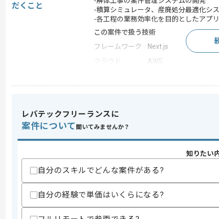
-解体工事の案件管理システムの開発
だくこと
-積算シミュレータ、産廃処分最適化シ
-各工程の業務効率化を目的としたアプ
この案件で扱う技術
フレームワーク
Next.js
クラウド
AWS
この案件のポイント
業務内容
アプリ開発 , 受託開発
特徴
20代活躍中 , 30代活躍中
レバテックフリーランスに
案件について
聞いてみませんか？
求めるスキル
知りたい
スキル
・Webアプリケーション開発経験(5年以
・React.js、Next.jsを用いたフロ
自分のスキルでどんな案件がある?
・バックエンドアプリケーション開発経験
・スクラッチ開発からデリバリーまでの
・PdM、UIUXデザイナーとの協働経験
自分の経験で単価はいくらになる?
歓迎スキル