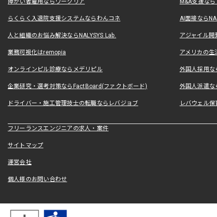
障がい者雇用ならワークリア
M&A支援な
らくらく入退院支援システムならわんコネ
AI面接ならNAL
人と組織のお悩み解決ならNALYSYS Lab.
アジャイル開発なら
業務可視化はremopia
アメリカの生活
オンラインピル診療ならメデリピル
外国人採用ならLe
企業研究・選考対策ならFactBoard(ファクトボード)
外国人派遣なら
ドライバー・施工管理技士の転職ならレバジョブ
レバウェル保
フリーランスエンジニアの求人・案件
サイトマップ
運営会社
個人様のお問い合わせ