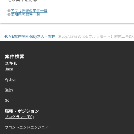
アプリ開発の案件一覧
愛知県の案件一覧
HOME
案件検索
Ruby求人・案件
【Ruby/JavaScript/フルリモート】解体
案件検索
スキル
Java
Python
Ruby
Go
職種・ポジション
プログラマー(PG)
フロントエンドエンジニア