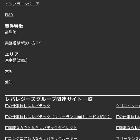
インフラエンジニア
PMO
案件特徴
高単価
実務経験が浅い方OK
エリア
東京都(23区)
大阪
愛知
レバレジーズグループ関連サイト一覧
ITの仕事探しはレバテック
クリエイター
ITの仕事探しはレバテック（フリーランス向けサービス紹介）
ITの仕事探
IT転職スカウトならレバテックダイレクト
IT転職なら
ITエンジニア就活ならレバテックルーキー
フリーランス