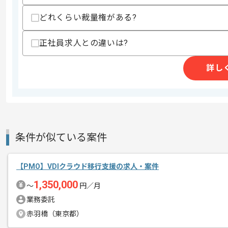
エージェントからのコ
どれくらい裁量権がある?
メント
PMOの経験を活かすことができます。
正社員求人との違いは?
複数案件を保有している企業ですので、
ご経験と実績に応じてスライド案件のご
詳し
新しいアイディアや技術を積極的に導入
経験豊富なエンジニアと成長が出来る環
スキルアップされたい方、長期的に参画
条件が似ている案件
【PMO】VDIクラウド移行支援の求人・案件
1,350,000
〜
円／月
業務委託
赤羽橋（東京都）