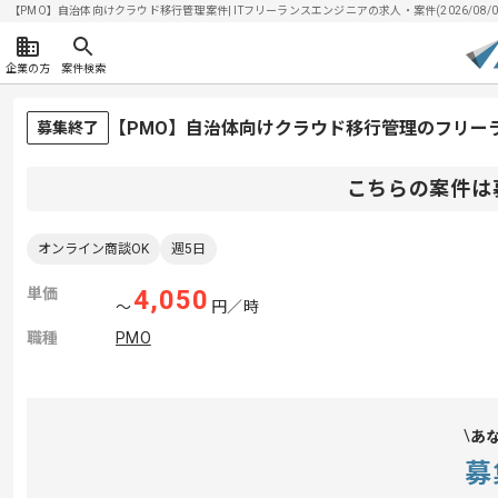
【PMO】自治体向けクラウド移行管理案件| ITフリーランスエンジニアの求人・案件(2026/08/0
企業の方
案件検索
【PMO】自治体向けクラウド移行管理のフリー
募集終了
こちらの案件は
オンライン商談OK
週5日
単価
4,050
〜
円／時
職種
PMO
あ
募