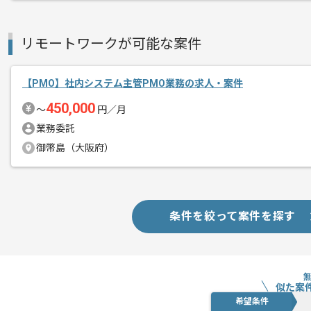
リモートワークが可能な案件
【PMO】社内システム主管PMO業務の求人・案件
450,000
〜
円／月
業務委託
御幣島（大阪府）
条件を絞って案件を探す
似た案
希望条件