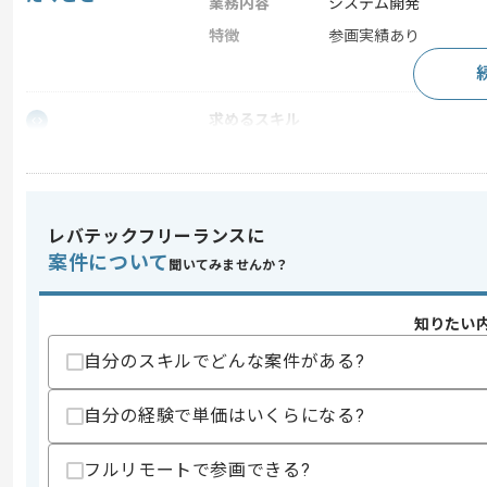
業務内容
システム開発
特徴
参画実績あり
求めるスキル
スキル
・Microsoft Projectを活用したマネジ
・PMO経験
スキルに不安がある方へ
レバテックフリーランスに
上記に似た経験やスキルをお持ちであれば申
案件について
聞いてみませんか？
知りたい
商談回数
2回
その他募集要項
自分のスキルでどんな案件がある?
募集人数
1人
作業開始日
2025/07/07
自分の経験で単価はいくらになる?
フルリモートで参画できる?
レバテックでの実績がある企業の案件で