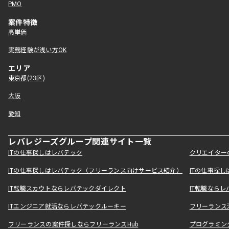
PMO
案件特徴
高単価
実務経験が浅い方OK
エリア
東京都(23区)
大阪
愛知
レバレジーズグループ関連サイト一覧
ITの仕事探しはレバテック
クリエイター
ITの仕事探しはレバテック（フリーランス向けサービス紹介）
ITの仕事探
IT転職スカウトならレバテックダイレクト
IT転職なら
ITエンジニア就活ならレバテックルーキー
フリーランス
フリーランスの案件探しならフリーランスHub
プログラミン