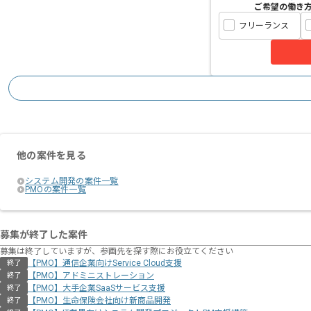
ご希望の働き
フリーランス
他の案件を見る
システム開発の案件一覧
PMOの案件一覧
募集が終了した案件
募集は終了していますが、参画先を探す際にお役立てください
【PMO】通信企業向けService Cloud支援
終了
【PMO】アドミニストレーション
終了
【PMO】大手企業SaaSサービス支援
終了
【PMO】生命保険会社向け新商品開発
終了