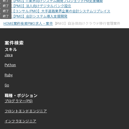
【PMO】IT業界向けシステム開発プロジェクトPM支援構築
終了
【PMO】法人向けデジタルバンク設立
終了
【コンサル/PMO】大手道路業界企業の会計システムリプレイス
終了
【PMO】会計システム導入支援開発
終了
HOME
案件検索
PMO求人・案件
【PMO】自治体向けクラウド移行管理案件
案件検索
スキル
Java
Python
Ruby
Go
職種・ポジション
プログラマー(PG)
フロントエンドエンジニア
インフラエンジニア