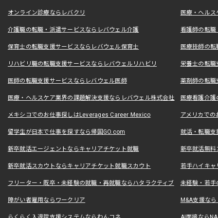
オンライン診療ならレバクリ
医療・ヘルス
介護職の転職・派遣サービスならレバウェル介護
看護師の転職
保育士の転職支援サービスならレバウェル保育士
医療技師の転
リハビリ職の転職支援サービスならレバウェルリハビリ
栄養士の転職
医師の転職支援サービスならレバウェル医師
薬剤師の転職
医療・ヘルスケア業界の課題解決支援ならレバウェル株式会社
医療看護介護の
メキシコでのお仕事探しはLeverages Career Mexico
アメリカでのお仕事
留学生が日本で仕事を探すなら帰国GO.com
就活・転職支
新卒就活エージェントならキャリアチケット就職
新卒就活無料
新卒就活スカウトならキャリアチケット就職スカウト
若手ハイキャ
フリーター・既卒・未経験の就職・再就職ならハタラクティブ
未経験・若手
障がい者雇用ならワークリア
M&A支援な
らくらく入退院支援システムならわんコネ
AI面接ならNAL