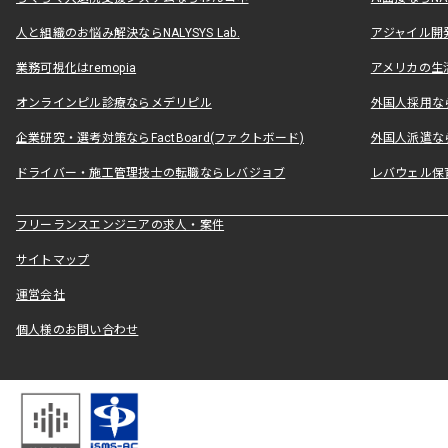
人と組織のお悩み解決ならNALYSYS Lab.
アジャイル開発なら
業務可視化はremopia
アメリカの生活
オンラインピル診療ならメデリピル
外国人採用ならLe
企業研究・選考対策ならFactBoard(ファクトボード)
外国人派遣なら
ドライバー・施工管理技士の転職ならレバジョブ
レバウェル保
フリーランスエンジニアの求人・案件
サイトマップ
運営会社
個人様のお問い合わせ