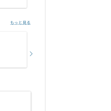
東京（東京都）
もっと見る
【PMO】決済代行事業会社向けアクワイアリ
450,000
〜
円／月
業務委託
恵比寿（東京都）