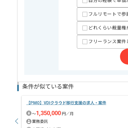
自分の経験で単価
スキルアップされたい方、長期的に参画されたい方に
首都圏または遠方からリモートにてご参画いただけま
フルリモートで参
どれくらい裁量権
フリーランス案件
条件が似ている案件
【PMO】VDIクラウド移行支援の求人・案件
1,350,000
〜
円／月
業務委託