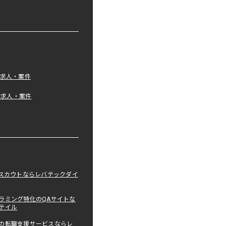
の求人・案件
tの求人・案件
職スカウトならレバテックダイ
ラミング特化のQAサイトな
テイル
の転職支援サービスならレ