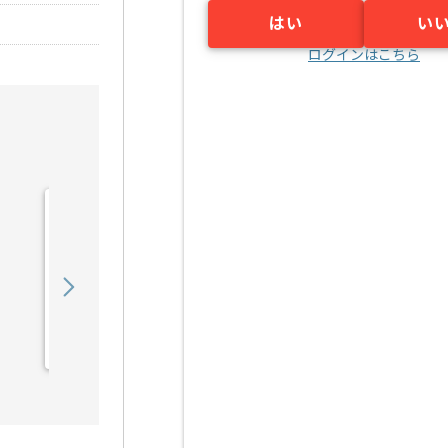
はい
い
ログインはこちら
【PMO】 生命保険会社向
け新商品開発の求人・案件
900,000
〜
円／月
業務委託
東京（東京都）