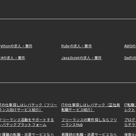
Pythonの求人・案件
Rubyの求人・案件
AWS
C#の求人・案件
JavaScriptの求人・案件
Swif
ITの仕事探しはレバテック（フリー
ITの仕事探しはレバテック（正社員
IT転
ランス向けサービス紹介）
転職サービス紹介）
レクト
フリーランス活動をサポートする
フリーランスの案件探しならフリ
プログ
レバテックプラットフォーム
ーランスHub
らテラ
介護職の転職・派遣サービスなら
看護師の転職・派遣サービスなら
保育士