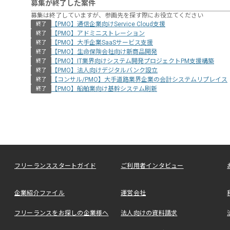
募集が終了した案件
募集は終了していますが、参画先を探す際にお役立てください
【PMO】通信企業向けService Cloud支援
終了
【PMO】アドミニストレーション
終了
【PMO】大手企業SaaSサービス支援
終了
【PMO】生命保険会社向け新商品開発
終了
【PMO】IT業界向けシステム開発プロジェクトPM支援構築
終了
【PMO】法人向けデジタルバンク設立
終了
【コンサル/PMO】大手道路業界企業の会計システムリプレイス
終了
【PMO】船舶業向け基幹システム刷新
終了
フリーランススタートガイド
ご利用者インタビュー
企業紹介ファイル
運営会社
フリーランスをお探しの企業様へ
法人向けの資料請求