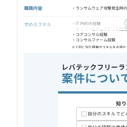
職務内容
・ランサムウェア攻撃発生時
・IT PMOの経験
求めるスキル
・サイバーセキュリティの知見
・コアコンサル経験
・コンサルファーム経験
※上記に似た経験やスキルをお持ち
業務内容
システム
この案件のポイント
レバテックフリーラ
特徴
20代活躍中
案件につい
担当者より
PMOの経験を活かすことができます。
知り
複数案件を保有している企業ですので、
ご経験と実績に応じてスライド案件のご提案も差し上
自分のスキルでど
新しいアイディアや技術を積極的に導入し、
経験豊富なエンジニアと成長が出来る環境でございま