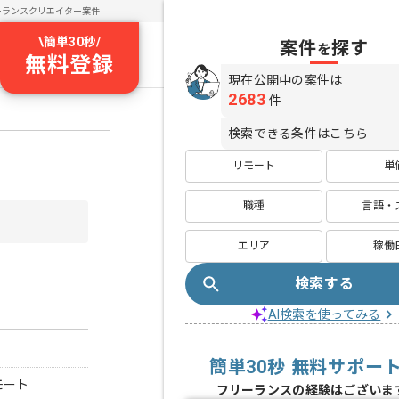
ーランスクリエイター案件
\
簡単30秒
/
案件
探す
を
無料登録
現在公開中の案件は
2683
件
検索できる条件はこちら
リモート
単
職種
言語・
エリア
稼働
検索する
AI検索を使ってみる
簡単30秒 無料サポー
モート
フリーランスの経験はございま