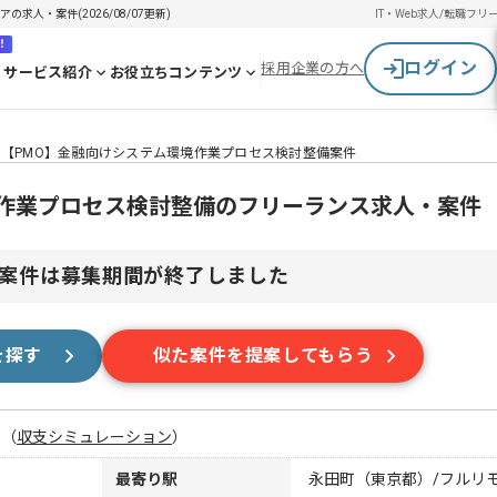
求人・案件(2026/08/07更新)
IT・Web求人/転職
フリ
！
ログイン
採用企業の方へ
サービス紹介
お役立ちコンテンツ
【PMO】金融向けシステム環境作業プロセス検討整備案件
境作業プロセス検討整備のフリーランス求人・案件
案件は募集期間が終了しました
を探す
似た案件を提案してもらう
月
（
収支シミュレーション
）
最寄り駅
永田町（東京都）/フルリ