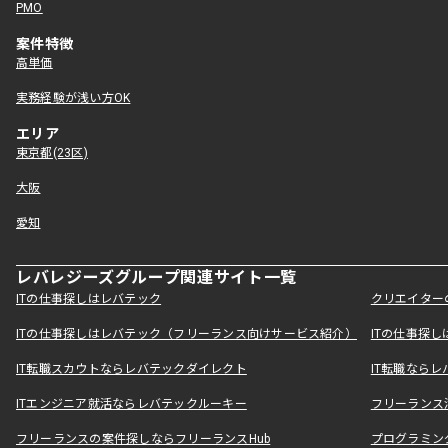
PMO
案件特徴
高単価
実務経験が浅い方OK
エリア
東京都(23区)
大阪
愛知
レバレジーズグループ関連サイト一覧
ITの仕事探しはレバテック
クリエイター
ITの仕事探しはレバテック（フリーランス向けサービス紹介）
ITの仕事探
IT転職スカウトならレバテックダイレクト
IT転職なら
ITエンジニア就活ならレバテックルーキー
フリーランス
フリーランスの案件探しならフリーランスHub
プログラミン