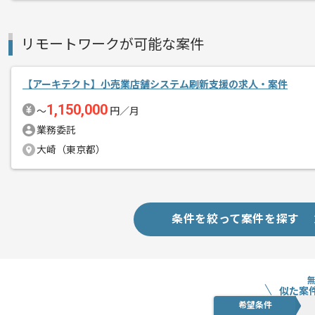
リモートワークが可能な案件
【アーキテクト】小売業店舗システム刷新支援の求人・案件
1,150,000
〜
円／月
業務委託
大崎（東京都）
条件を絞って案件を探す
似た案
希望条件