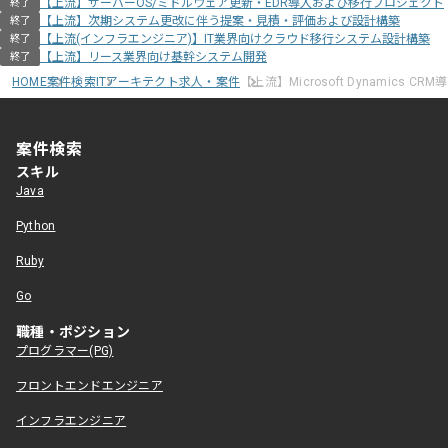
【上流】サーバーOS/ミドルウェア更新・EDR導入および移行プロジェクト
終了
【上流】次期システム更改に伴う提案・見積・評価および設計構築
終了
【上流(インフラエンジニア)】IT業界向けクラウド移行システム設計構築
終了
【上流】リース業界向け基幹システム開発
終了
HOME
案件検索
ITアーキテクト求人・案件
【上流】Microsoft Dynamics CR
案件検索
スキル
Java
Python
Ruby
Go
職種・ポジション
プログラマー(PG)
フロントエンドエンジニア
インフラエンジニア