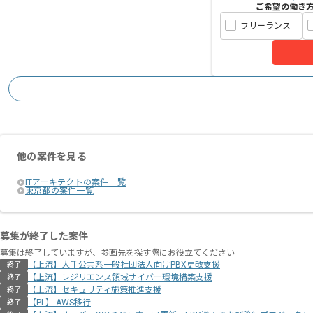
ご希望の働き
フリーランス
他の案件を見る
ITアーキテクトの案件一覧
東京都の案件一覧
募集が終了した案件
募集は終了していますが、参画先を探す際にお役立てください
【上流】大手公共系一般社団法人向けPBX更改支援
終了
【上流】レジリエンス領域サイバー環境構築支援
終了
【上流】セキュリティ施策推進支援
終了
【PL】 AWS移行
終了