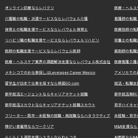
オンライン診療ならレバクリ
医療・ヘルス
介護職の転職・派遣サービスならレバウェル介護
看護師の転職
保育士の転職支援サービスならレバウェル保育士
医療技師の転
リハビリ職の転職支援サービスならレバウェルリハビリ
栄養士の転職
医師の転職支援サービスならレバウェル医師
薬剤師の転職
医療・ヘルスケア業界の課題解決支援ならレバウェル株式会社
医療看護介護の
メキシコでのお仕事探しはLeverages Career Mexico
アメリカでのお仕事
留学生が日本で仕事を探すなら帰国GO.com
就活・転職支
新卒就活エージェントならキャリアチケット就職
新卒就活無料
新卒就活スカウトならキャリアチケット就職スカウト
若手ハイキャ
フリーター・既卒・未経験の就職・再就職ならハタラクティブ
未経験・若手
障がい者雇用ならワークリア
M&A支援な
らくらく入退院支援システムならわんコネ
AI面接ならNAL