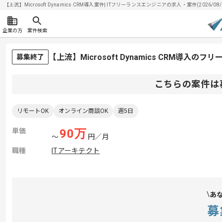
【上流】Microsoft Dynamics CRM導入案件| ITフリーランスエンジニアの求人・案件(2026/08/
企業の方
案件検索
【上流】Microsoft Dynamics CRM導入の
募集終了
こちらの案件は
リモートOK
オンライン商談OK
週5日
単価
90
万
〜
円／月
職種
ITアーキテクト
あ
募