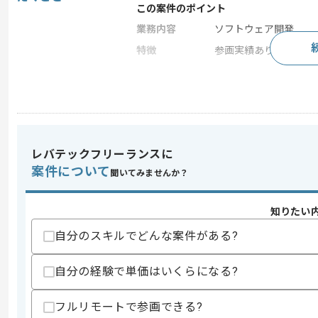
この案件のポイント
業務内容
ソフトウェア開発
特徴
参画実績あり , 上流工
求めるスキル
スキル
・Microsoft Dynamics CRM経験
・上流工程(要件定義)対応経験、または
レバテックフリーランスに
スキルに不安がある方へ
案件について
聞いてみませんか？
上記に似た経験やスキルをお持ちであれば申
知りたい
自分のスキルでどんな案件がある?
商談回数
2回
その他募集要項
募集人数
2人
自分の経験で単価はいくらになる?
作業開始日
2025/08/01
フルリモートで参画できる?