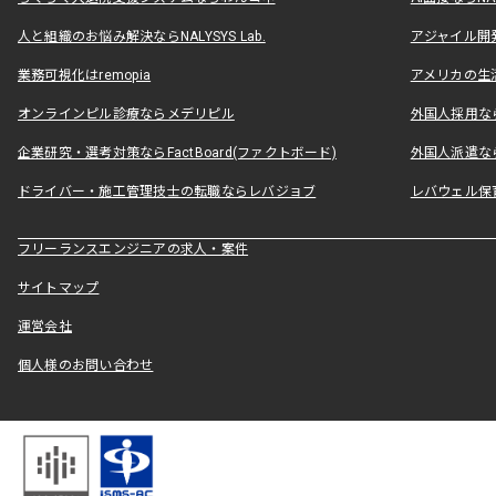
人と組織のお悩み解決ならNALYSYS Lab.
アジャイル開発なら
業務可視化はremopia
アメリカの生活
オンラインピル診療ならメデリピル
外国人採用ならLe
企業研究・選考対策ならFactBoard(ファクトボード)
外国人派遣なら
ドライバー・施工管理技士の転職ならレバジョブ
レバウェル保
フリーランスエンジニアの求人・案件
サイトマップ
運営会社
個人様のお問い合わせ