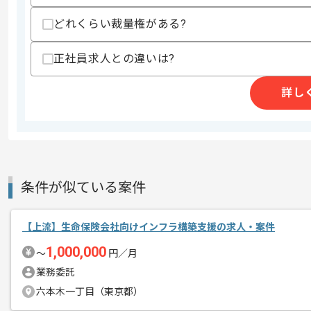
どれくらい裁量権がある?
レバテックでの実績がある企業の案件で
エージェントからのコ
メント
正社員求人との違いは?
Microsoft Dynamics CRMの経験
複数案件を保有している企業ですので、
詳し
ご経験と実績に応じてスライド案件のご
新しいアイディアや技術を積極的に導入
経験豊富なエンジニアと成長が出来る環
スキルアップされたい方、長期的に参画
条件が似ている案件
基本的には一部リモート作業を見込んで
【上流】生命保険会社向けインフラ構築支援の求人・案件
1,000,000
〜
円／月
業務委託
六本木一丁目（東京都）