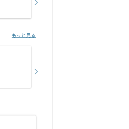
業務委託
宮之阪（大阪府）
もっと見る
【Java/Vue.js】官公庁向け医療系システム
550,000
〜
円／月
業務委託
新橋（東京都）