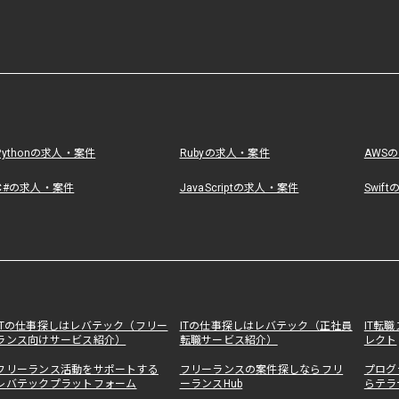
Pythonの求人・案件
Rubyの求人・案件
AWS
C#の求人・案件
JavaScriptの求人・案件
Swif
ITの仕事探しはレバテック（フリー
ITの仕事探しはレバテック（正社員
IT転
ランス向けサービス紹介）
転職サービス紹介）
レクト
フリーランス活動をサポートする
フリーランスの案件探しならフリ
プログ
レバテックプラットフォーム
ーランスHub
らテラ