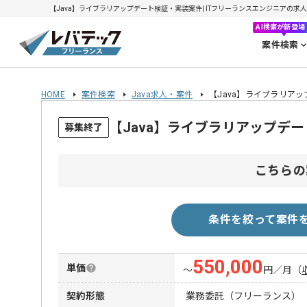
【Java】ライブラリアップデート検証・実装案件| ITフリーランスエンジニアの求人・案件
AI検索が新登場
案件検索
HOME
案件検索
Java求人・案件
【Java】ライブラリア
【Java】ライブラリアップデ
募集終了
こちらの
条件を絞って案件
550,000
単価
〜
円／月
（
契約形態
業務委託（フリーランス）