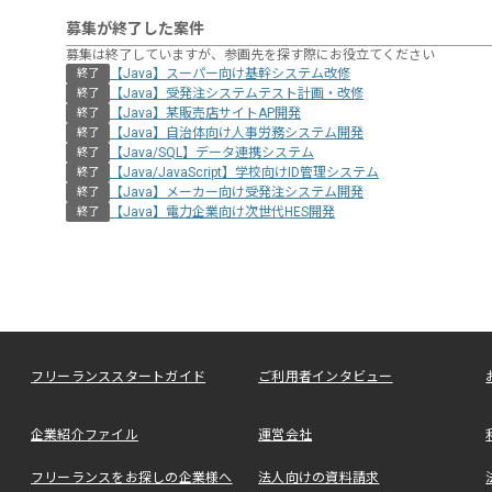
募集が終了した案件
募集は終了していますが、参画先を探す際にお役立てください
【Java】スーパー向け基幹システム改修
終了
【Java】受発注システムテスト計画・改修
終了
【Java】某販売店サイトAP開発
終了
【Java】自治体向け人事労務システム開発
終了
【Java/SQL】データ連携システム
終了
【Java/JavaScript】学校向けID管理システム
終了
【Java】メーカー向け受発注システム開発
終了
【Java】電力企業向け次世代HES開発
終了
フリーランススタートガイド
ご利用者インタビュー
企業紹介ファイル
運営会社
フリーランスをお探しの企業様へ
法人向けの資料請求