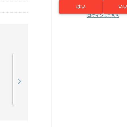
はい
い
ログインはこちら
【Java/PHP】自動車業界
向けシステム保守運用の求
人・案件
650,000
〜
円／月
業務委託
宮之阪（大阪府）