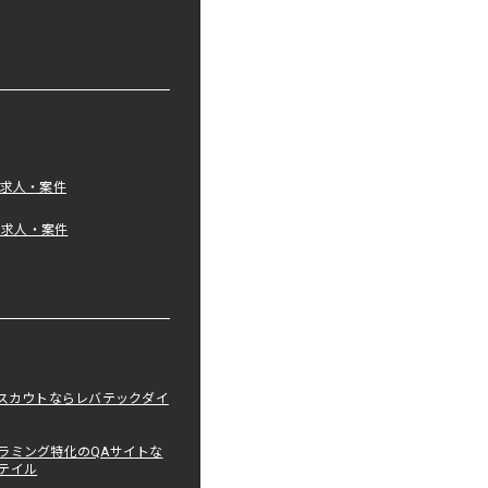
の求人・案件
tの求人・案件
職スカウトならレバテックダイ
ラミング特化のQAサイトな
テイル