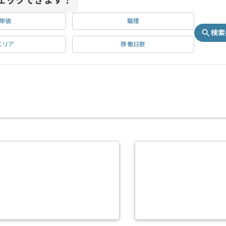
ェックできます！
単価
職種
検索
エリア
稼働日数