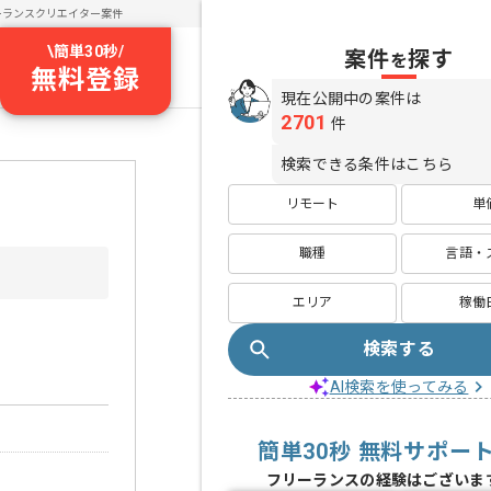
ーランスクリエイター案件
\
簡単30秒
/
案件
探す
を
無料登録
現在公開中の案件は
2701
件
検索できる条件はこちら
リモート
単
職種
言語・
エリア
稼働
検索する
AI検索を使ってみる
簡単30秒 無料サポー
フリーランスの経験はございま