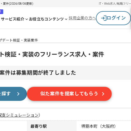
(2026/08/06更新)
IT・Web求人/転職
フリ
！
ログイン
採用企業の方へ
サービス紹介
お役立ちコンテンツ
ップデート検証・実装案件
ート検証・実装のフリーランス求人・案件
案件は募集期間が終了しました
を探す
似た案件を提案してもらう
収支シミュレーション
）
最寄り駅
堺筋本町（大阪府）