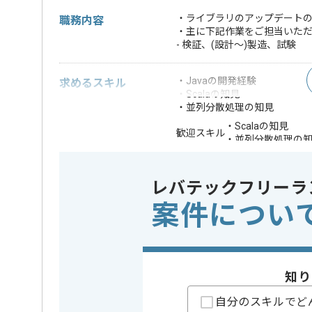
・ライブラリのアップデート
職務内容
・主に下記作業をご担当いた
- 検証、(設計～)製造、試験
・Javaの開発経験
求めるスキル
・Scalaの知見
・並列分散処理の知見
・Scalaの知見
歓迎スキル
・並列分散処理の
※上記に似た経験やスキルをお持ち
レバテックフリーラ
精算条件
有
精算・お支払い
案件につい
精算基準時間
150時間
支払いサイト
15日
知り
担当者より
自分のスキルでど
週5日常駐での作業を想定しております。