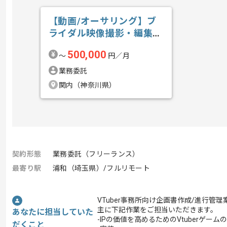
【動画/オーサリング】ブ
ライダル映像撮影・編集の
求人・案件
500,000
〜
円／月
業務委託
関内（神奈川県）
契約形態
業務委託（フリーランス）
最寄り駅
浦和（埼玉県）/フルリモート
VTuber事務所向け企画書作成/進行管
主に下記作業をご担当いただきます。
あなたに担当していた
-IPの価値を高めるためのVtuberゲーム
だくこと