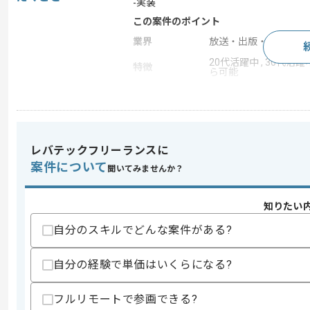
-実装
この案件のポイント
業界
放送・出版・音楽・芸
20代活躍中 , 30代活躍中
特徴
ら可能
求めるスキル
スキル
・ゲームプランナーとしての実務経験
レバテックフリーランスに
案件について
聞いてみませんか？
スキルに不安がある方へ
上記に似た経験やスキルをお持ちであれば申
知りたい
自分のスキルでどんな案件がある?
商談回数
1回
その他募集要項
自分の経験で単価はいくらになる?
募集人数
1人
作業開始日
2025/08/29
フルリモートで参画できる?