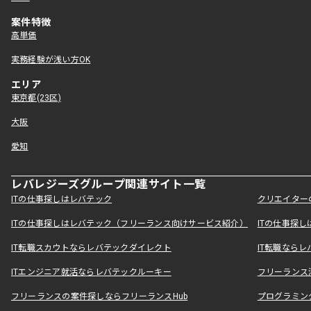
案件特徴
高単価
実務経験が浅い方OK
エリア
東京都(23区)
大阪
愛知
レバレジーズグループ関連サイト一覧
ITの仕事探しはレバテック
クリエイター
ITの仕事探しはレバテック（フリーランス向けサービス紹介）
ITの仕事探
IT転職スカウトならレバテックダイレクト
IT転職なら
ITエンジニア就活ならレバテックルーキー
フリーランス
フリーランスの案件探しならフリーランスHub
プログラミン