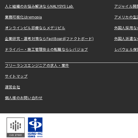
人と組織のお悩み解決ならNALYSYS Lab.
アジャイル開発なら
業務可視化はremopia
アメリカの生活
オンラインピル診療ならメデリピル
外国人採用ならLe
企業研究・選考対策ならFactBoard(ファクトボード)
外国人派遣なら
ドライバー・施工管理技士の転職ならレバジョブ
レバウェル保
フリーランスエンジニアの求人・案件
サイトマップ
運営会社
個人様のお問い合わせ