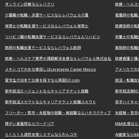
オンライン診療ならレバクリ
医療・ヘルス
介護職の転職・派遣サービスならレバウェル介護
看護師の転職
保育士の転職支援サービスならレバウェル保育士
医療技師の転
リハビリ職の転職支援サービスならレバウェルリハビリ
栄養士の転職
医師の転職支援サービスならレバウェル医師
薬剤師の転職
医療・ヘルスケア業界の課題解決支援ならレバウェル株式会社
医療看護介護の
メキシコでのお仕事探しはLeverages Career Mexico
アメリカでのお仕事
留学生が日本で仕事を探すなら帰国GO.com
就活・転職支
新卒就活エージェントならキャリアチケット就職
新卒就活無料
新卒就活スカウトならキャリアチケット就職スカウト
若手ハイキャ
フリーター・既卒・未経験の就職・再就職ならハタラクティブ
未経験・若手
障がい者雇用ならワークリア
M&A支援な
らくらく入退院支援システムならわんコネ
AI面接ならNAL