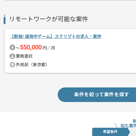
リモートワークが可能な案件
【新規/ 運用中ゲーム】スクリプトの求人・案件
550,000
〜
円／月
業務委託
外苑前（東京都）
条件を絞って案件を探す
似た案
希望条件