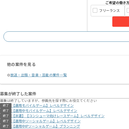
ご希望の働き
フリーランス
他の案件を見る
放送・出版・音楽・芸能の案件一覧
募集が終了した案件
募集は終了していますが、参画先を探す際にお役立てください
【運用モバイルゲーム】レベルデザイン
終了
【運用中モバイルゲーム】レベルデザイン
終了
【派遣】【コンシューマ向けレースゲーム】レベルデザイン
終了
【運用中ソーシャルゲーム】レベルデザイン
終了
【運用中IPソーシャルゲーム】プランニング
終了