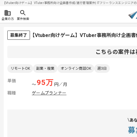
【Vtuber向けゲーム】VTuber事務所向け企画書作成/進行管理案件| ITフリーランスエンジニアの求人
企業の方
案件検索
【Vtuber向けゲーム】VTuber事務所向け企
募集終了
こちらの案件は
リモートOK
副業・複業
オンライン商談OK
週3日
単価
95
万
〜
円／月
職種
ゲームプランナー
あ
募