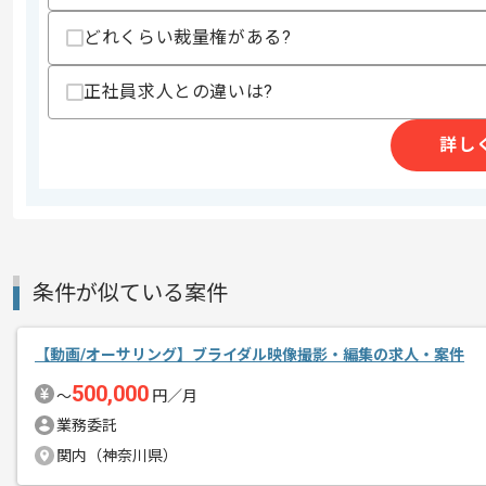
どれくらい裁量権がある?
就労継続支援B型事業所の運営事業、制
エージェントからのコ
を展開している企業でございます。
正社員求人との違いは?
メント
今回はVTuber事務所向け企画書作成/
詳し
ゲームプランナーとしての実務経験を活
基本的にはフルリモートでの作業を見込
条件が似ている案件
【動画/オーサリング】ブライダル映像撮影・編集の求人・案件
500,000
〜
円／月
業務委託
関内（神奈川県）