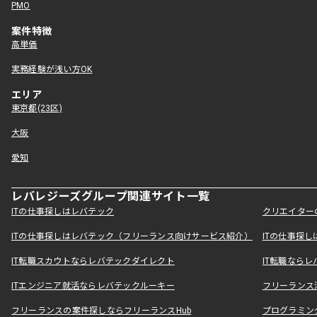
PMO
案件特徴
高単価
実務経験が浅い方OK
エリア
東京都(23区)
大阪
愛知
レバレジーズグループ関連サイト一覧
ITの仕事探しはレバテック
クリエイター
ITの仕事探しはレバテック（フリーランス向けサービス紹介）
ITの仕事探
IT転職スカウトならレバテックダイレクト
IT転職なら
ITエンジニア就活ならレバテックルーキー
フリーランス
フリーランスの案件探しならフリーランスHub
プログラミン