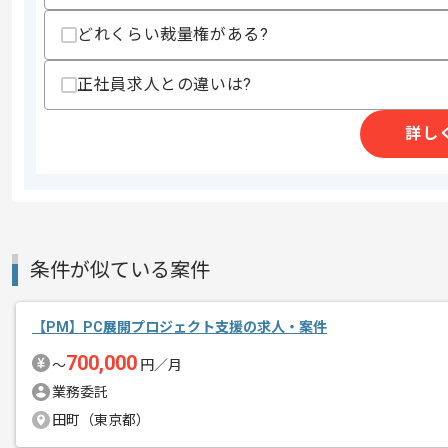
どれくらい裁量権がある?
精算条件
有
正社員求人との違いは?
精算・お支払い
精算基準時間
140時間〜180時間
支払いサイト
15日
詳し
商談回数
1回
その他募集要項
募集人数
1人
条件が似ている案件
作業開始日
2025/11/04
【PM】PC展開プロジェクト支援の求人・案件
レバテックでの実績がある企業の案件で
700,000
〜
円／月
エージェントからのコ
業務委託
メント
PMの経験を活かすことができます。
田町（東京都）
複数案件を保有している企業ですので、