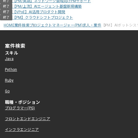
【PM/英語】ネットワーク領域向けPMサポート
終了
【PM/上流】AIエージェント基盤新規構築
終了
【VPoE】AI活用プロダクト開発
終了
【PM】クラウドシフトプロジェクト
終了
HOME
案件検索
プロジェクトマネージャー(PM)求人・案件
【PM】AIボットシ
案件検索
スキル
Java
Python
Ruby
Go
職種・ポジション
プログラマー(PG)
フロントエンドエンジニア
インフラエンジニア