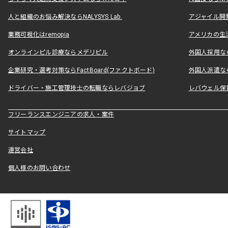
人と組織のお悩み解決ならNALYSYS Lab.
アジャイル開発なら
業務可視化はremopia
アメリカの生活
オンラインピル診療ならメデリピル
外国人採用ならLe
企業研究・選考対策ならFactBoard(ファクトボード)
外国人派遣なら
ドライバー・施工管理技士の転職ならレバジョブ
レバウェル保
フリーランスエンジニアの求人・案件
サイトマップ
運営会社
個人様のお問い合わせ