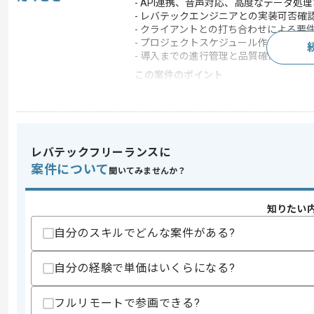
- API連携、音声対応、高度なデータ
- レバテックエンジニアとの実装可否確
- クライアントとの打ち合わせによる要
- プロジェクトスケジュール作成、進捗
- 導入までの進行管理と品質確保(1案件
この案件のポイント
業務内容
システム開発 , 機械学
特徴
20代活躍中 , 30代活躍
レバテックフリーランスに
案件について
求めるスキル
聞いてみませんか？
スキル
・ITプロジェクトにおけるプロジェクト
・クライアント折衝および要件定義の経
知りたい
・APIやシステム連携に関する基本的な
・スケジュールや進捗管理の実務経験
自分のスキルでどんな案件がある?
・コールセンターシステムや音声認識技
・AI関連プロジェクトの経験
自分の経験で単価はいくらになる?
スキルに不安がある方へ
上記に似た経験やスキルをお持ちであれば申
フルリモートで参画できる?