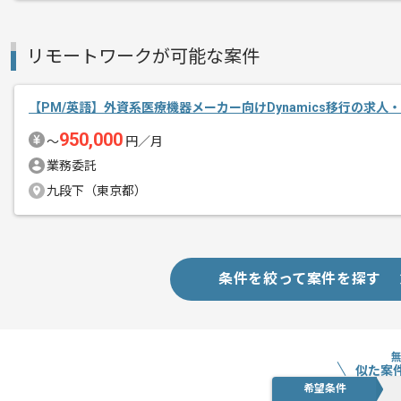
ご経験と実績に応じて別案件のご提案も
新しいアイディアや技術を積極的に導入
リモートワークが可能な案件
経験豊富なメンバーと成長が出来る環境
スキルアップされたい方、長期的に参画
【PM/英語】外資系医療機器メーカー向けDynamics移行の求人
950,000
〜
円／月
基本的には一部リモート作業を見込んで
業務委託
九段下（東京都）
条件を絞って案件を探す
似た案
希望条件