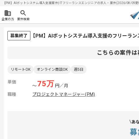
【PM】AIボットシステム導入支援案件| ITフリーランスエンジニアの求人・案件(2026/08/09更
企業の方
案件検索
【PM】AIボットシステム導入支援のフリーラン
募集終了
こちらの案件は
リモートOK
オンライン商談OK
週5日
単価
75
万
〜
円／月
職種
プロジェクトマネージャー(PM)
あ
募