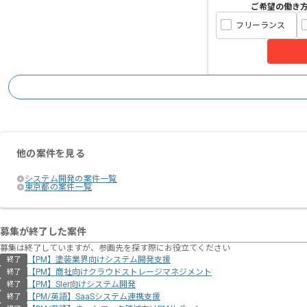
ご希望の働き
フリーランス
他の案件を見る
システム開発の案件一覧
東京都の案件一覧
募集が終了した案件
募集は終了していますが、参画先を探す際にお役立てください
【PM】塗装業界向けシステム開発支援
終了
【PM】商社向けクラウドストレージマネジメント
終了
【PM】SIer向けシステム開発
終了
【PM/英語】SaaSシステム連携支援
終了