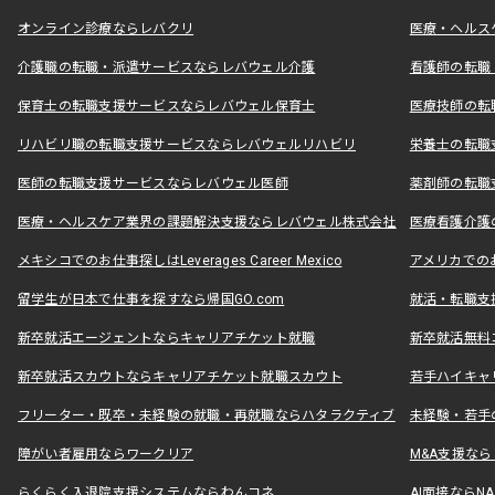
オンライン診療ならレバクリ
医療・ヘルス
介護職の転職・派遣サービスならレバウェル介護
看護師の転職
保育士の転職支援サービスならレバウェル保育士
医療技師の転
リハビリ職の転職支援サービスならレバウェルリハビリ
栄養士の転職
医師の転職支援サービスならレバウェル医師
薬剤師の転職
医療・ヘルスケア業界の課題解決支援ならレバウェル株式会社
医療看護介護の
メキシコでのお仕事探しはLeverages Career Mexico
アメリカでのお仕事
留学生が日本で仕事を探すなら帰国GO.com
就活・転職支
新卒就活エージェントならキャリアチケット就職
新卒就活無料
新卒就活スカウトならキャリアチケット就職スカウト
若手ハイキャ
フリーター・既卒・未経験の就職・再就職ならハタラクティブ
未経験・若手
障がい者雇用ならワークリア
M&A支援な
らくらく入退院支援システムならわんコネ
AI面接ならNAL