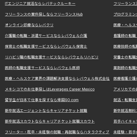
ITエンジニア就活ならレバテックルーキー
フリーランス
フリーランスの案件探しならフリーランスHub
プログラミン
オンライン診療ならレバクリ
医療・ヘルス
介護職の転職・派遣サービスならレバウェル介護
看護師の転職
保育士の転職支援サービスならレバウェル保育士
医療技師の転
リハビリ職の転職支援サービスならレバウェルリハビリ
栄養士の転職
医師の転職支援サービスならレバウェル医師
薬剤師の転職
医療・ヘルスケア業界の課題解決支援ならレバウェル株式会社
医療看護介護の
メキシコでのお仕事探しはLeverages Career Mexico
アメリカでのお仕事
留学生が日本で仕事を探すなら帰国GO.com
就活・転職支
新卒就活エージェントならキャリアチケット就職
新卒就活無料
新卒就活スカウトならキャリアチケット就職スカウト
若手ハイキャ
フリーター・既卒・未経験の就職・再就職ならハタラクティブ
未経験・若手