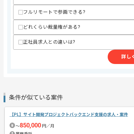
歓迎スキル
・ServiceNowのCustomer Service Ma
フルリモートで参画できる?
スキルに不安がある方へ
どれくらい裁量権がある?
上記に似た経験やスキルをお持ちであれば申
正社員求人との違いは?
商談回数
1回
詳し
その他募集要項
募集人数
1人
作業開始日
2025/10/01
条件が似ている案件
レバテックでの実績がある企業の案件で
エージェントからのコ
メント
上流開発の経験を活かすことができます
【PL】サイト開発プロジェクトバックエンド支援の求人・案件
複数案件を保有している企業ですので、
850,000
〜
円／月
ご経験と実績に応じて別案件のご提案も