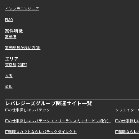
インフラエンジニア
PMO
案件特徴
高単価
実務経験が浅い方OK
エリア
東京都(23区)
大阪
愛知
レバレジーズグループ関連サイト一覧
ITの仕事探しはレバテック
クリエイター
ITの仕事探しはレバテック（フリーランス向けサービス紹介）
ITの仕事探
IT転職スカウトならレバテックダイレクト
IT転職なら