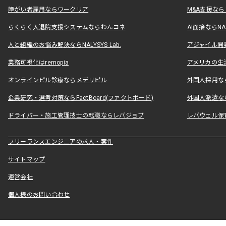
障がい者雇用ならワークリア
M&A支援な
らくらく入退院支援システムならわんコネ
AI面接ならNAL
人と組織のお悩み解決ならNALYSYS Lab.
アジャイル開発なら
業務可視化はremopia
アメリカの生活
オンラインピル診療ならメデリピル
外国人採用ならLe
企業研究・選考対策ならFactBoard(ファクトボード)
外国人派遣なら
ドライバー・施工管理技士の転職ならレバジョブ
レバウェル保
フリーランスエンジニアの求人・案件
サイトマップ
運営会社
個人様のお問い合わせ