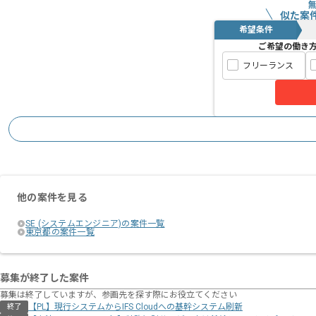
似た案
希望条件
ご希望の働き
フリーランス
他の案件を見る
SE (システムエンジニア)の案件一覧
東京都の案件一覧
募集が終了した案件
募集は終了していますが、参画先を探す際にお役立てください
【PL】現行システムからIFS Cloudへの基幹システム刷新
終了