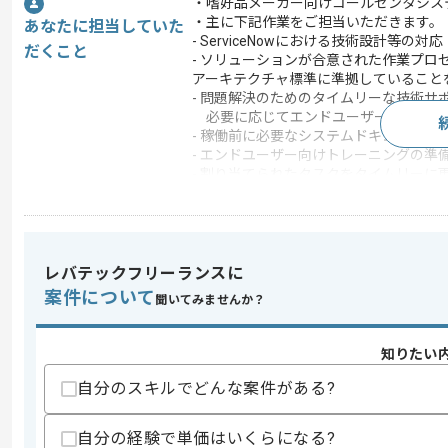
・嗜好品メーカー向けコールセンタシス
・主に下記作業をご担当いただきます。
あなたに担当していた
- ServiceNowにおける技術設計等の対応
だくこと
- ソリューションが合意された作業プロセ
アーキテクチャ標準に準拠していること
- 問題解決のためのタイムリーな技術サ
必要に応じてエンドユーザーや他のサ
- 稼働前に必要なシステムドキュメント
- エンドユーザー向けトレーニングの準
- 割り当てられたタスクをタイムリーに
ソリューションを提供
この案件のポイント
業務内容
システム開発
レバテックフリーランスに
特徴
20代活躍中 , 30代活躍
案件について
聞いてみませんか？
知りたい
求めるスキル
スキル
・英語の実務経験(日常会話レベル)
自分のスキルでどんな案件がある?
・ServiceNowシステムにおける実務経験
・要件定義経験
自分の経験で単価はいくらになる?