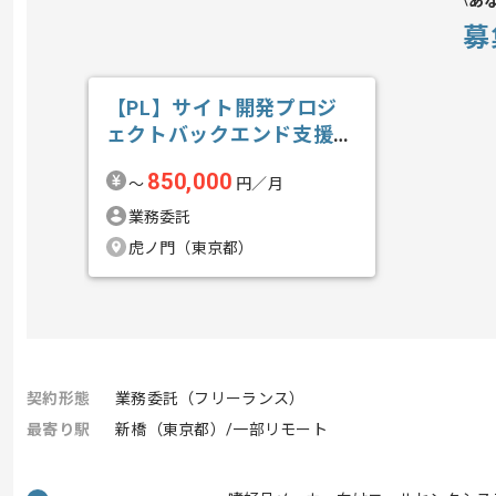
あ
募
【PL】サイト開発プロジ
ェクトバックエンド支援の
求人・案件
850,000
〜
円／月
業務委託
虎ノ門（東京都）
契約形態
業務委託（フリーランス）
最寄り駅
新橋（東京都）/一部リモート