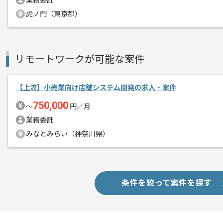
業務委託
新しいアイディアや技術を積極的に導入
虎ノ門（東京都）
経験豊富なメンバーと成長が出来る環境
スキルアップされたい方、長期的に参画
リモートワークが可能な案件
基本的には一部リモート作業を見込んで
【上流】小売業向け店舗システム開発の求人・案件
750,000
〜
円／月
業務委託
みなとみらい（神奈川県）
条件を絞って案件を探す