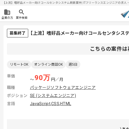
【上流】嗜好品メーカー向けコールセンタシステム刷新案件| ITフリーランスエンジニアの求人・案件(
企業の方
案件検索
【上流】嗜好品メーカー向けコールセンタシス
募集終了
こちらの案件は
リモートOK
オンライン商談OK
週5日
単価
90
万
〜
円／月
職種
パッケージソフトウェアエンジニア
ポジション
SE (システムエンジニア)
言語
JavaScript
,
CSS
,
HTML