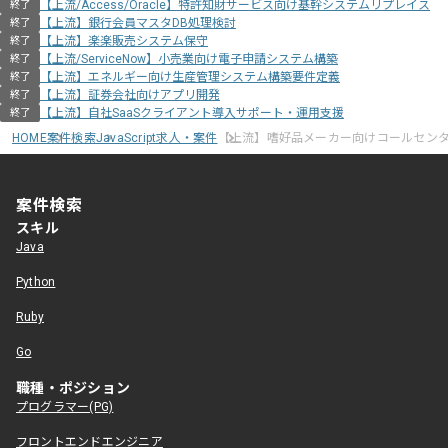
【上流/Access/Oracle】特許知財サービス向け基幹システムリプレイス
終了
【上流】銀行会員マスタDB処理検討
終了
【上流】楽楽販売システム保守
終了
【上流/ServiceNow】小売業向け電子申請システム構築
終了
【上流】エネルギー向け生産管理システム構築要件定義
終了
【上流】証券会社向けアプリ開発
終了
【上流】自社SaaSクライアント導入サポート・運用支援
終了
HOME
案件検索
JavaScript求人・案件
【上流】嗜好品メーカー向けコールセン
案件検索
スキル
Java
Python
Ruby
Go
職種・ポジション
プログラマー(PG)
フロントエンドエンジニア