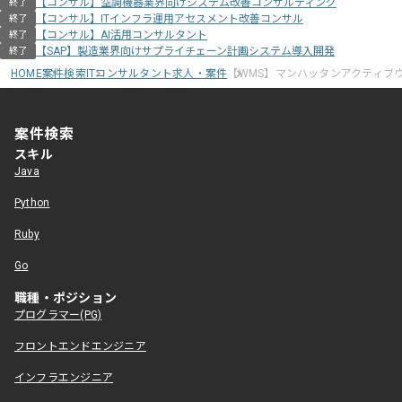
【コンサル】空調機器業界向けシステム改善コンサルティング
終了
【コンサル】ITインフラ運用アセスメント改善コンサル
終了
【コンサル】AI活用コンサルタント
終了
【SAP】製造業界向けサプライチェーン計画システム導入開発
終了
HOME
案件検索
ITコンサルタント求人・案件
【WMS】マンハッタンアクティブ
案件検索
スキル
Java
Python
Ruby
Go
職種・ポジション
プログラマー(PG)
フロントエンドエンジニア
インフラエンジニア