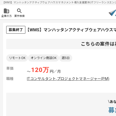
【WMS】マンハッタンアクティブウェアハウスマネジメント導入支援案件| ITフリーランスエンジニア
企業の方
案件検索
【WMS】マンハッタンアクティブウェアハウス
募集終了
こちらの案件は
リモートOK
オンライン商談OK
週5日
単価
120
万
〜
円／月
職種
ITコンサルタント
,
プロジェクトマネージャー(PM)
あ
募