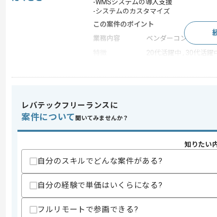
-WMSシステムの導入支援
-システムのカスタマイズ
この案件のポイント
業務内容
ベンダーコントロール
特徴
20代活躍中 , 30代活躍
求めるスキル
スキル
・WMSの導入支援経験
レバテックフリーランスに
案件について
聞いてみませんか？
スキルに不安がある方へ
上記に似た経験やスキルをお持ちであれば申
知りたい
自分のスキルでどんな案件がある?
商談回数
1回
自分の経験で単価はいくらになる?
その他募集要項
募集人数
1人
作業開始日
2025/11/01
フルリモートで参画できる?