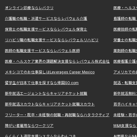
オンライン診療ならレバクリ
医療・ヘルス
介護職の転職・派遣サービスならレバウェル介護
看護師の転職
保育士の転職支援サービスならレバウェル保育士
医療技師の転
リハビリ職の転職支援サービスならレバウェルリハビリ
栄養士の転職
医師の転職支援サービスならレバウェル医師
薬剤師の転職
医療・ヘルスケア業界の課題解決支援ならレバウェル株式会社
医療看護介護の
メキシコでのお仕事探しはLeverages Career Mexico
アメリカでのお仕事
留学生が日本で仕事を探すなら帰国GO.com
就活・転職支
新卒就活エージェントならキャリアチケット就職
新卒就活無料
新卒就活スカウトならキャリアチケット就職スカウト
若手ハイキャ
フリーター・既卒・未経験の就職・再就職ならハタラクティブ
未経験・若手
障がい者雇用ならワークリア
M&A支援な
らくらく入退院支援システムならわんコネ
AI面接ならNAL