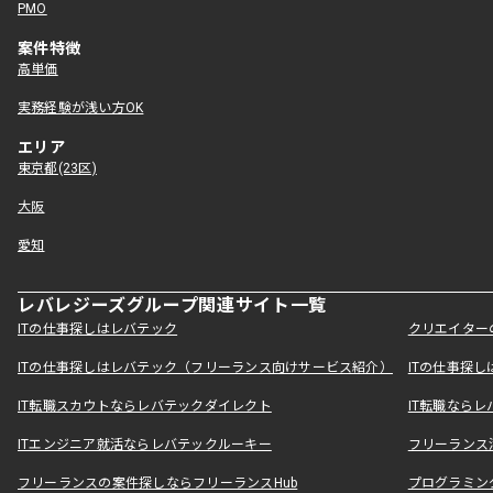
PMO
案件特徴
高単価
実務経験が浅い方OK
エリア
東京都(23区)
大阪
愛知
レバレジーズグループ関連サイト一覧
ITの仕事探しはレバテック
クリエイター
ITの仕事探しはレバテック（フリーランス向けサービス紹介）
ITの仕事探
IT転職スカウトならレバテックダイレクト
IT転職なら
ITエンジニア就活ならレバテックルーキー
フリーランス
フリーランスの案件探しならフリーランスHub
プログラミン