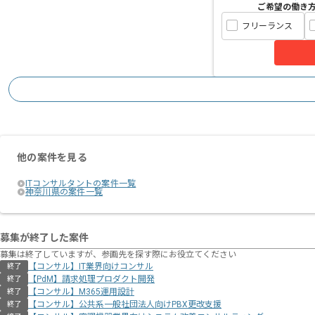
ご希望の働き
フリーランス
他の案件を見る
ITコンサルタントの案件一覧
神奈川県の案件一覧
募集が終了した案件
募集は終了していますが、参画先を探す際にお役立てください
【コンサル】IT業界向けコンサル
終了
【PdM】請求処理プロダクト開発
終了
【コンサル】M365運用設計
終了
【コンサル】公共系一般社団法人向けPBX更改支援
終了