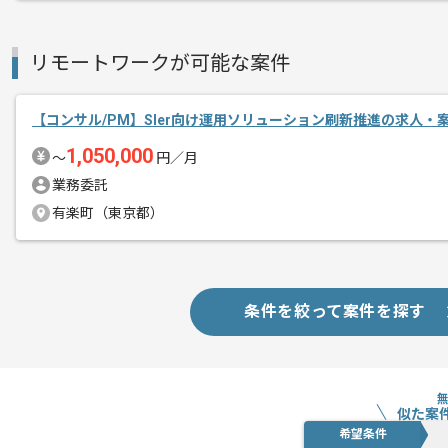
リモートワークが可能な案件
【コンサル/PM】SIer向け運用ソリューション刷新推進の求人・
1,050,000
〜
円／月
業務委託
有楽町（東京都）
条件を絞って案件を探す
似た案
希望条件