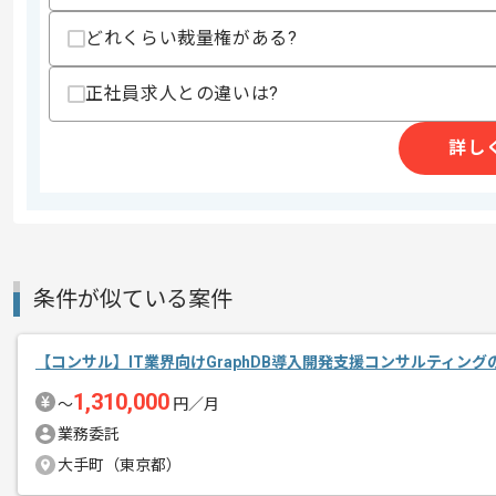
どれくらい裁量権がある?
コンサルティング事業を展開している企
エージェントからのコ
正社員求人との違いは?
今回はマンハッタンアクティブウェアハ
メント
に携わっていただきます。
詳し
ITコンサルタントとしての実務経験を活
基本的には一部リモートでの作業を見込
条件が似ている案件
【コンサル】IT業界向けGraphDB導入開発支援コンサルティン
1,310,000
〜
円／月
業務委託
大手町（東京都）