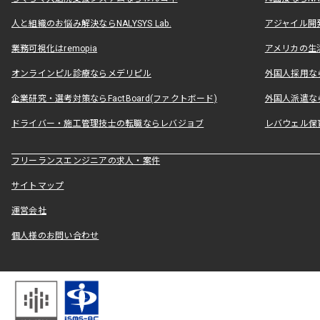
人と組織のお悩み解決ならNALYSYS Lab.
アジャイル開発なら
業務可視化はremopia
アメリカの生活
オンラインピル診療ならメデリピル
外国人採用ならLe
企業研究・選考対策ならFactBoard(ファクトボード)
外国人派遣なら
ドライバー・施工管理技士の転職ならレバジョブ
レバウェル保
フリーランスエンジニアの求人・案件
サイトマップ
運営会社
個人様のお問い合わせ