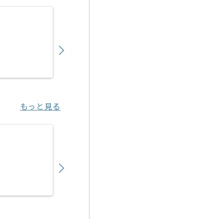
【PMO】 生命保険会社向け新商品開発の求人
900,000
〜
円／月
業務委託
東京（東京都）
もっと見る
【PMO】決済代行事業会社向けアクワイアリ
450,000
〜
円／月
業務委託
恵比寿（東京都）