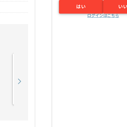
はい
い
ログインはこちら
【PMO】 生命保険会社向
け新商品開発の求人・案件
900,000
〜
円／月
業務委託
東京（東京都）