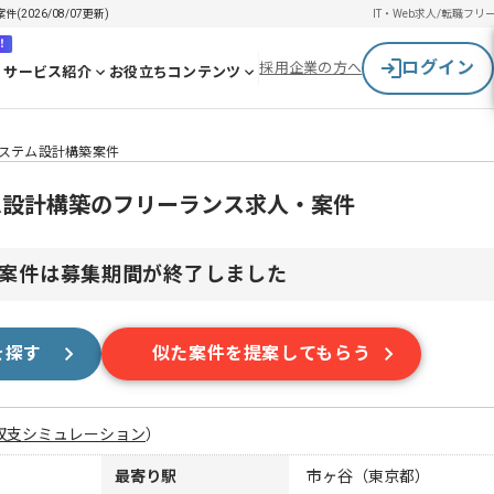
026/08/07更新)
IT・Web求人/転職
フリ
！
ログイン
採用企業の方へ
サービス紹介
お役立ちコンテンツ
システム設計構築案件
ム設計構築のフリーランス求人・案件
案件は募集期間が終了しました
を探す
似た案件を提案してもらう
収支シミュレーション
）
最寄り駅
市ヶ谷（東京都）