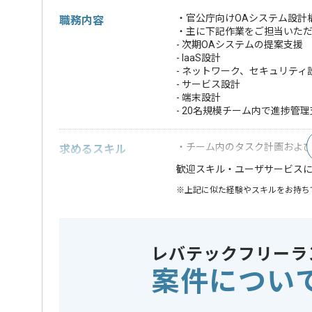
・官公庁向けOAシステム設計
職務内容
・主に下記作業をご担当いた
- 次期OAシステムの提案支援
- IaaS設計
- ネットワーク、セキュリティ
- サービス設計
- 端末設計
- 20名規模チーム内で進捗管
・チーム内のタスク計画およ
求めるスキル
・ユーザサービス
歓迎スキル
※上記に似た経験やスキルをお持ち
業界
官公庁
この案件のポイント
業務内容
システム
レバテックフリーラ
特徴
20代活躍中
案件につい
精算条件
有
精算・お支払い