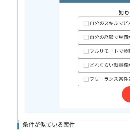
精算基準時間
140時間
支払いサイト
15日
知り
自分のスキルでど
担当者より
自分の経験で単価
PMOの経験を活かすことができます。
複数案件を保有している企業ですので、
フルリモートで参
ご経験と実績に応じて別案件のご提案も差し上げる場
新しいアイディアや技術を積極的に導入し、
経験豊富なメンバーと成長が出来る環境でございます
どれくらい裁量権
スキルアップされたい方、長期的に参画されたい方に
フリーランス案件
条件が似ている案件