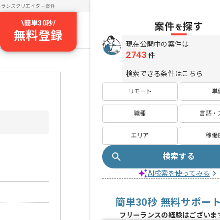
ーランスクリエイター案件
\
簡単30秒
/
案件
探す
を
無料登録
現在公開中の案件は
2743
件
検索できる条件はこちら
リモート
単
職種
言語・
エリア
稼働
検索する
AI検索を使ってみる
簡単30秒 無料サポー
フリーランスの経験はございま