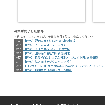
募集が終了した案件
募集は終了していますが、参画先を探す際にお役立てください
【PMO】通信企業向けService Cloud支援
終了
【PMO】アドミニストレーション
終了
【PMO】大手企業SaaSサービス支援
終了
【PMO】生命保険会社向け新商品開発
終了
【PMO】IT業界向けシステム開発プロジェクトPM支援構築
終了
【PMO】法人向けデジタルバンク設立
終了
【コンサル/PMO】大手道路業界企業の会計システムリプレイス
終了
【PMO】船舶業向け基幹システム刷新
終了