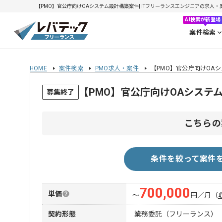
【PMO】官公庁向けOAシステム設計構築案件| ITフリーランスエンジニアの求人・案件(2
AI検索が新登場
案件検索
HOME
案件検索
PMO求人・案件
【PMO】官公庁向けOA
【PMO】官公庁向けOAシステ
募集終了
こちらの
条件を絞って案件
700,000
単価
〜
円／月
（
契約形態
業務委託（フリーランス）