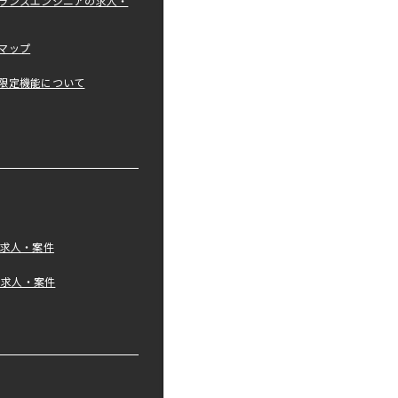
ランスエンジニアの求人・
マップ
限定機能について
の求人・案件
tの求人・案件