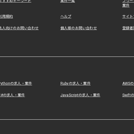
おすすめキーワード
案件一覧
フリー
案件
利用規約
ヘルプ
サイト
法人向けのお問い合わせ
個人様のお問い合わせ
登録者
Pythonの求人・案件
Rubyの求人・案件
AWS
C#の求人・案件
JavaScriptの求人・案件
Swif