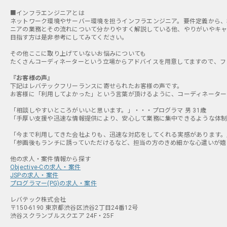
■インフラエンジニアとは
ネットワーク環境やサーバー環境を担うインフラエンジニア。要件定義から、
ニアの業務とその流れについて分かりやすく解説している他、やりがいやキャ
目指す方は是非参考にしてみてください。
その他ここに取り上げていないお悩みについても
たくさんコーディネーターという立場からアドバイスを用意してますので、フ
『お客様の声』
下記はレバテックフリーランスに寄せられたお客様の声です。
お客様に「利用してよかった」という言葉が頂けるように、コーディネーター
「相談しやすいところがいいと思います。」・・・プログラマ 男 31歳
「手厚い支援や迅速な情報提供により、安心して業務に集中できるような体制づ
「今まで利用してきた会社よりも、迅速な対応をしてくれる実感があります。」
「参画後もランチに誘っていただけるなど、担当の方のきめ細かな心遣いが嬉し
Objective-Cの求人・案件
JSPの求人・案件
プログラマー(PG)の求人・案件
レバテック株式会社
〒150-6190 東京都渋谷区渋谷2丁目24番12号
渋谷スクランブルスクエア 24F・25F