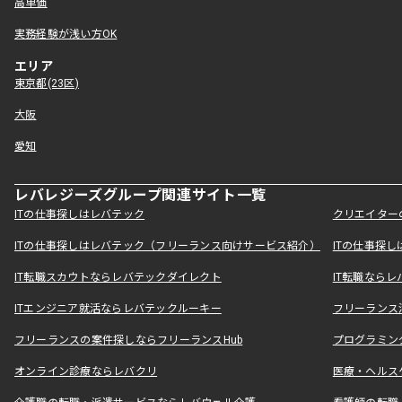
高単価
実務経験が浅い方OK
エリア
東京都(23区)
大阪
愛知
レバレジーズグループ関連サイト一覧
ITの仕事探しはレバテック
クリエイター
ITの仕事探しはレバテック（フリーランス向けサービス紹介）
ITの仕事探
IT転職スカウトならレバテックダイレクト
IT転職なら
ITエンジニア就活ならレバテックルーキー
フリーランス
フリーランスの案件探しならフリーランスHub
プログラミン
オンライン診療ならレバクリ
医療・ヘルス