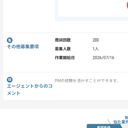
商談回数
2回
その他募集要項
募集人数
1人
作業開始日
2026/07/16
PMの経験を活かすことができます。
エージェントからのコ
新しいアイディアや技術を積極的に導入
メント
経験豊富なメンバーと成長が出来る環境
スキルアップされたい方、長期的に参画
似た案
希望条件