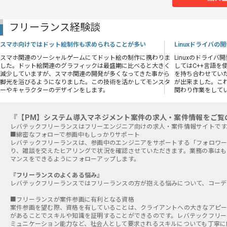
フリーランス経験談
スマホ向けではドット絵制作も求められることが多い
Linuxドライバ
スマホ関連のソーシャルゲームにてドット絵の制作に携わりま
Linuxのドライ
した。ドット絵関連のグラフィックは最盛期に比べると大きく
してはC++言語を
減少していますが、スマホ関連の開発が多くなってきた事から
を持ち合わせてい
脚光を浴びるようになりました。この技術を活かしてモンスタ
が出来ました。これ
ーやキャラクターのデザインをします。
関わり作業をして
『【PM】システム導入マネジメント案件の求人・案件情報をご覧
■綿密なフォローで参画中もしっかりサポート
レバテックフリーランスは、参画中のエンジニアをサポートする「フォロワー
り、雑談を交えたヒアリングで状況を確認させていただきます。業務の事はも
マンスをできるようにフォローアップします。
『フリーランスのよくある悩み』
レバテックフリーランスではフリーランスの方が抱える悩みについて、コーデ
■フリーランスが案件参画に有利となる資格
案件参画を望む際、資格を有していることは、クライアントへの大きなアピー
があることでスキルや知識を証明することができるのです。レバテックフリー
ミュニケーション能力など、社会人として要求されるスキルについても丁寧に