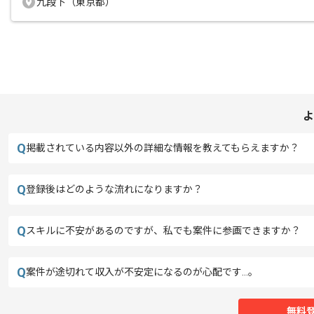
九段下（東京都）
よ
Q
掲載されている内容以外の詳細な情報を教えてもらえますか？
Q
登録後はどのような流れになりますか？
Q
スキルに不安があるのですが、私でも案件に参画できますか？
Q
案件が途切れて収入が不安定になるのが心配です…。
無料