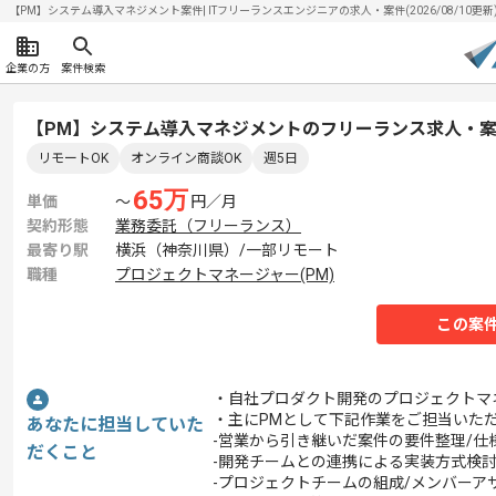
【PM】システム導入マネジメント案件| ITフリーランスエンジニアの求人・案件(2026/08/10更新
企業の方
案件検索
【PM】システム導入マネジメントのフリーランス求人・
リモートOK
オンライン商談OK
週5日
65
万
単価
〜
円／月
契約形態
業務委託（フリーランス）
最寄り駅
横浜（神奈川県）/一部リモート
職種
プロジェクトマネージャー(PM)
この案
・自社プロダクト開発のプロジェクトマ
・主にPMとして下記作業をご担当いた
あなたに担当していた
-営業から引き継いだ案件の要件整理/仕
だくこと
-開発チームとの連携による実装方式検
-プロジェクトチームの組成/メンバーア