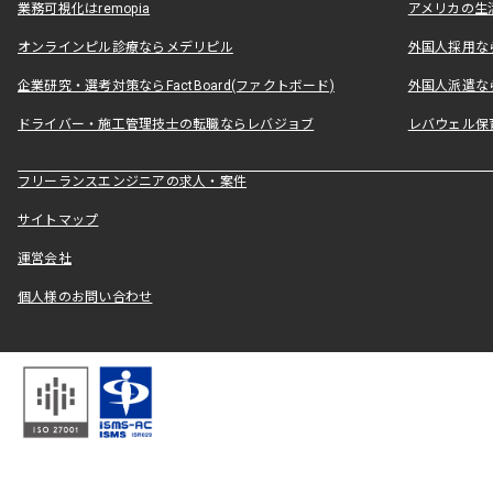
業務可視化はremopia
アメリカの生活
オンラインピル診療ならメデリピル
外国人採用ならLe
企業研究・選考対策ならFactBoard(ファクトボード)
外国人派遣なら
ドライバー・施工管理技士の転職ならレバジョブ
レバウェル保
フリーランスエンジニアの求人・案件
サイトマップ
運営会社
個人様のお問い合わせ