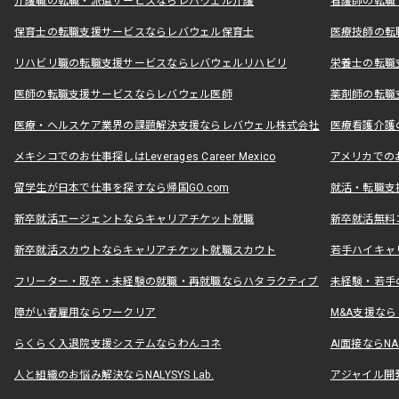
介護職の転職・派遣サービスならレバウェル介護
看護師の転職
保育士の転職支援サービスならレバウェル保育士
医療技師の転
リハビリ職の転職支援サービスならレバウェルリハビリ
栄養士の転職
医師の転職支援サービスならレバウェル医師
薬剤師の転職
医療・ヘルスケア業界の課題解決支援ならレバウェル株式会社
医療看護介護の
メキシコでのお仕事探しはLeverages Career Mexico
アメリカでのお仕事
留学生が日本で仕事を探すなら帰国GO.com
就活・転職支
新卒就活エージェントならキャリアチケット就職
新卒就活無料
新卒就活スカウトならキャリアチケット就職スカウト
若手ハイキャ
フリーター・既卒・未経験の就職・再就職ならハタラクティブ
未経験・若手
障がい者雇用ならワークリア
M&A支援な
らくらく入退院支援システムならわんコネ
AI面接ならNAL
人と組織のお悩み解決ならNALYSYS Lab.
アジャイル開発なら