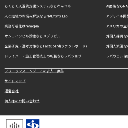
らくらく入退院支援システムならわんコネ
AI面接ならNAL
人と組織のお悩み解決ならNALYSYS Lab.
アジャイル開発なら
業務可視化はremopia
アメリカの生活
オンラインピル診療ならメデリピル
外国人採用ならLe
企業研究・選考対策ならFactBoard(ファクトボード)
外国人派遣なら
ドライバー・施工管理技士の転職ならレバジョブ
レバウェル保
フリーランスエンジニアの求人・案件
サイトマップ
運営会社
個人様のお問い合わせ