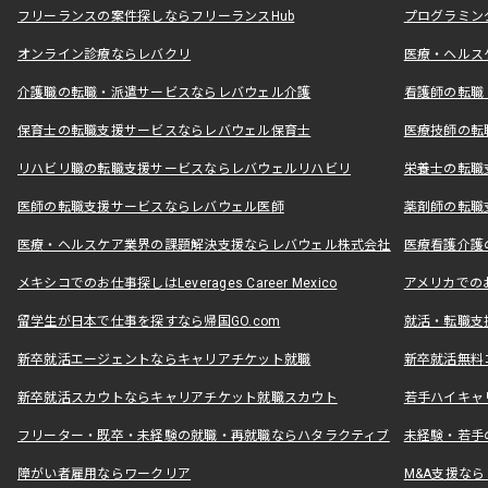
フリーランスの案件探しならフリーランスHub
プログラミン
オンライン診療ならレバクリ
医療・ヘルス
介護職の転職・派遣サービスならレバウェル介護
看護師の転職
保育士の転職支援サービスならレバウェル保育士
医療技師の転
リハビリ職の転職支援サービスならレバウェルリハビリ
栄養士の転職
医師の転職支援サービスならレバウェル医師
薬剤師の転職
医療・ヘルスケア業界の課題解決支援ならレバウェル株式会社
医療看護介護の
メキシコでのお仕事探しはLeverages Career Mexico
アメリカでのお仕事
留学生が日本で仕事を探すなら帰国GO.com
就活・転職支
新卒就活エージェントならキャリアチケット就職
新卒就活無料
新卒就活スカウトならキャリアチケット就職スカウト
若手ハイキャ
フリーター・既卒・未経験の就職・再就職ならハタラクティブ
未経験・若手
障がい者雇用ならワークリア
M&A支援な