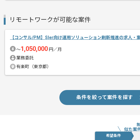
ご経験と実績に応じて別案件のご提案も
新しいアイディアや技術を積極的に導入
リモートワークが可能な案件
経験豊富なメンバーと成長が出来る環境
スキルアップされたい方、長期的に参画
【コンサル/PM】SIer向け運用ソリューション刷新推進の求人・
1,050,000
基本的には一部リモート作業を見込んで
〜
円／月
業務委託
有楽町（東京都）
条件を絞って案件を探す
似た案
希望条件