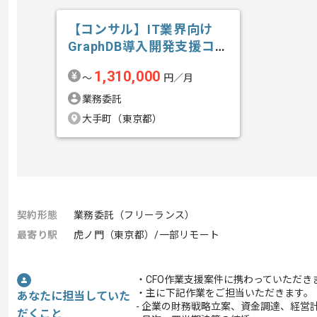
【コンサル】IT業界向け
GraphDB導入開発支援コン
サルテ...の求人・案件
1,310,000
〜
円／月
業務委託
大手町（東京都）
契約形態
業務委託（フリーランス）
最寄り駅
虎ノ門（東京都）/一部リモート
・CFO作業支援案件に携わっていただき
・主に下記作業をご担当いただきます。
あなたに担当していた
- 企業の財務戦略立案、資金調達、経営
だくこと