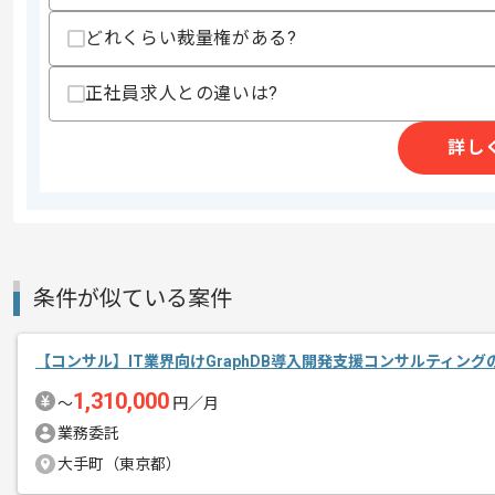
スキルに不安がある方へ
上記に似た経験やスキルをお持ちであれば申
どれくらい裁量権がある?
正社員求人との違いは?
精算条件
有
詳し
精算・お支払い
精算基準時間
140時間〜180時間
支払いサイト
15日
商談回数
1回
条件が似ている案件
その他募集要項
募集人数
1人
作業開始日
2025/10/27
【コンサル】IT業界向けGraphDB導入開発支援コンサルティン
1,310,000
〜
円／月
業務委託
コンサルの経験を活かすことができます
大手町（東京都）
エージェントからのコ
複数案件を保有している企業ですので、
メント