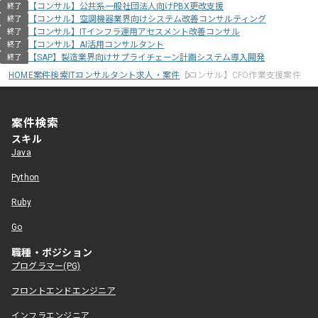
【コンサル】公共系一般社団法人向けPBX更改支援
終了
【コンサル】空調機器業界向けシステム改善コンサルティング
終了
【コンサル】ITインフラ運用アセスメント改善コンサル
終了
【コンサル】AI活用コンサルタント
終了
【SAP】製造業界向けサプライチェーン計画システム導入開発
終了
HOME
案件検索
ITコンサルタント求人・案件
【コンサル】CFO作業支援案件
案件検索
スキル
Java
Python
Ruby
Go
職種・ポジション
プログラマー(PG)
フロントエンドエンジニア
インフラエンジニア