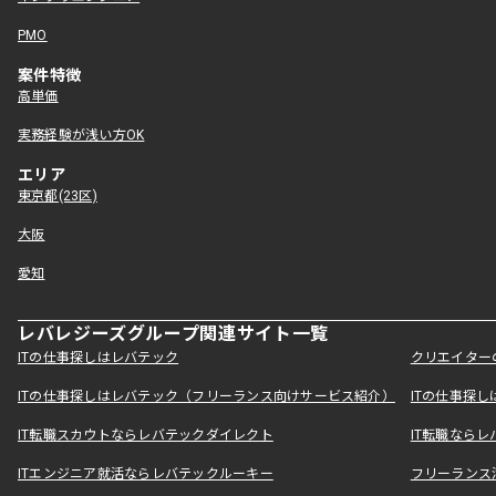
PMO
案件特徴
高単価
実務経験が浅い方OK
エリア
東京都(23区)
大阪
愛知
レバレジーズグループ関連サイト一覧
ITの仕事探しはレバテック
クリエイター
ITの仕事探しはレバテック（フリーランス向けサービス紹介）
ITの仕事探
IT転職スカウトならレバテックダイレクト
IT転職なら
ITエンジニア就活ならレバテックルーキー
フリーランス