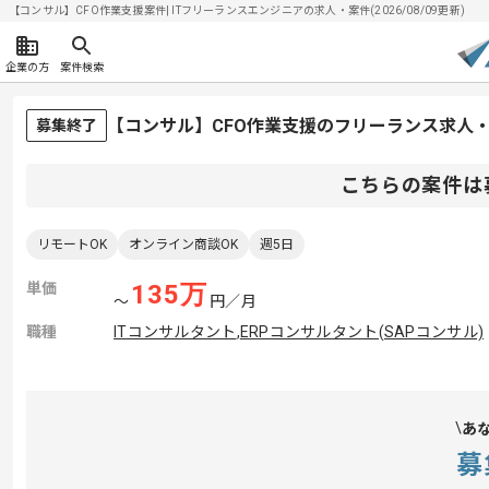
【コンサル】CFO作業支援案件| ITフリーランスエンジニアの求人・案件(2026/08/09更新)
企業の方
案件検索
【コンサル】CFO作業支援のフリーランス求人
募集終了
こちらの案件は
リモートOK
オンライン商談OK
週5日
単価
135
万
〜
円／月
職種
ITコンサルタント
,
ERPコンサルタント(SAPコンサル)
あ
募