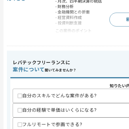
- 月次、四半期決算の統括
- 財務分析
- 金融機関との折衝
- 経営資料作成
- 投資判断支援
この案件のポイント
業界
証券 , 銀行 , クレジ
業務内容
システム開発
特徴
20代活躍中 , 30代活躍
レバテックフリーランスに
案件について
聞いてみませんか？
求めるスキル
スキル
知りたい
・CFOまたは財務責任者としての実務経
・資金調達や財務戦略策定および経営管
自分のスキルでどんな案件がある?
・経営層や投資家および金融機関との折
歓迎スキル
自分の経験で単価はいくらになる?
・スタートアップまたは上場企業での管
・IPO準備や内部統制構築の実務経験
フルリモートで参画できる?