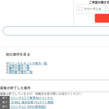
ご希望の働き
フリーランス
他の案件を見る
ITコンサルタントの案件一覧
証券の案件一覧
銀行の案件一覧
東京都の案件一覧
募集が終了した案件
募集は終了していますが、参画先を探す際にお役立てください
【コンサル】IT業界向けコンサル
終了
【PdM】請求処理プロダクト開発
終了
【コンサル】M365運用設計
終了