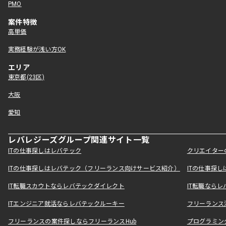
PMO
案件特徴
高単価
実務経験が浅い方OK
エリア
東京都(23区)
大阪
愛知
レバレジーズグループ関連サイト一覧
ITの仕事探しはレバテック
クリエイター
ITの仕事探しはレバテック（フリーランス向けサービス紹介）
ITの仕事探
IT転職スカウトならレバテックダイレクト
IT転職なら
ITエンジニア就活ならレバテックルーキー
フリーランス
フリーランスの案件探しならフリーランスHub
プログラミン