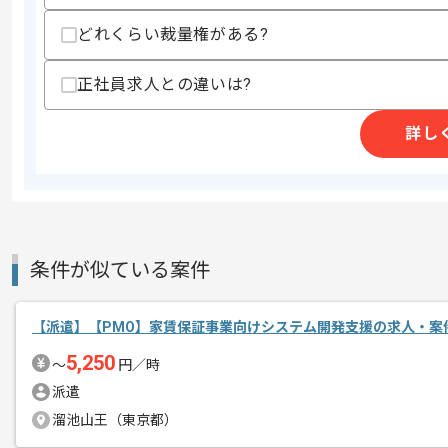
スキルに不安がある方へ
どれくらい裁量権がある?
上記に似た経験やスキルをお持ちであれば申
正社員求人との違いは?
レバテックでの実績がある企業の案件で
詳し
エージェントからのコ
メント
ベンダーコントロールの経験を活かすこ
新しいアイディアや技術を積極的に導入
経験豊富なメンバーと成長が出来る環境
条件が似ている案件
スキルアップされたい方、長期的に参画
【派遣】【PMO】家賃保証事業向けシステム開発支援の求人・案
5,250
〜
円／時
派遣
溜池山王（東京都）