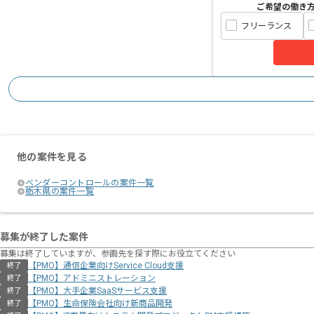
ご希望の働き
フリーランス
他の案件を見る
ベンダーコントロールの案件一覧
栃木県の案件一覧
募集が終了した案件
募集は終了していますが、参画先を探す際にお役立てください
【PMO】通信企業向けService Cloud支援
終了
【PMO】アドミニストレーション
終了
【PMO】大手企業SaaSサービス支援
終了
【PMO】生命保険会社向け新商品開発
終了