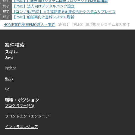
【PMO】IT業界向けシステム開発プロジェクトPM支援構築
終了
【PMO】法人向けデジタルバンク設立
終了
【コンサル/PMO】大手道路業界企業の会計システムリプレイス
終了
【PMO】船舶業向け基幹システム刷新
終了
HOME
案件検索
PMO求人・案件
【派遣】【PMO】環境規制システム導入案件
案件検索
スキル
Java
Python
Ruby
Go
職種・ポジション
プログラマー(PG)
フロントエンドエンジニア
インフラエンジニア