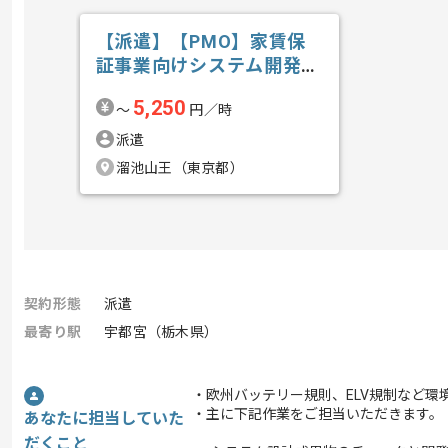
【派遣】【PMO】家賃保
証事業向けシステム開発支
援の求人・案件
5,250
〜
円／時
派遣
溜池山王（東京都）
契約形態
派遣
最寄り駅
宇都宮（栃木県）
・欧州バッテリー規則、ELV規制など
・主に下記作業をご担当いただきます。
あなたに担当していた
だくこと