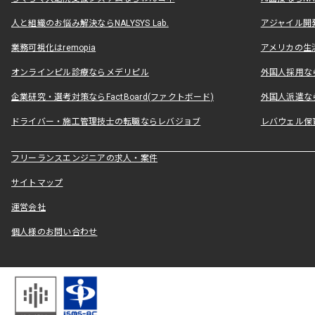
人と組織のお悩み解決ならNALYSYS Lab.
アジャイル開発なら
業務可視化はremopia
アメリカの生活
オンラインピル診療ならメデリピル
外国人採用ならLe
企業研究・選考対策ならFactBoard(ファクトボード)
外国人派遣なら
ドライバー・施工管理技士の転職ならレバジョブ
レバウェル保
フリーランスエンジニアの求人・案件
サイトマップ
運営会社
個人様のお問い合わせ