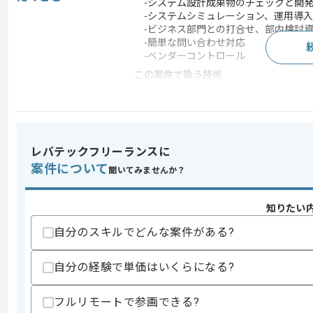
-システム設計成果物のチェックと開発
-システムシミュレーション、運用導入
-ビジネス部門との打合せ、部内検討資
-簡単な問い合わせ対応
-ベンダーコントロール
この案件で扱う技術
クラウド
AWS
この案件のポイント
業務内容
ベンダーコントロール 
レバテックフリーランスに
特徴
参画実績あり
案件について
聞いてみませんか？
知りたい
求めるスキル
スキル
自分のスキルでどんな案件がある?
・アプリケーション開発経験(クラウド環境
・システム運用経験
・ベンダーコントロール経験
自分の経験で単価はいくらになる?
歓迎スキル
・英語での実務経験
フルリモートで参画できる?