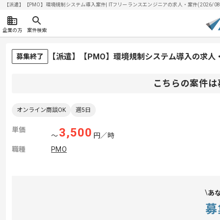
【派遣】【PMO】環境規制システム導入案件| ITフリーランスエンジニアの求人・案件(2026/08/
企業の方
案件検索
【派遣】【PMO】環境規制システム導入の求人
募集終了
こちらの案件は
オンライン商談OK
週5日
単価
3,500
〜
円／時
職種
PMO
あ
募