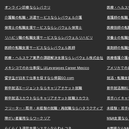
オンライン診療ならレバクリ
医療・ヘルス
介護職の転職・派遣サービスならレバウェル介護
看護師の転職
保育士の転職支援サービスならレバウェル保育士
医療技師の転
リハビリ職の転職支援サービスならレバウェルリハビリ
栄養士の転職
医師の転職支援サービスならレバウェル医師
薬剤師の転職
医療・ヘルスケア業界の課題解決支援ならレバウェル株式会社
医療看護介護の
メキシコでのお仕事探しはLeverages Career Mexico
アメリカでのお仕事
留学生が日本で仕事を探すなら帰国GO.com
就活・転職支
新卒就活エージェントならキャリアチケット就職
新卒就活無料
新卒就活スカウトならキャリアチケット就職スカウト
若手ハイキャ
フリーター・既卒・未経験の就職・再就職ならハタラクティブ
未経験・若手
障がい者雇用ならワークリア
M&A支援な
らくらく入退院支援システムならわんコネ
AI面接ならNAL