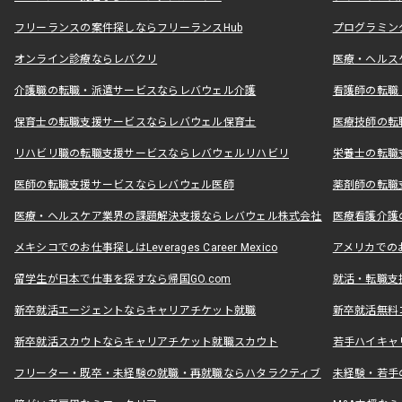
フリーランスの案件探しならフリーランスHub
プログラミン
オンライン診療ならレバクリ
医療・ヘルス
介護職の転職・派遣サービスならレバウェル介護
看護師の転職
保育士の転職支援サービスならレバウェル保育士
医療技師の転
リハビリ職の転職支援サービスならレバウェルリハビリ
栄養士の転職
医師の転職支援サービスならレバウェル医師
薬剤師の転職
医療・ヘルスケア業界の課題解決支援ならレバウェル株式会社
医療看護介護の
メキシコでのお仕事探しはLeverages Career Mexico
アメリカでのお仕事
留学生が日本で仕事を探すなら帰国GO.com
就活・転職支
新卒就活エージェントならキャリアチケット就職
新卒就活無料
新卒就活スカウトならキャリアチケット就職スカウト
若手ハイキャ
フリーター・既卒・未経験の就職・再就職ならハタラクティブ
未経験・若手