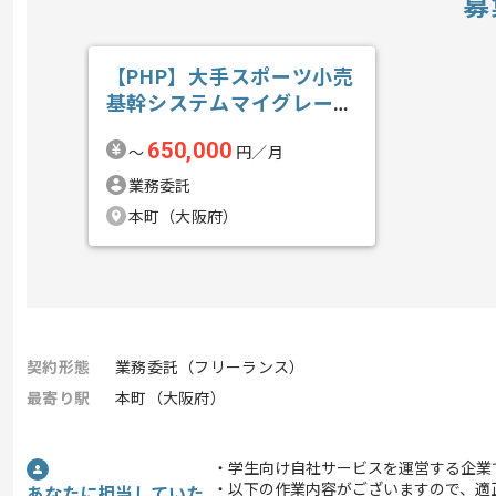
募
【PHP】大手スポーツ小売
基幹システムマイグレーシ
ョン開発の求人・案件
650,000
〜
円／月
業務委託
本町（大阪府）
契約形態
業務委託（フリーランス）
最寄り駅
本町（大阪府）
・学生向け自社サービスを運営する企業
・以下の作業内容がございますので、適
あなたに担当していた