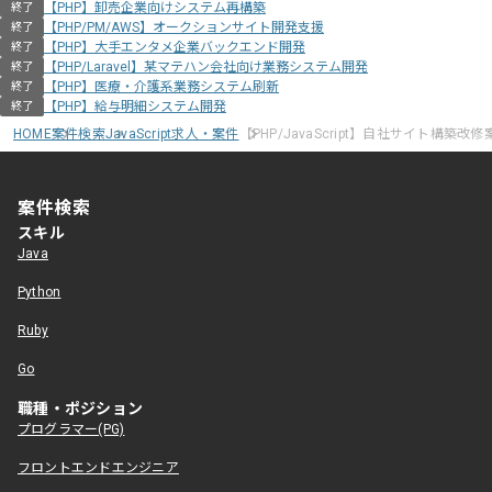
【PHP】卸売企業向けシステム再構築
終了
【PHP/PM/AWS】オークションサイト開発支援
終了
【PHP】大手エンタメ企業バックエンド開発
終了
【PHP/Laravel】某マテハン会社向け業務システム開発
終了
【PHP】医療・介護系業務システム刷新
終了
【PHP】給与明細システム開発
終了
HOME
案件検索
JavaScript求人・案件
【PHP/JavaScript】自社サイト構築改修
案件検索
スキル
Java
Python
Ruby
Go
職種・ポジション
プログラマー(PG)
フロントエンドエンジニア