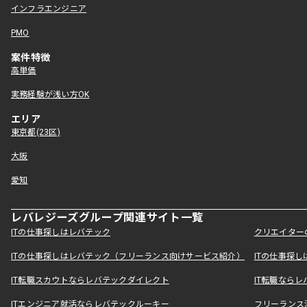
インフラエンジニア
PMO
案件特徴
高単価
実務経験が浅い方OK
エリア
東京都(23区)
大阪
愛知
レバレジーズグループ関連サイト一覧
ITの仕事探しはレバテック
クリエイター
ITの仕事探しはレバテック（フリーランス向けサービス紹介）
ITの仕事探
IT転職スカウトならレバテックダイレクト
IT転職なら
ITエンジニア就活ならレバテックルーキー
フリーランス