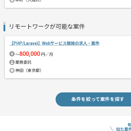
本町（大阪府）
作業開始日
2025/12/01
リモートワークが可能な案件
週5日常駐での作業を想定しております
エージェントからのコ
メント
これまでのご経験を活かしたい方におす
【PHP/Laravel】Webサービス開発の求人・案件
ぜひ一度、ご商談で雰囲気等掴んでいた
800,000
〜
円／月
業務委託
神田（東京都）
条件を絞って案件を探す
似た案