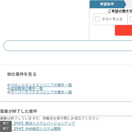
希望条件
ご希望の働き
フリーランス
他の案件を見る
フロントエンドエンジニアの案件一覧
追加開発の案件一覧
サーバーサイドエンジニアの案件一覧
募集が終了した案件
募集は終了していますが、参画先を探す際にお役立てください
【PHP】既存システムバージョンアップ
終了
【PHP】Web検診システム開発
終了