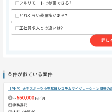
フルリモートで参画できる?
・下記を用いた開発経験
-React
どれくらい裁量権がある?
-Vue.js
-Laravel
・実務経験5年以上
正社員求人との違いは?
スキルに不安がある方へ
詳し
上記に似た経験やスキルをお持ちであれば申
精算条件
有
精算・お支払い
精算基準時間
140時間〜180時間
条件が似ている案件
支払いサイト
15日
【PHP】大手スポーツ小売基幹システムマイグレーション開発の
650,000
〜
円／月
商談回数
1回
その他募集要項
業務委託
募集人数
1人