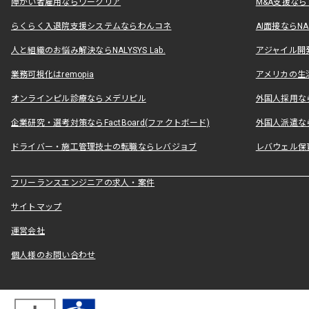
障がい者雇用ならワークリア
M&A支援な
らくらく入退院支援システムならわんコネ
AI面接ならNAL
人と組織のお悩み解決ならNALYSYS Lab.
アジャイル開発なら
業務可視化はremopia
アメリカの生活
オンラインピル診療ならメデリピル
外国人採用ならLe
企業研究・選考対策ならFactBoard(ファクトボード)
外国人派遣なら
ドライバー・施工管理技士の転職ならレバジョブ
レバウェル保
フリーランスエンジニアの求人・案件
サイトマップ
運営会社
個人様のお問い合わせ