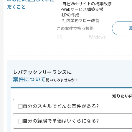
-自社Webサイトの構築改修
だくこと
-Webサービス構築支援
-LPの作成
-社内業務フロー改善
この案件で扱う技術
OS
Windows
フレームワーク
Laravel , Vue.js
この案件のポイント
業務内容
追加開発
レバテックフリーランスに
担当領域/システ
Webサイト
ム
案件について
聞いてみませんか？
特徴
長期プロジェクト
知りたい
自分のスキルでどんな案件がある?
求めるスキル
スキル
・PHPを用いた開発経験
自分の経験で単価はいくらになる?
・JavaScript（jQuery）を用いた開発経
歓迎スキル