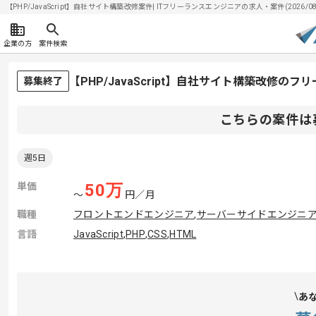
【PHP/JavaScript】自社サイト構築改修案件| ITフリーランスエンジニアの求人・案件(2026/08
企業の方
案件検索
【PHP/JavaScript】自社サイト構築改修の
募集終了
こちらの案件は
週5日
単価
50
万
〜
円／月
職種
フロントエンドエンジニア
,
サーバーサイドエンジニ
言語
JavaScript
,
PHP
,
CSS
,
HTML
あ