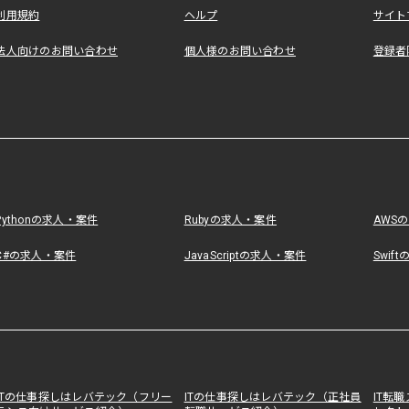
利用規約
ヘルプ
サイト
法人向けのお問い合わせ
個人様のお問い合わせ
登録者
Pythonの求人・案件
Rubyの求人・案件
AWS
C#の求人・案件
JavaScriptの求人・案件
Swif
ITの仕事探しはレバテック（フリー
ITの仕事探しはレバテック（正社員
IT転