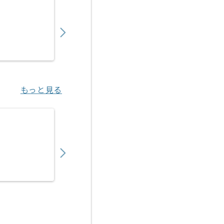
【ネットワーク】インフラ運用保守の求人・
750,000
〜
円／月
業務委託
八王子（東京都）
もっと見る
【ネットワーク】不動産業界向けFortiSASE
950,000
〜
円／月
業務委託
大手町（東京都）