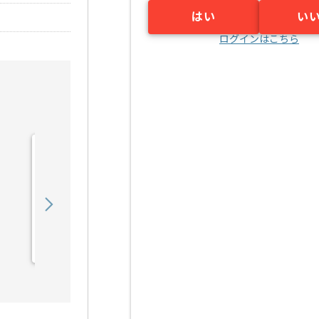
はい
い
ログインはこちら
【ネットワーク】インフラ
運用保守の求人・案件
750,000
〜
円／月
業務委託
八王子（東京都）