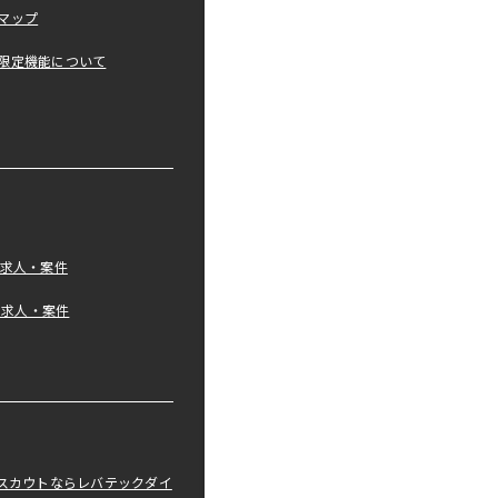
マップ
限定機能について
の求人・案件
tの求人・案件
職スカウトならレバテックダイ