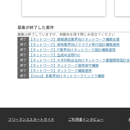
募集が終了した案件
募集は終了していますが、参画先を探す際にお役立てください
【ネットワーク】情報通信業界向けネットワーク構築支援
終了
【ネットワーク】保険業界向けクラウド移行設計構築運用
終了
【ネットワーク】IT業界向けネットワーク設計構築運用
終了
【ネットワーク】生成AI活用PoC
終了
【ネットワーク】大手印刷会社向けネットワーク基盤開発設計支
終了
【ネットワーク】ネットワーク運用保守構築
終了
【ネットワーク】ネットワーク構築運用
終了
【Cisco】多業界向けネットワークインフラ構築
終了
フリーランススタートガイド
ご利用者インタビュー