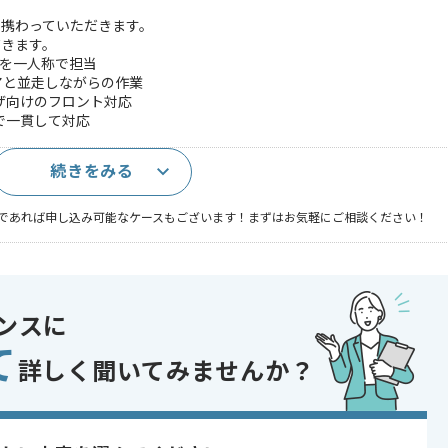
携わっていただきます。
だきます。
を一人称で担当
ニアと並走しながらの作業
ザ向けのフロント対応
で一貫して対応
続きをみる
験(3年以上)
であれば申し込み可能なケースもございます！まずはお気軽にご相談ください！
 , 30代活躍中 , 40代活躍中 , 長期プロジェクト , 急募 , BtoB向け , 新
ンスに
て
詳しく聞いてみませんか？
ます。