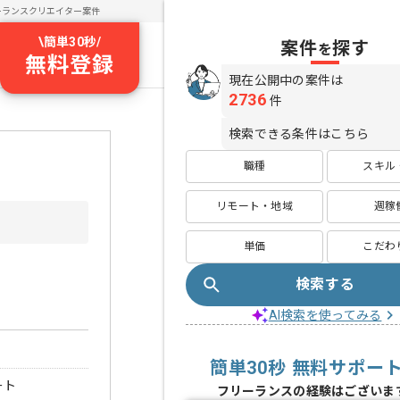
ーランスクリエイター案件
\
簡単30秒
/
案件
探す
を
無料登録
現在公開中の案件は
2736
件
検索できる条件はこちら
職種
スキル
リモート・地域
週稼
単価
こだわ
検索する
AI検索を使ってみる
簡単30秒 無料サポー
ート
フリーランスの経験はございま