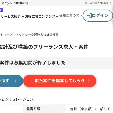
2026/08/08更新)
IT・Web求人/転職
フリ
！
ログイン
採用企業の方へ
サービス紹介
お役立ちコンテンツ
ットワーク】ネットワーク設計及び構築案件
設計及び構築のフリーランス求人・案件
案件は募集期間が終了しました
を探す
似た案件を提案してもらう
収支シミュレーション
）
最寄り駅
宝町（東京都）/一部リモ