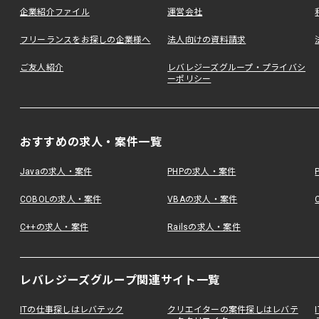
企業紹介ファイル
運営会社
フリーランスをお探しの企業様へ
法人向けの資料請求
ご友人紹介
レバレジーズグループ・プライバシ
ーポリシー
おすすめの求人・案件一覧
Javaの求人・案件
PHPの求人・案件
COBOLの求人・案件
VBAの求人・案件
C++の求人・案件
Railsの求人・案件
レバレジーズグループ関連サイト一覧
ITの仕事探しはレバテック
クリエイターの案件探しはレバテ