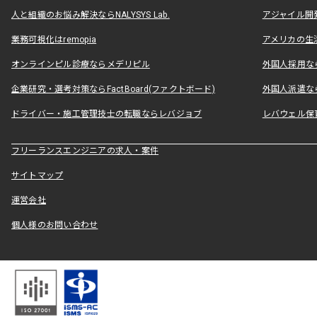
人と組織のお悩み解決ならNALYSYS Lab.
アジャイル開発なら
業務可視化はremopia
アメリカの生活
オンラインピル診療ならメデリピル
外国人採用ならLe
企業研究・選考対策ならFactBoard(ファクトボード)
外国人派遣なら
ドライバー・施工管理技士の転職ならレバジョブ
レバウェル保
フリーランスエンジニアの求人・案件
サイトマップ
運営会社
個人様のお問い合わせ