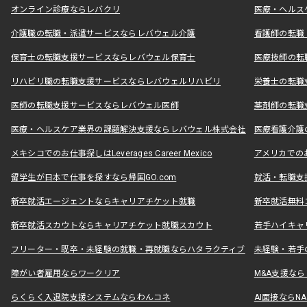
オンライン診療ならレバクリ
医療・ヘルス
介護職の転職・派遣サービスならレバウェル介護
看護師の転職
保育士の転職支援サービスならレバウェル保育士
医療技師の転
リハビリ職の転職支援サービスならレバウェルリハビリ
栄養士の転職
医師の転職支援サービスならレバウェル医師
薬剤師の転職
医療・ヘルスケア業界の課題解決支援ならレバウェル株式会社
医療看護介護の
メキシコでのお仕事探しはLeverages Career Mexico
アメリカでのお仕事
留学生が日本で仕事を探すなら帰国GO.com
就活・転職支
新卒就活エージェントならキャリアチケット就職
新卒就活無料
新卒就活スカウトならキャリアチケット就職スカウト
若手ハイキャ
フリーター・既卒・未経験の就職・再就職ならハタラクティブ
未経験・若手
障がい者雇用ならワークリア
M&A支援な
らくらく入退院支援システムならわんコネ
AI面接ならNAL