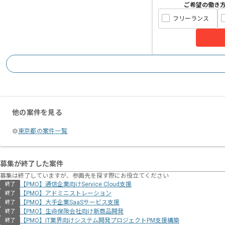
ご希望の働き
フリーランス
他の案件を見る
東京都の案件一覧
募集が終了した案件
募集は終了していますが、参画先を探す際にお役立てください
【PMO】通信企業向けService Cloud支援
終了
【PMO】アドミニストレーション
終了
【PMO】大手企業SaaSサービス支援
終了
【PMO】生命保険会社向け新商品開発
終了
【PMO】IT業界向けシステム開発プロジェクトPM支援構築
終了