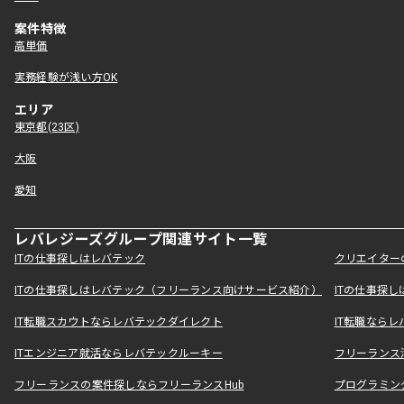
案件特徴
高単価
実務経験が浅い方OK
エリア
東京都(23区)
大阪
愛知
レバレジーズグループ関連サイト一覧
ITの仕事探しはレバテック
クリエイター
ITの仕事探しはレバテック（フリーランス向けサービス紹介）
ITの仕事探
IT転職スカウトならレバテックダイレクト
IT転職なら
ITエンジニア就活ならレバテックルーキー
フリーランス
フリーランスの案件探しならフリーランスHub
プログラミン