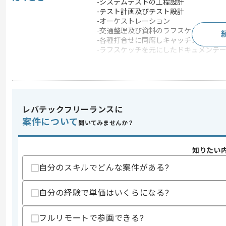
-システムテストの工程設計
-テスト計画及びテスト設計
-オーケストレーション
-交通整理及び資料のラフスケッチ作成
-各種打合せに同席しキャッチアップ
-ラフスケッチを元にしたドキュメンテ
この案件のポイント
特徴
20代活躍中 , 30代活躍中
レバテックフリーランスに
求めるスキル
案件について
聞いてみませんか？
スキル
・事務サポート業務の経験
・進捗管理の更新や各種データ入力経験
・関係各所との簡易的な連携・調整経験
知りたい
・ツール運用（Backlog、Jira、Exc
自分のスキルでどんな案件がある?
歓迎スキル
・ 結合テスト、システムテストのテス
自分の経験で単価はいくらになる?
・PM、PMO、PLの経験
・マネジメント、上流工程経験
フルリモートで参画できる?
・開発経験(4年以上)