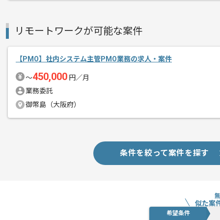
リモートワークが可能な案件
【PMO】社内システム主管PMO業務の求人・案件
450,000
〜
円／月
業務委託
御幣島（大阪府）
条件を絞って案件を探す
似た案
希望条件