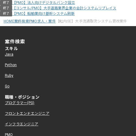
【PMO】法人向けデジタルバンク設立
終了
【コンサル/PMO】大手道路業界企業の会計システムリプレイス
終了
【PMO】船舶業向け基幹システム刷新
終了
HOME
案件検索
PMO求人・案件
【社内SE】大手流通取次システム更改案件
案件検索
スキル
Java
Python
Ruby
Go
職種・ポジション
プログラマー(PG)
フロントエンドエンジニア
インフラエンジニア
PMO