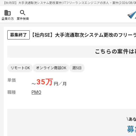
【社内SE】大手流通取次システム更改案件| ITフリーランスエンジニアの求人・案件(2026/08/0
企業の方
案件検索
【社内SE】大手流通取次システム更改のフリー
募集終了
こちらの案件は
リモートOK
オンライン商談OK
週5日
単価
35
万
〜
円／月
職種
PMO
あ
募