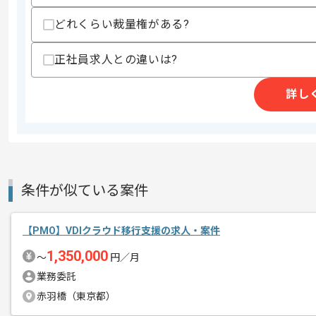
スキルに不安がある方へ
どれくらい裁量権がある?
上記に似た経験やスキルをお持ちであれば申
正社員求人との違いは?
商談回数
2回
詳し
その他募集要項
募集人数
1人
作業開始日
2025/11/05
条件が似ている案件
システム、ソフトウェア開発事業を展開
エージェントからのコ
今回は大手流通取次システム更改案件に
メント
【PMO】VDIクラウド移行支援の求人・案件
PMOとしての実務経験を活かしたい方
1,350,000
〜
円／月
業務委託
基本的には一部リモートでの作業を見込
赤羽橋（東京都）