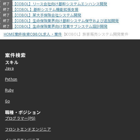
【COBOL】リース会社向け基幹システムエンハンス開発
終了
【COBOL 】基幹システム機能拡張支援
終了
【COBOL】某大手保険会社システム開発
終了
【COBOL】生命保険業界向け基幹システム保守および追加開発
終了
【COBOL】生命保険業界向け営業サブシステム設計開発
終了
HOME
案件検索
COBOL求人・案件
【COBOL】旅客販売システム開発案件
案件検索
スキル
Java
Python
Ruby
Go
職種・ポジション
プログラマー(PG)
フロントエンドエンジニア