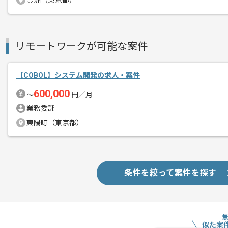
豊洲（東京都）
リモートワークが可能な案件
【COBOL】システム開発の求人・案件
600,000
〜
円／月
業務委託
東陽町（東京都）
条件を絞って案件を探す
似た案