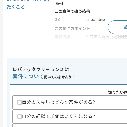
-設計
だくこと
この案件で扱う技術
OS
Linux , Unix
この案件のポイント
業務内容
システム開発 , 受託開
特徴
20代活躍中 , 30代活躍
求めるスキル
レバテックフリーランスに
スキル
・COBOLを用いたプログラミング経験
案件について
聞いてみませんか？
歓迎スキル
・UNIX、Linuxプラットフォームを用
知りたい
自分のスキルでどんな案件がある?
スキルに不安がある方へ
上記に似た経験やスキルをお持ちであれば申
自分の経験で単価はいくらになる?