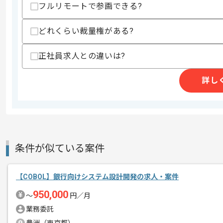
フルリモートで参画できる?
商談回数
1回
その他募集要項
募集人数
1人
どれくらい裁量権がある?
作業開始日
2025/12/01
正社員求人との違いは?
詳し
ネットワークインテグレーション事業、
エージェントからのコ
を展開している企業でございます。
メント
今回は旅客販売システム開発案件に携わ
COBOLを用いた開発経験を活かしたい
条件が似ている案件
基本的には常駐での作業を見込んでおり
【COBOL】銀行向けシステム設計開発の求人・案件
チームでの開発が得意な方にマッチしま
950,000
〜
円／月
業務委託