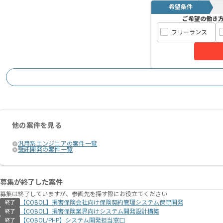
希望条件
ご希望の働き
フリーランス
他の案件を見る
汎用系エンジニアの案件一覧
受託開発の案件一覧
募集が終了した案件
募集は終了していますが、参画先を探す際にお役立てください
【COBOL】損害保険会社向け保険契約管理システム保守開発
終了
【COBOL】損害保険業界向けシステム開発設計構築
終了
【COBOL/PHP】システム開発担当窓口
終了