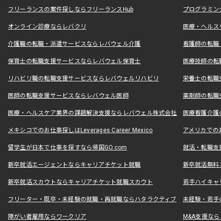
フリーランスの案件探しならフリーランスHub
プログラミン
オンライン診療ならレバクリ
医療・ヘルス
介護職の転職・派遣サービスならレバウェル介護
看護師の転職
保育士の転職支援サービスならレバウェル保育士
医療技師の転
リハビリ職の転職支援サービスならレバウェルリハビリ
栄養士の転職
医師の転職支援サービスならレバウェル医師
薬剤師の転職
医療・ヘルスケア業界の課題解決支援ならレバウェル株式会社
医療看護介護の
メキシコでのお仕事探しはLeverages Career Mexico
アメリカでのお仕事
留学生が日本で仕事を探すなら帰国GO.com
就活・転職支
新卒就活エージェントならキャリアチケット就職
新卒就活無料
新卒就活スカウトならキャリアチケット就職スカウト
若手ハイキャ
フリーター・既卒・未経験の就職・再就職ならハタラクティブ
未経験・若手
障がい者雇用ならワークリア
M&A支援な