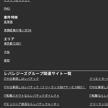
インフラエンジニア
PMO
案件特徴
高単価
実務経験が浅い方OK
エリア
東京都(23区)
大阪
愛知
レバレジーズグループ関連サイト一覧
ITの仕事探しはレバテック
クリエイター
ITの仕事探しはレバテック（フリーランス向けサービス紹介）
ITの仕事探
IT転職スカウトならレバテックダイレクト
IT転職なら
ITエンジニア就活ならレバテックルーキー
フリーランス