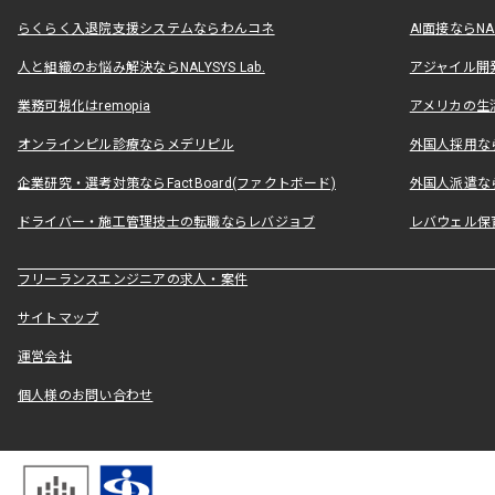
らくらく入退院支援システムならわんコネ
AI面接ならNAL
人と組織のお悩み解決ならNALYSYS Lab.
アジャイル開発なら
業務可視化はremopia
アメリカの生活
オンラインピル診療ならメデリピル
外国人採用ならLe
企業研究・選考対策ならFactBoard(ファクトボード)
外国人派遣なら
ドライバー・施工管理技士の転職ならレバジョブ
レバウェル保
フリーランスエンジニアの求人・案件
サイトマップ
運営会社
個人様のお問い合わせ