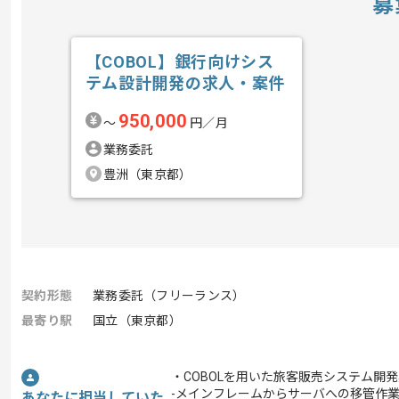
募
【COBOL】銀行向けシス
テム設計開発の求人・案件
950,000
〜
円／月
業務委託
豊洲（東京都）
契約形態
業務委託（フリーランス）
最寄り駅
国立（東京都）
・COBOLを用いた旅客販売システム開
-メインフレームからサーバへの移管作
あなたに担当していた