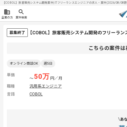
【COBOL】旅客販売システム開発案件| ITフリーランスエンジニアの求人・案件(2026/08/08更
企業の方
案件検索
【COBOL】旅客販売システム開発のフリーラン
募集終了
こちらの案件は
オンライン商談OK
週5日
単価
50
万
〜
円／月
職種
汎用系エンジニア
言語
COBOL
あ