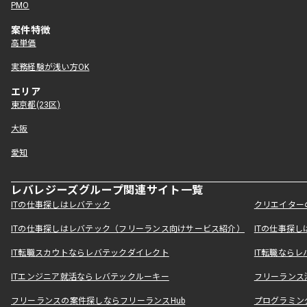
PMO
案件特徴
高単価
実務経験が浅い方OK
エリア
東京都(23区)
大阪
愛知
レバレジーズグループ関連サイト一覧
ITの仕事探しはレバテック
クリエイター
ITの仕事探しはレバテック（フリーランス向けサービス紹介）
ITの仕事探
IT転職スカウトならレバテックダイレクト
IT転職なら
ITエンジニア就活ならレバテックルーキー
フリーランス
フリーランスの案件探しならフリーランスHub
プログラミン