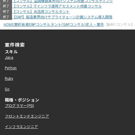
【コンサル】空調機器業界向けシステム改善コンサルティング
終了
【コンサル】ITインフラ運用アセスメント改善コンサル
終了
【コンサル】AI活用コンサルタント
終了
【SAP】製造業界向けサプライチェーン計画システム導入開発
終了
HOME
案件検索
ERPコンサルタント(SAPコンサル)求人・案件
【SAP/コンサル
案件検索
スキル
Java
Python
Ruby
Go
職種・ポジション
プログラマー(PG)
フロントエンドエンジニア
インフラエンジニア