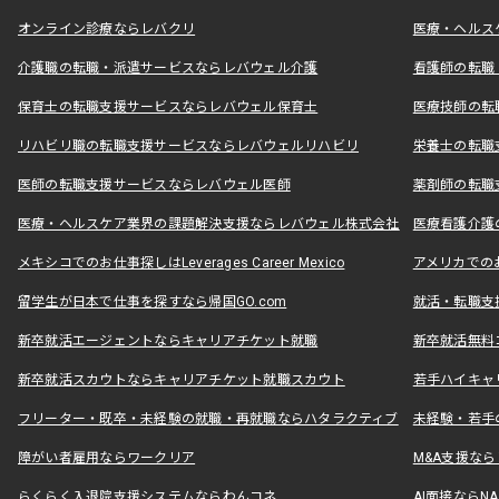
オンライン診療ならレバクリ
医療・ヘルス
介護職の転職・派遣サービスならレバウェル介護
看護師の転職
保育士の転職支援サービスならレバウェル保育士
医療技師の転
リハビリ職の転職支援サービスならレバウェルリハビリ
栄養士の転職
医師の転職支援サービスならレバウェル医師
薬剤師の転職
医療・ヘルスケア業界の課題解決支援ならレバウェル株式会社
医療看護介護の
メキシコでのお仕事探しはLeverages Career Mexico
アメリカでのお仕事
留学生が日本で仕事を探すなら帰国GO.com
就活・転職支
新卒就活エージェントならキャリアチケット就職
新卒就活無料
新卒就活スカウトならキャリアチケット就職スカウト
若手ハイキャ
フリーター・既卒・未経験の就職・再就職ならハタラクティブ
未経験・若手
障がい者雇用ならワークリア
M&A支援な
らくらく入退院支援システムならわんコネ
AI面接ならNAL