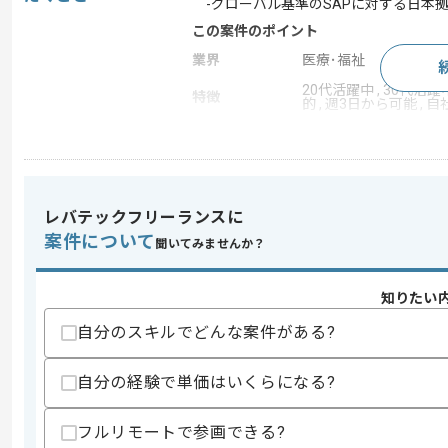
-グローバル基準のSAPに対する日本
この案件のポイント
業界
医療･福祉
20代活躍中 , 30代活躍
特徴
的 , 週3日から可能 ,
求めるスキル
スキル
・SAPコンサル経験
レバテックフリーランスに
・ビジネス要件定義経験
案件について
聞いてみませんか？
・SAPのカスタマイズや改修の主導経験
・SAPFIとMMの開発経験
・英語を用いた実務経験
知りたい
・SAP内のデータを分析/課題特定した
自分のスキルでどんな案件がある?
スキルに不安がある方へ
上記に似た経験やスキルをお持ちであれば申
自分の経験で単価はいくらになる?
フルリモートで参画できる?