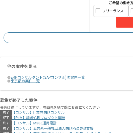
ご希望の働き
フリーランス
他の案件を見る
ERPコンサルタント(SAPコンサル)の案件一覧
東京都の案件一覧
募集が終了した案件
募集は終了していますが、参画先を探す際にお役立てください
【コンサル】IT業界向けコンサル
終了
【PdM】請求処理プロダクト開発
終了
【コンサル】M365運用設計
終了
【コンサル】公共系一般社団法人向けPBX更改支援
終了