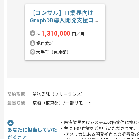
【コンサル】IT業界向け
GraphDB導入開発支援コン
サルテ...の求人・案件
1,310,000
〜
円／月
業務委託
大手町（東京都）
契約形態
業務委託（フリーランス）
最寄り駅
京橋（東京都）/一部リモート
・医療業界向けシステム改修案件に携わ
・主に下記作業をご担当いただきます。
あなたに担当していた
-アメリカにある開発拠点との折衝及び
だくこと