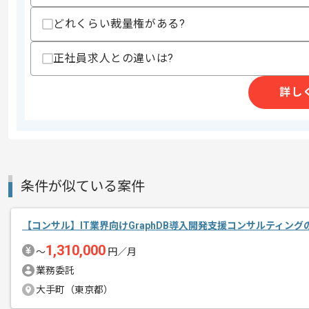
商談回数
1回
その他募集要項
どれくらい裁量権がある?
募集人数
1人
作業開始日
2026/01/05
正社員求人との違いは?
詳し
医療機器の開発、製造、販売事業等を展
エージェントからのコ
今回は医療業界向けシステム改修案件に
メント
SAPコンサルタントとしての実務経験
条件が似ている案件
基本的にはフルリモートでの作業を見込
【コンサル】IT業界向けGraphDB導入開発支援コンサルティン
1,310,000
〜
円／月
業務委託
大手町（東京都）