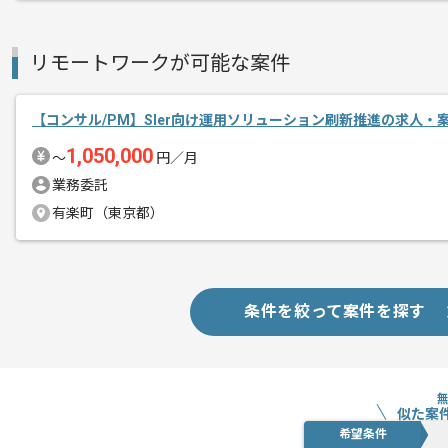
リモートワークが可能な案件
【コンサル/PM】SIer向け運用ソリューション刷新推進の求人・
1,050,000
〜
円／月
業務委託
有楽町（東京都）
条件を絞って案件を探す
似た案
希望条件