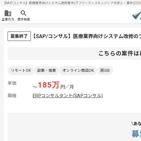
【SAP/コンサル】医療業界向けシステム改修案件| ITフリーランスエンジニアの求人・案件(2026/
企業の方
案件検索
【SAP/コンサル】医療業界向けシステム改修
募集終了
こちらの案件は
リモートOK
副業・複業
オンライン商談OK
週3日
単価
185
万
〜
円／月
職種
ERPコンサルタント(SAPコンサル)
あ
募