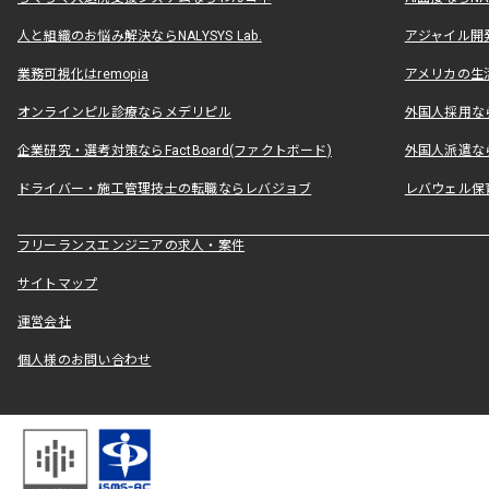
人と組織のお悩み解決ならNALYSYS Lab.
アジャイル開発なら
業務可視化はremopia
アメリカの生活
オンラインピル診療ならメデリピル
外国人採用ならLe
企業研究・選考対策ならFactBoard(ファクトボード)
外国人派遣なら
ドライバー・施工管理技士の転職ならレバジョブ
レバウェル保
フリーランスエンジニアの求人・案件
サイトマップ
運営会社
個人様のお問い合わせ