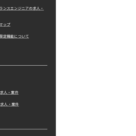
ランスエンジニアの求人・
マップ
限定機能について
の求人・案件
tの求人・案件