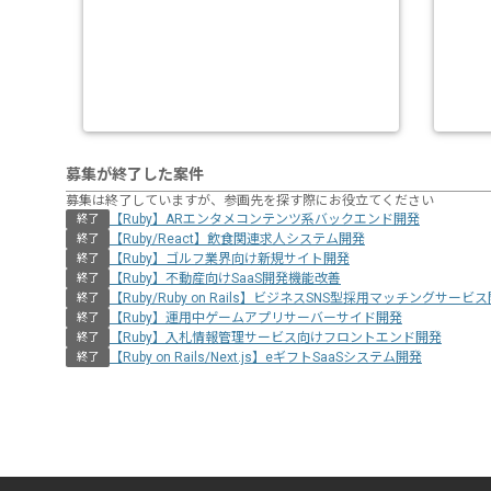
募集が終了した案件
募集は終了していますが、参画先を探す際にお役立てください
【Ruby】ARエンタメコンテンツ系バックエンド開発
終了
【Ruby/React】飲食関連求人システム開発
終了
【Ruby】ゴルフ業界向け新規サイト開発
終了
【Ruby】不動産向けSaaS開発機能改善
終了
【Ruby/Ruby on Rails】ビジネスSNS型採用マッチングサービ
終了
【Ruby】運用中ゲームアプリサーバーサイド開発
終了
【Ruby】入札情報管理サービス向けフロントエンド開発
終了
【Ruby on Rails/Next.js】eギフトSaaSシステム開発
終了