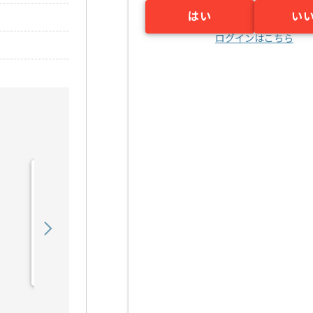
はい
い
ログインはこちら
【PHP】医療法人向け
SaaS開発の求人・案件
750,000
〜
円／月
業務委託
東京（東京都）