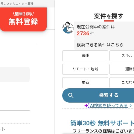
ーランスクリエイター案件
\
簡単30秒
/
案件
探す
を
無料登録
現在公開中の案件は
2736
件
検索できる条件はこちら
職種
スキル
リモート・地域
週稼
単価
こだわ
検索する
AI検索を使ってみる
簡単30秒 無料サポー
ート
フリーランスの経験はございま