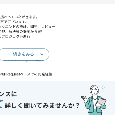
携わっていただきます。
予定でございます。
したバックエンドの設計、開発、レビュー
発見、解決策の提案から実行
たプロジェクト進行
続きをみる
経験(5年以上)
バックエンド開発経験(3年以上)
験
Pull Requestベースでの開発経験
取引システム開発経験
験
ムの設計、開発、運用経験
ンスに
ティカルなシステムの設計、開発、運用経験
て
ージャーやリードエンジニアの経験(規模問わず)
詳しく聞いてみませんか？
ックチェーン業界を経験したい意欲