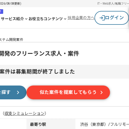
6/08/08更新)
IT・Web求人/転職
フリ
！
ログイン
採用企業の方へ
サービス紹介
お役立ちコンテンツ
システム開発案件
ム開発のフリーランス求人・案件
案件は募集期間が終了しました
を探す
似た案件を提案してもらう
月
（
収支シミュレーション
）
最寄り駅
渋谷（東京都）/フルリモ