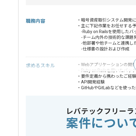
・暗号資産取引システム開発に
職務内容
・主に下記作業をお任せする
-Ruby on Railsを使用
-チーム内外の技術的な課題
-他部署や他チームと連携し
-仕様書の設計および作成
・Webアプリケーションの開発
求めるスキル
・Ruby on Railsを用いた
・要件定義から携わったご経
・API開発経験
・GitHubやGitLabなどを使った
・FXや暗号資産の
・fintech業界の経
・高負荷なシステ
レバテックフリーラ
・ミッションクリ
歓迎スキル
案件につい
・プロジェクトマネ
・暗号資産やブロ
・HRTの原則知見