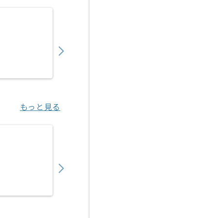
【PHP】医療法人向けSaaS開発の求人・案件
750,000
〜
円／月
業務委託
東京（東京都）
もっと見る
【Ruby】物流マッチングサービス開発の求人
950,000
〜
円／月
業務委託
八丁堀（東京都）