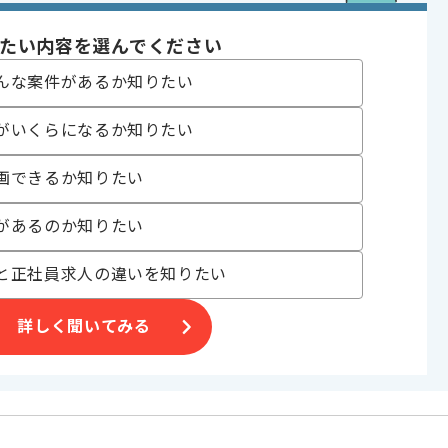
や関心
であれば申し込み可能なケースもございます！まずはお気軽にご相談ください！
たい内容を選んでください
んな案件があるか知りたい
ySQL
がいくらになるか知りたい
Hub , Docker , JIRA , Trello
画できるか知りたい
, 追加開発 , アプリ開発
があるのか知りたい
ォンアプリ , クラウドサービス
り , 高トラフィック , 長期プロジェクト , 新技術に積極的
と正社員求人の違いを知りたい
詳しく聞いてみる
〜180時間