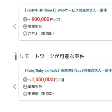
担当者より
現在流行りのNFT、暗号資産業界に興味がある方に
【Rudy/PHP/React】Webサービス開発の求人・案件
マッチした案件となっております。
900,000
〜
円／月
暗号資産、ブロックチェーンを中心にサービスを展開
業務委託
現在はブロックチェーンを基盤とした「Web3.0」や
「メタバース」におけるデジタル経済圏創造にも挑戦
六本木（東京都）
デジタル経済圏の想像を目指し、
エンジニア組織の強化を測っております。
リモートワークが可能な案件
【Ruby/Ruby on Rails】経理向けSaaS開発の求人・案件
1,350,000
〜
円／月
業務委託
東銀座（東京都）