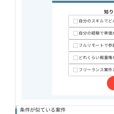
・暗号資産の興味
※上記に似た経験やスキルをお持ち
知り
フレームワーク
Rails
この案件で扱う技術
自分のスキルでど
DB
Redis , M
自分の経験で単価
クラウド
AWS
開発ツール
Chef , Git
フルリモートで参
業務内容
新規開発 
この案件のポイント
どれくらい裁量権
担当領域/システム
スマートフ
特徴
参画実績あ
フリーランス案件
精算条件
有
精算・お支払い
精算基準時間
140時間
支払いサイト
15日
条件が似ている案件