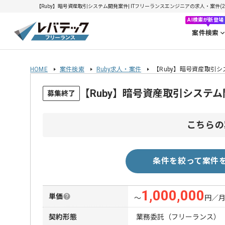
【Ruby】暗号資産取引システム開発案件| ITフリーランスエンジニアの求人・案件(202
AI検索が新登場
案件検索
HOME
案件検索
Ruby求人・案件
【Ruby】暗号資産取引
【Ruby】暗号資産取引システ
募集終了
こちらの
条件を絞って案件
1,000,000
単価
〜
円／
契約形態
業務委託（フリーランス）