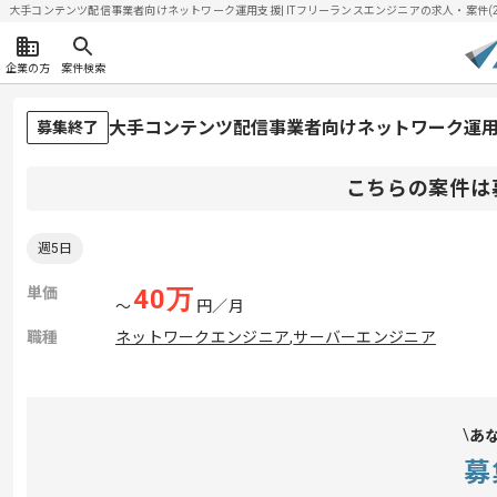
大手コンテンツ配信事業者向けネットワーク運用支援| ITフリーランスエンジニアの求人・案件(2026
企業の方
案件検索
大手コンテンツ配信事業者向けネットワーク運
募集終了
こちらの案件は
週5日
単価
40
万
〜
円／月
職種
ネットワークエンジニア
,
サーバーエンジニア
あ
募