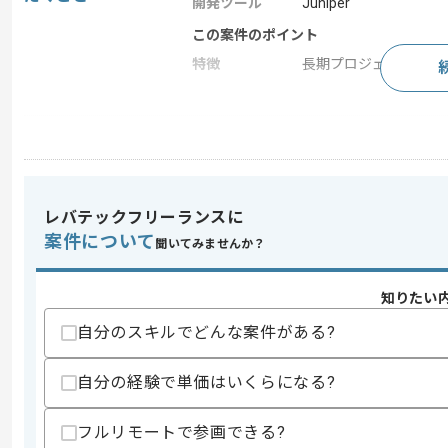
開発ツール
Juniper
この案件のポイント
特徴
長期プロジェクト
求めるスキル
スキル
・CCNAレベルのネットワークの知見
・1年以上のネットワーク運用経験
レバテックフリーランスに
歓迎スキル
案件について
聞いてみませんか？
・Juniper機器の取り扱い経験
・BtoCビジネスモデルの経験
知りたい
スキルに不安がある方へ
上記に似た経験やスキルをお持ちであれば申
自分のスキルでどんな案件がある?
自分の経験で単価はいくらになる?
精算条件
有
フルリモートで参画できる?
精算・お支払い
精算基準時間
140時間〜180時間