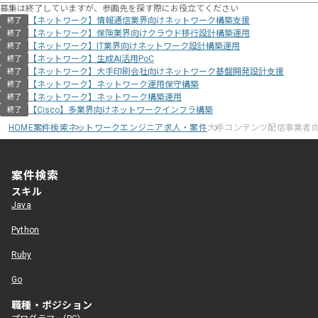
募集は終了していますが、参画先を探す際にお役立てください
【ネットワーク】情報通信業界向けネットワーク構築支援
終了
【ネットワーク】保険業界向けクラウド移行設計構築運用
終了
【ネットワーク】IT業界向けネットワーク設計構築運用
終了
【ネットワーク】生成AI活用PoC
終了
【ネットワーク】大手印刷会社向けネットワーク基盤開発設計支援
終了
【ネットワーク】ネットワーク運用保守構築
終了
【ネットワーク】ネットワーク構築運用
終了
【Cisco】多業界向けネットワークインフラ構築
終了
HOME
案件検索
ネットワークエンジニア求人・案件
大手コンテンツ配信事業者
案件検索
スキル
Java
Python
Ruby
Go
職種・ポジション