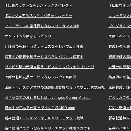
IT転職スカウトならレバテックダイレクト
IT転職なら
ITエンジニア就活ならレバテックルーキー
フリーランス
フリーランスの案件探しならフリーランスHub
プログラミン
オンライン診療ならレバクリ
医療・ヘルス
介護職の転職・派遣サービスならレバウェル介護
看護師の転職
保育士の転職支援サービスならレバウェル保育士
医療技師の転
リハビリ職の転職支援サービスならレバウェルリハビリ
栄養士の転職
医師の転職支援サービスならレバウェル医師
薬剤師の転職
医療・ヘルスケア業界の課題解決支援ならレバウェル株式会社
医療看護介護の
メキシコでのお仕事探しはLeverages Career Mexico
アメリカでのお仕事
留学生が日本で仕事を探すなら帰国GO.com
就活・転職支
新卒就活エージェントならキャリアチケット就職
新卒就活無料
新卒就活スカウトならキャリアチケット就職スカウト
若手ハイキャ