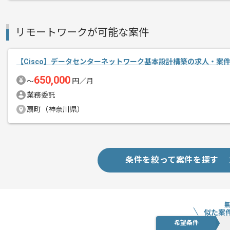
リモートワークが可能な案件
【Cisco】データセンターネットワーク基本設計構築の求人・案
650,000
〜
円／月
業務委託
扇町（神奈川県）
条件を絞って案件を探す
似た案
希望条件