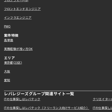
プログラマー(PG)
フロントエンドエンジニア
インフラエンジニア
PMO
案件特徴
高単価
実務経験が浅い方OK
エリア
東京都(23区)
大阪
愛知
レバレジーズグループ関連サイト一覧
ITの仕事探しはレバテック
クリエイター
ITの仕事探しはレバテック（フリーランス向けサービス紹介）
ITの仕事探