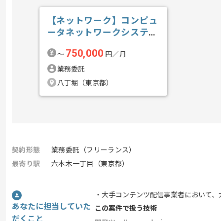
【ネットワーク】コンピュ
ータネットワークシステム
構築導入保守...の求人・案
750,000
〜
円／月
件
業務委託
八丁堀（東京都）
契約形態
業務委託（フリーランス）
最寄り駅
六本木一丁目（東京都）
・大手コンテンツ配信事業者において、
あなたに担当していた
この案件で扱う技術
だくこと