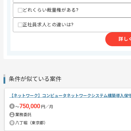
支払いサイト
15日
どれくらい裁量権がある?
正社員求人との違いは?
商談回数
2回
その他募集要項
詳し
募集人数
1人
作業開始日
2018/12/01
レバテック実績有りの企業でございます
条件が似ている案件
エージェントからのコ
メント
CCNAレベルのネットワークの知見があ
【ネットワーク】コンピュータネットワークシステム構築導入保
750,000
〜
円／月
業務委託
八丁堀（東京都）