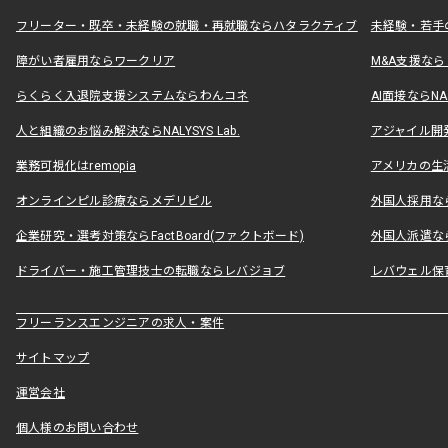
フリーター・既卒・未経験の就職・再就職ならハタラクティブ
未経験・若手
障がい者雇用ならワークリア
M&A支援な
らくらく入退院支援システムならわんコネ
AI面接ならNAL
人と組織のお悩み解決ならNALYSYS Lab.
アジャイル開発なら
業務可視化はremopia
アメリカの生活
オンラインピル診療ならメデリピル
外国人採用ならLe
企業研究・選考対策ならFactBoard(ファクトボード)
外国人派遣なら
ドライバー・施工管理技士の転職ならレバジョブ
レバウェル保
フリーランスエンジニアの求人・案件
サイトマップ
運営会社
個人様のお問い合わせ