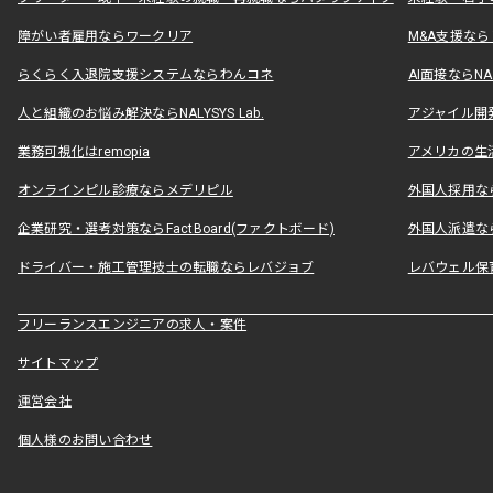
障がい者雇用ならワークリア
M&A支援な
らくらく入退院支援システムならわんコネ
AI面接ならNAL
人と組織のお悩み解決ならNALYSYS Lab.
アジャイル開発なら
業務可視化はremopia
アメリカの生活
オンラインピル診療ならメデリピル
外国人採用ならLe
企業研究・選考対策ならFactBoard(ファクトボード)
外国人派遣なら
ドライバー・施工管理技士の転職ならレバジョブ
レバウェル保
フリーランスエンジニアの求人・案件
サイトマップ
運営会社
個人様のお問い合わせ