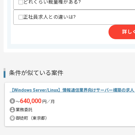
どれくらい裁量権がある?
上記に似た経験やスキルをお持ちであれば申
正社員求人との違いは?
精算条件
有
詳し
精算・お支払い
精算基準時間
140時間〜180時間
支払いサイト
15日
条件が似ている案件
商談回数
1回
その他募集要項
募集人数
1人
【Windows Server/Linux】情報通信業界向けサーバー構築の求
作業開始日
2018/12/06
640,000
〜
円／月
業務委託
レバテック実績有りの企業でございます
御徒町（東京都）
エージェントからのコ
メント
Office365の経験がある方にマッチしま