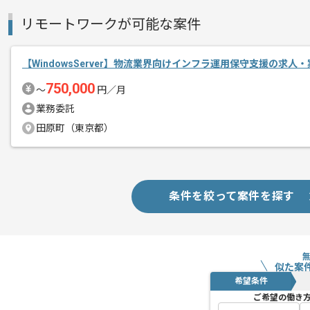
リモートワークが可能な案件
【WindowsServer】物流業界向けインフラ運用保守支援の求人
750,000
〜
円／月
業務委託
田原町（東京都）
条件を絞って案件を探す
似た案
希望条件
ご希望の働き