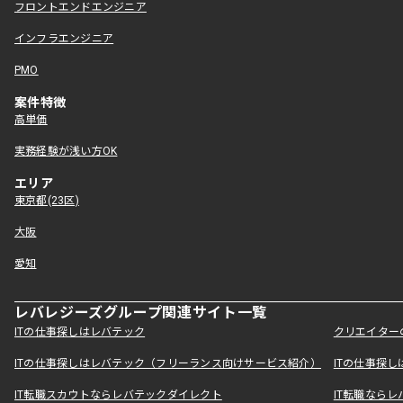
フロントエンドエンジニア
インフラエンジニア
PMO
案件特徴
高単価
実務経験が浅い方OK
エリア
東京都(23区)
大阪
愛知
レバレジーズグループ関連サイト一覧
ITの仕事探しはレバテック
クリエイター
ITの仕事探しはレバテック（フリーランス向けサービス紹介）
ITの仕事探
IT転職スカウトならレバテックダイレクト
IT転職なら