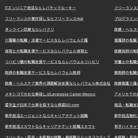
ITエンジニア就活ならレバテックルーキー
フリーランス
フリーランスの案件探しならフリーランスHub
プログラミン
オンライン診療ならレバクリ
医療・ヘルス
介護職の転職・派遣サービスならレバウェル介護
看護師の転職
保育士の転職支援サービスならレバウェル保育士
医療技師の転
リハビリ職の転職支援サービスならレバウェルリハビリ
栄養士の転職
医師の転職支援サービスならレバウェル医師
薬剤師の転職
医療・ヘルスケア業界の課題解決支援ならレバウェル株式会社
医療看護介護の
メキシコでのお仕事探しはLeverages Career Mexico
アメリカでのお仕事
留学生が日本で仕事を探すなら帰国GO.com
就活・転職支
新卒就活エージェントならキャリアチケット就職
新卒就活無料
新卒就活スカウトならキャリアチケット就職スカウト
若手ハイキャ
フリーター・既卒・未経験の就職・再就職ならハタラクティブ
未経験・若手