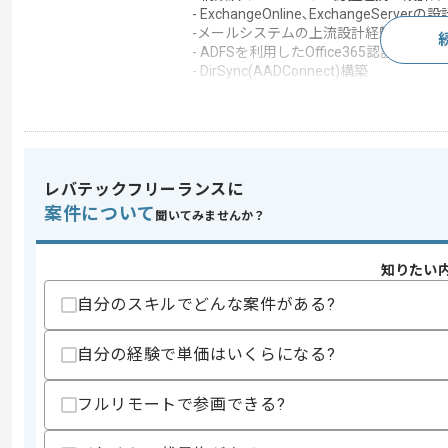
- ExchangeOnline､ExchangeServe
-メールシステムの上流設計経験
- ADFSを利用したOffice365認証連携
- DirSync(AADConnect)構築
この案件で扱う技術
OS
Windows , Windows Se
クラウド
Office 365
レバテックフリーランスに
この案件のポイント
案件について
聞いてみませんか？
特徴
長期プロジェクト
知りたい
求めるスキル
自分のスキルでどんな案件がある?
スキル
・Office365の経験
自分の経験で単価はいくらになる?
歓迎スキル
・ExchangeOnlineの経験
・ADFSの経験
フルリモートで参画できる?
スキルに不安がある方へ