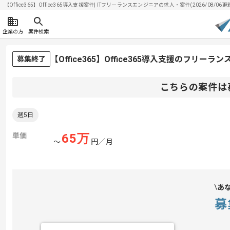
【Office365】Office365導入支援案件| ITフリーランスエンジニアの求人・案件(2026/08/06更
企業の方
案件検索
【Office365】Office365導入支援のフリーラ
募集終了
こちらの案件は
週5日
単価
65
万
〜
円／月
あ
募