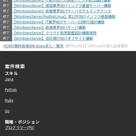
【WindowsServer】IT業界向け大規模テナント統合設計構築
終了
【WindowsServer】建設業界向けインフラ基盤サーバー構築
終了
【WindowsServer】医療業界向けサーバモデルメンテナンス
終了
【WindowsServer/RedhatLinux】官公庁向けインフラ基盤構築
終了
【WindowsServer】IT業界向けサーバーOS移行設計構築
終了
【WindowsServer】飲食業界向けサーバ構築
終了
【WindowsServer】クラウド仮想基盤設計構築運用
終了
【WindowsServer】信託銀行向けオフサイト構築
終了
HOME
案件検索
Windows求人・案件
【Office365】Office365導入支援案件
案件検索
スキル
Java
Python
Ruby
Go
職種・ポジション
プログラマー(PG)