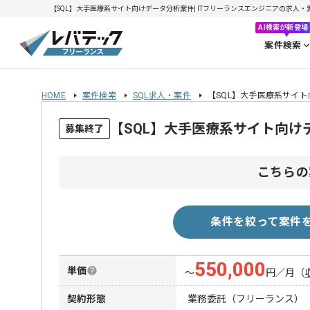
【SQL】大手医療系サイト向けデータ分析案件| ITフリーランスエンジニアの求人・案件(2
AI検索が新登場
案件検索
HOME
案件検索
SQL求人・案件
【SQL】大手医療系サイ
【SQL】大手医療系サイト向
募集終了
こちらの
条件を絞って案件
550,000
単価
〜
円／月
（
契約形態
業務委託（フリーランス）