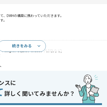
て、DWHの構築に携わっていただきます。
ます。
続きをみる
かる事)
tgre、SQLite、Oracle、PLSQLなど)
験
験
であれば申し込み可能なケースもございます！まずはお気軽にご相談ください！
ンスに
MySQL , Oracle
て
詳しく聞いてみませんか？