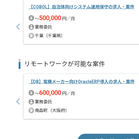
【COBOL】自治体向けシステム運用保守の求人・案件
500,000
〜
円／月
業務委託
千葉（千葉県）
リモートワークが可能な案件
【DB】電機メーカー向けOracleERP導入の求人・案件
600,000
〜
円／月
業務委託
南森町（大阪府）