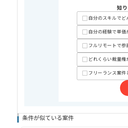
特徴
長期プロ
知り
精算条件
有
精算・お支払い
自分のスキルでど
精算基準時間
140時間
支払いサイト
15日
自分の経験で単価
フルリモートで参
担当者より
どれくらい裁量権
レバテック実績有りの企業です｡
ビックデータへの興味やデータ分析をやってみたい、
フリーランス案件
DB周りに強い方にマッチいたします。
条件が似ている案件