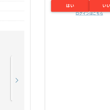
はい
い
ログインはこちら
【DB】IT業界向けWebシ
ステムデータ移行設計構築
の求人・案件
750,000
〜
円／月
業務委託
小川町（東京都）