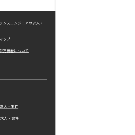
ランスエンジニアの求人・
マップ
限定機能について
の求人・案件
tの求人・案件