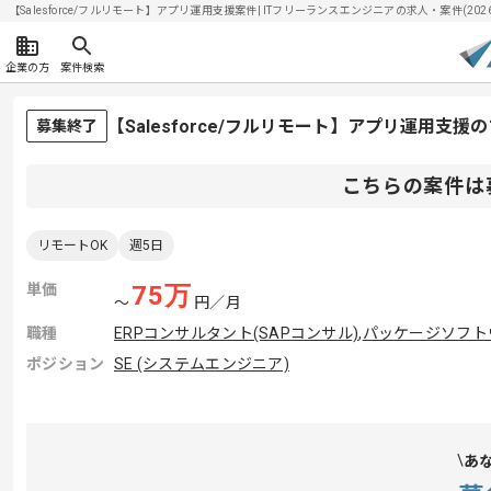
【Salesforce/フルリモート】アプリ運用支援案件| ITフリーランスエンジニアの求人・案件(2026/
企業の方
案件検索
【Salesforce/フルリモート】アプリ運用支
募集終了
こちらの案件は
リモートOK
週5日
単価
75
万
〜
円／月
職種
ERPコンサルタント(SAPコンサル)
,
パッケージソフト
ポジション
SE (システムエンジニア)
あ