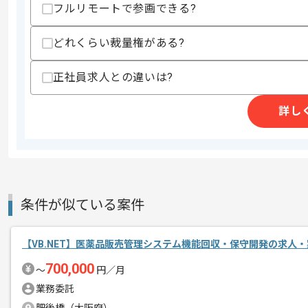
フルリモートで参画できる?
精算条件
有
精算・お支払い
どれくらい裁量権がある?
精算基準時間
140時間〜180時間
支払いサイト
15日
正社員求人との違いは?
詳し
商談回数
1回
その他募集要項
募集人数
1人
作業開始日
2025/08/01
条件が似ている案件
リモートワーク：初日はPC貸与や設定
エージェントからのコ
【VB.NET】医薬品販売管理システム機能回収・保守開発の求人・
メント
これまでのご経験を活かしたい方におす
700,000
〜
円／月
ぜひ一度、ご商談で雰囲気等掴んでいた
業務委託