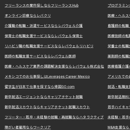
フリーランスの案件探しならフリーランスHub
プログラミン
オンライン診療ならレバクリ
医療・ヘルス
介護職の転職・派遣サービスならレバウェル介護
看護師の転職
保育士の転職支援サービスならレバウェル保育士
医療技師の転
リハビリ職の転職支援サービスならレバウェルリハビリ
栄養士の転職
医師の転職支援サービスならレバウェル医師
薬剤師の転職
医療・ヘルスケア業界の課題解決支援ならレバウェル株式会社
医療看護介護の
メキシコでのお仕事探しはLeverages Career Mexico
アメリカでのお仕事
留学生が日本で仕事を探すなら帰国GO.com
就活・転職支
新卒就活エージェントならキャリアチケット就職
新卒就活無料
新卒就活スカウトならキャリアチケット就職スカウト
若手ハイキャ
フリーター・既卒・未経験の就職・再就職ならハタラクティブ
未経験・若手
障がい者雇用ならワークリア
M&A支援な