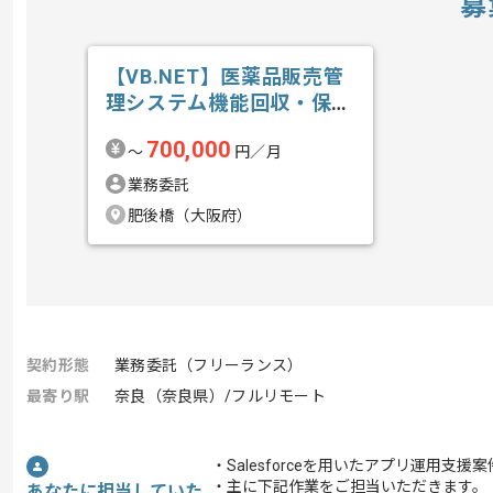
募
【VB.NET】医薬品販売管
理システム機能回収・保守
開発の求人・案件
700,000
〜
円／月
業務委託
肥後橋（大阪府）
契約形態
業務委託（フリーランス）
最寄り駅
奈良（奈良県）/フルリモート
・Salesforceを用いたアプリ運用支
・主に下記作業をご担当いただきます。
あなたに担当していた