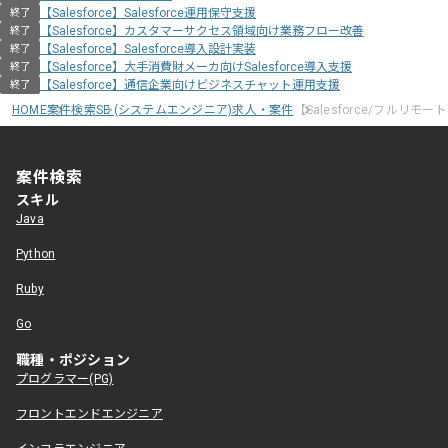
【Salesforce】Salesforce運用保守支援
終了
【Salesforce】カスタマーサクセス領域向け業務フロー改善
終了
【Salesforce】Salesforce導入設計実装
終了
【Salesforce】大手消費財メーカ向けSalesforce導入支援
終了
【Salesforce】通信企業向けビジネスチャット運用支援
終了
HOME
案件検索
SE (システムエンジニア)求人・案件
【Salesforce/フルリ
案件検索
スキル
Java
Python
Ruby
Go
職種・ポジション
プログラマー(PG)
フロントエンドエンジニア