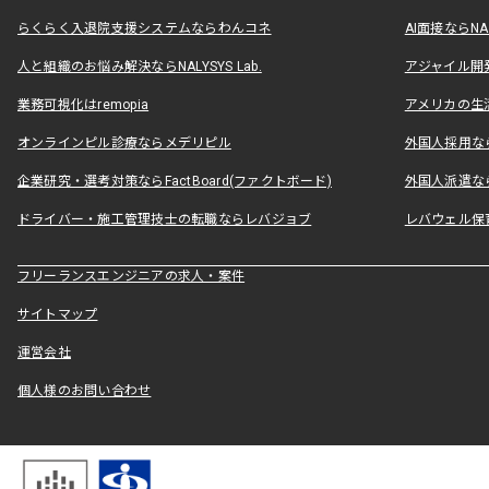
らくらく入退院支援システムならわんコネ
AI面接ならNAL
人と組織のお悩み解決ならNALYSYS Lab.
アジャイル開発なら
業務可視化はremopia
アメリカの生活
オンラインピル診療ならメデリピル
外国人採用ならLe
企業研究・選考対策ならFactBoard(ファクトボード)
外国人派遣なら
ドライバー・施工管理技士の転職ならレバジョブ
レバウェル保
フリーランスエンジニアの求人・案件
サイトマップ
運営会社
個人様のお問い合わせ