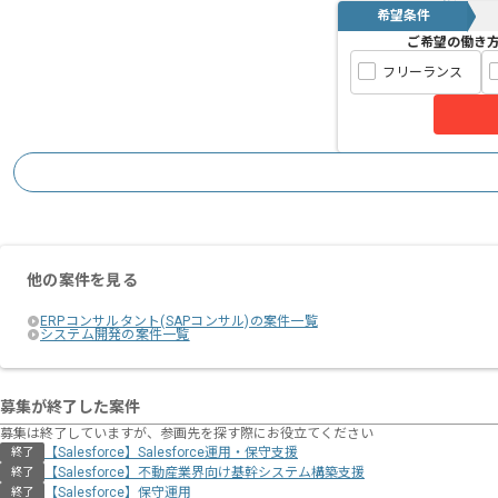
希望条件
ご希望の働き
フリーランス
他の案件を見る
ERPコンサルタント(SAPコンサル)の案件一覧
システム開発の案件一覧
募集が終了した案件
募集は終了していますが、参画先を探す際にお役立てください
【Salesforce】Salesforce運用・保守支援
終了
【Salesforce】不動産業界向け基幹システム構築支援
終了
【Salesforce】保守運用
終了