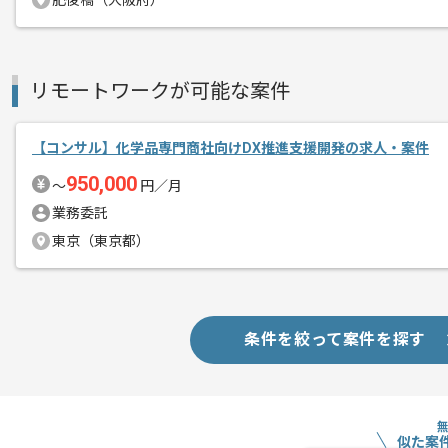
肥後橋（大阪府）
リモートワークが可能な案件
【コンサル】化学品専門商社向けDX推進支援開発の求人・案件
950,000
〜
円／月
業務委託
東京（東京都）
条件を絞って案件を探す
似た案