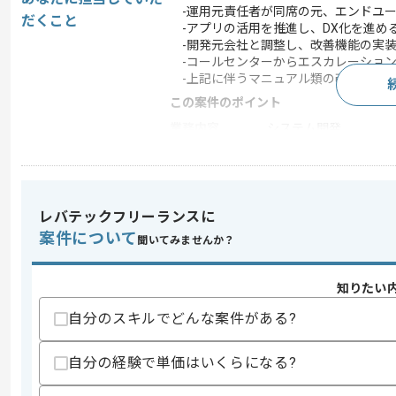
-運用元責任者が同席の元、エンドユー
だくこと
-アプリの活用を推進し、DX化を進め
-開発元会社と調整し、改善機能の実装
-コールセンターからエスカレーション
-上記に伴うマニュアル類の改定作業
この案件のポイント
業務内容
システム開発
特徴
参画実績あり , 長期プ
レバテックフリーランスに
求めるスキル
案件について
聞いてみませんか？
スキル
・Salesforceの開発または運用経験合
歓迎スキル
知りたい
・Salesforceのプリセールス経験(デモ
自分のスキルでどんな案件がある?
スキルに不安がある方へ
上記に似た経験やスキルをお持ちであれば申
自分の経験で単価はいくらになる?