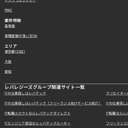
インフラエンジニア
PMO
案件特徴
高単価
実務経験が浅い方OK
エリア
東京都(23区)
大阪
愛知
レバレジーズグループ関連サイト一覧
ITの仕事探しはレバテック
クリエイター
ITの仕事探しはレバテック（フリーランス向けサービス紹介）
ITの仕事探
IT転職スカウトならレバテックダイレクト
IT転職なら
ITエンジニア就活ならレバテックルーキー
フリーランス