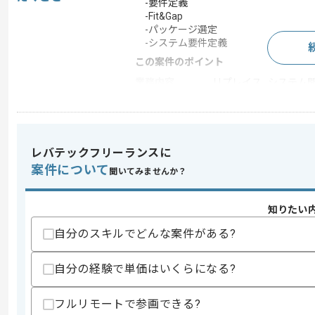
-要件定義
-Fit&Gap
-パッケージ選定
-システム要件定義
この案件のポイント
業務内容
リプレイス , システム開発
担当領域/システ
基幹業務システム
ム
特徴
20代活躍中 , 30代活躍
レバテックフリーランスに
案件について
聞いてみませんか？
求めるスキル
スキル
・ERPや基幹システムのリプレイス作
知りたい
・会計システムパッケージの経験と知見
自分のスキルでどんな案件がある?
・調査や要件定義およびFit&Gapの豊富
・システム要件定義の知見
・PMは中型～大型プロジェクトPM経験
自分の経験で単価はいくらになる?
歓迎スキル
・建設業界(建設会計)の知見と経験
フルリモートで参画できる?