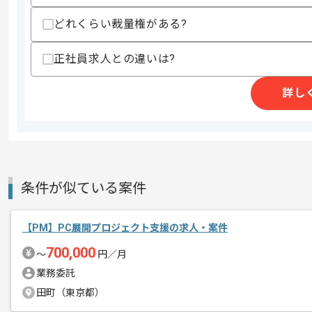
・スクラッチシステムの要件定義経験
・システムグランドデザインの経験
どれくらい裁量権がある?
スキルに不安がある方へ
上記に似た経験やスキルをお持ちであれば申
正社員求人との違いは?
詳し
商談回数
2回
その他募集要項
募集人数
1人
作業開始日
2025/07/04
条件が似ている案件
レバテックでの実績がある企業の案件で
エージェントからのコ
【PM】PC展開プロジェクト支援の求人・案件
PMの経験を活かすことができます。
メント
700,000
〜
円／月
複数案件を保有している企業ですので、
業務委託
ご経験と実績に応じてスライド案件のご
田町（東京都）
新しいアイディアや技術を積極的に導入