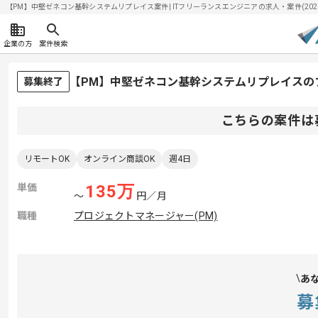
【PM】中堅ゼネコン基幹システムリプレイス案件| ITフリーランスエンジニアの求人・案件(2026/
企業の方
案件検索
【PM】中堅ゼネコン基幹システムリプレイスの
募集終了
こちらの案件は
リモートOK
オンライン商談OK
週4日
単価
135
万
〜
円／月
職種
プロジェクトマネージャー(PM)
あ
募