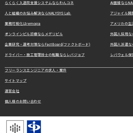
らくらく入退院支援システムならわんコネ
AI面接ならNAL
人と組織のお悩み解決ならNALYSYS Lab.
アジャイル開発なら
業務可視化はremopia
アメリカの生活
オンラインピル診療ならメデリピル
外国人採用ならLe
企業研究・選考対策ならFactBoard(ファクトボード)
外国人派遣なら
ドライバー・施工管理技士の転職ならレバジョブ
レバウェル保
フリーランスエンジニアの求人・案件
サイトマップ
運営会社
個人様のお問い合わせ