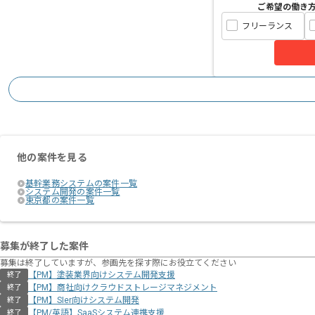
ご希望の働き
フリーランス
他の案件を見る
基幹業務システムの案件一覧
システム開発の案件一覧
東京都の案件一覧
募集が終了した案件
募集は終了していますが、参画先を探す際にお役立てください
【PM】塗装業界向けシステム開発支援
終了
【PM】商社向けクラウドストレージマネジメント
終了
【PM】SIer向けシステム開発
終了
【PM/英語】SaaSシステム連携支援
終了