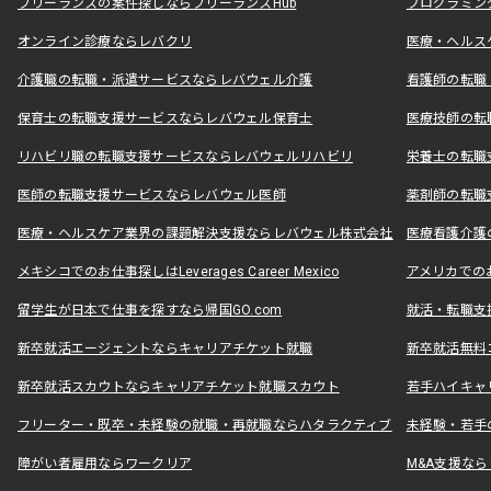
フリーランスの案件探しならフリーランスHub
プログラミン
オンライン診療ならレバクリ
医療・ヘルス
介護職の転職・派遣サービスならレバウェル介護
看護師の転職
保育士の転職支援サービスならレバウェル保育士
医療技師の転
リハビリ職の転職支援サービスならレバウェルリハビリ
栄養士の転職
医師の転職支援サービスならレバウェル医師
薬剤師の転職
医療・ヘルスケア業界の課題解決支援ならレバウェル株式会社
医療看護介護の
メキシコでのお仕事探しはLeverages Career Mexico
アメリカでのお仕事
留学生が日本で仕事を探すなら帰国GO.com
就活・転職支
新卒就活エージェントならキャリアチケット就職
新卒就活無料
新卒就活スカウトならキャリアチケット就職スカウト
若手ハイキャ
フリーター・既卒・未経験の就職・再就職ならハタラクティブ
未経験・若手
障がい者雇用ならワークリア
M&A支援な