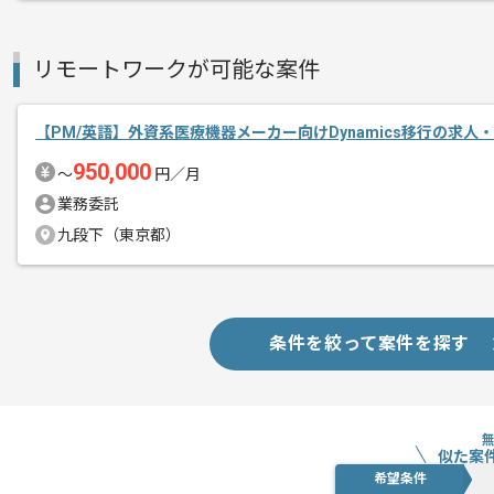
経験豊富なエンジニアと成長が出来る環
スキルアップされたい方、長期的に参画
リモートワークが可能な案件
基本的には一部リモート作業を見込んで
【PM/英語】外資系医療機器メーカー向けDynamics移行の求人
950,000
〜
円／月
業務委託
九段下（東京都）
条件を絞って案件を探す
似た案
希望条件