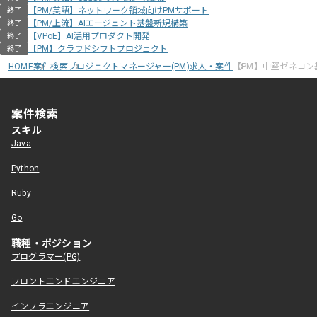
【PM/英語】ネットワーク領域向けPMサポート
終了
【PM/上流】AIエージェント基盤新規構築
終了
【VPoE】AI活用プロダクト開発
終了
【PM】クラウドシフトプロジェクト
終了
HOME
案件検索
プロジェクトマネージャー(PM)求人・案件
【PM】中堅ゼネコ
案件検索
スキル
Java
Python
Ruby
Go
職種・ポジション
プログラマー(PG)
フロントエンドエンジニア
インフラエンジニア