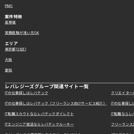
PMO
案件特徴
高単価
実務経験が浅い方OK
エリア
東京都(23区)
大阪
愛知
レバレジーズグループ関連サイト一覧
ITの仕事探しはレバテック
クリエイター
ITの仕事探しはレバテック（フリーランス向けサービス紹介）
ITの仕事探
IT転職スカウトならレバテックダイレクト
IT転職なら
ITエンジニア就活ならレバテックルーキー
フリーランス