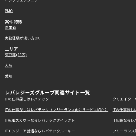
インフラエンジニア
PMO
案件特徴
高単価
実務経験が浅い方OK
エリア
東京都(23区)
大阪
愛知
レバレジーズグループ関連サイト一覧
ITの仕事探しはレバテック
クリエイター
ITの仕事探しはレバテック（フリーランス向けサービス紹介）
ITの仕事探
IT転職スカウトならレバテックダイレクト
IT転職なら
ITエンジニア就活ならレバテックルーキー
フリーランス