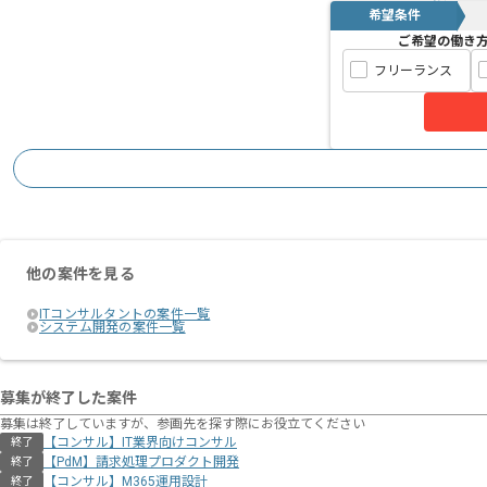
希望条件
ご希望の働き
フリーランス
他の案件を見る
ITコンサルタントの案件一覧
システム開発の案件一覧
募集が終了した案件
募集は終了していますが、参画先を探す際にお役立てください
【コンサル】IT業界向けコンサル
終了
【PdM】請求処理プロダクト開発
終了
【コンサル】M365運用設計
終了