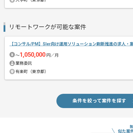
大手町（東京都）
エージェントからのコ
ITコンサルタントの経験を活かすことが
メント
複数案件を保有している企業ですので、
ご経験と実績に応じてスライド案件のご
リモートワークが可能な案件
新しいアイディアや技術を積極的に導入
経験豊富なエンジニアと成長が出来る環
【コンサル/PM】SIer向け運用ソリューション刷新推進の求人・
スキルアップされたい方、長期的に参画
1,050,000
〜
円／月
業務委託
リモート作業を導入しております。
有楽町（東京都）
条件を絞って案件を探す
似た案