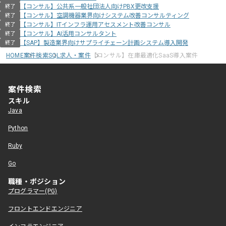
【コンサル】公共系一般社団法人向けPBX更改支援
終了
【コンサル】空調機器業界向けシステム改善コンサルティング
終了
【コンサル】ITインフラ運用アセスメント改善コンサル
終了
【コンサル】AI活用コンサルタント
終了
【SAP】製造業界向けサプライチェーン計画システム導入開発
終了
HOME
案件検索
SQL求人・案件
【コンサル】在庫最適化SaaS導入案件
案件検索
スキル
Java
Python
Ruby
Go
職種・ポジション
プログラマー(PG)
フロントエンドエンジニア