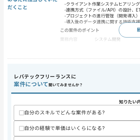
-クライアント作業システムヒアリング
だくこと
-連携方式（ファイル/API）の設計、E
-プロジェクトの進行管理（開発導入
-導入後のデータ連携に関する技術支援
この案件のポイント
業務内容
システム開発
特徴
20代活躍中 , 30代活躍
求めるスキル
レバテックフリーランスに
スキル
・クライアント要望の整理～要件化経験
案件について
聞いてみませんか？
・ITシステム導入プロジェクトでのリ
・SQLの基礎知見と実務経験
・関係者との折衝調整推進経験
知りたい
歓迎スキル
自分のスキルでどんな案件がある?
・小売やアパレルおよびEC業界の知見
・販売管理や在庫管理およびPOSシステ
自分の経験で単価はいくらになる?
・SaaS導入コンサルやカスタマーサク
・APIやETLツール利用経験