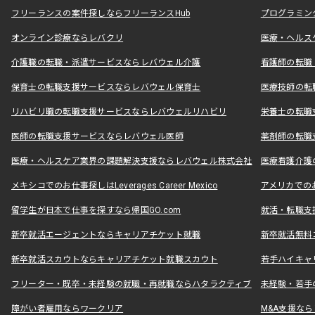
フリーランスの案件探しならフリーランスHub
プログラミン
オンライン診療ならレバクリ
医療・ヘルス
介護職の転職・派遣サービスならレバウェル介護
看護師の転職
保育士の転職支援サービスならレバウェル保育士
医療技師の転
リハビリ職の転職支援サービスならレバウェルリハビリ
栄養士の転職
医師の転職支援サービスならレバウェル医師
薬剤師の転職
医療・ヘルスケア業界の課題解決支援ならレバウェル株式会社
医療看護介護の
メキシコでのお仕事探しはLeverages Career Mexico
アメリカでのお仕事
留学生が日本で仕事を探すなら帰国GO.com
就活・転職支
新卒就活エージェントならキャリアチケット就職
新卒就活無料
新卒就活スカウトならキャリアチケット就職スカウト
若手ハイキャ
フリーター・既卒・未経験の就職・再就職ならハタラクティブ
未経験・若手
障がい者雇用ならワークリア
M&A支援な