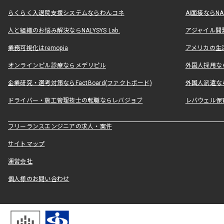
らくらく入退院支援システムならわんコネ
AI面接ならNAL
人と組織のお悩み解決ならNALYSYS Lab.
アジャイル開発なら
業務可視化はremopia
アメリカの生活
オンラインピル診療ならメデリピル
外国人採用ならLe
企業研究・選考対策ならFactBoard(ファクトボード)
外国人派遣なら
ドライバー・施工管理技士の転職ならレバジョブ
レバウェル保
フリーランスエンジニアの求人・案件
サイトマップ
運営会社
個人様のお問い合わせ