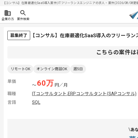
【コンサル】在庫最適化SaaS導入案件| ITフリーランスエンジニアの求人・案件(2026/08/08更
企業の方
案件検索
【コンサル】在庫最適化SaaS導入のフリーラン
募集終了
こちらの案件は
リモートOK
オンライン商談OK
週5日
単価
60
万
〜
円／月
職種
ITコンサルタント
,
ERPコンサルタント(SAPコンサル)
言語
SQL
あ