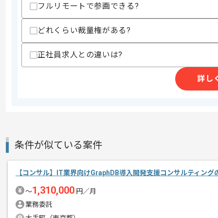
・SIerやITコンサル企業および情報シ
フルリモートで参画できる?
スキルに不安がある方へ
どれくらい裁量権がある?
上記に似た経験やスキルをお持ちであれば申
正社員求人との違いは?
精算条件
有
詳し
精算・お支払い
精算基準時間
140時間〜180時間
支払いサイト
15日
条件が似ている案件
商談回数
2回
その他募集要項
募集人数
1人
【コンサル】IT業界向けGraphDB導入開発支援コンサルティン
作業開始日
2026/01/05
1,310,000
〜
円／月
業務委託
レバテックでの実績がある企業の案件で