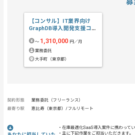
募
【コンサル】IT業界向け
GraphDB導入開発支援コン
サルテ...の求人・案件
1,310,000
〜
円／月
業務委託
大手町（東京都）
契約形態
業務委託（フリーランス）
最寄り駅
恵比寿（東京都）/フルリモート
・在庫最適化SaaS導入案件に携わって
・主に下記作業をご担当いただきます。
あなたに担当していた