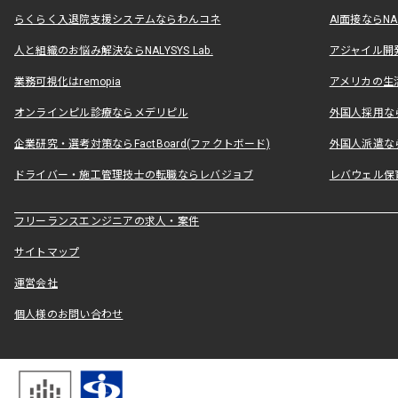
らくらく入退院支援システムならわんコネ
AI面接ならNAL
人と組織のお悩み解決ならNALYSYS Lab.
アジャイル開発なら
業務可視化はremopia
アメリカの生活
オンラインピル診療ならメデリピル
外国人採用ならLe
企業研究・選考対策ならFactBoard(ファクトボード)
外国人派遣なら
ドライバー・施工管理技士の転職ならレバジョブ
レバウェル保
フリーランスエンジニアの求人・案件
サイトマップ
運営会社
個人様のお問い合わせ