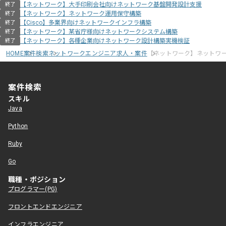
【ネットワーク】大手印刷会社向けネットワーク基盤開発設計支援
終了
【ネットワーク】ネットワーク運用保守構築
終了
【Cisco】多業界向けネットワークインフラ構築
終了
【ネットワーク】某省庁様向けネットワークシステム構築
終了
【ネットワーク】各種企業向けネットワーク設計構築実機検証
終了
HOME
案件検索
ネットワークエンジニア求人・案件
【ネットワーク】ネットワ
案件検索
スキル
Java
Python
Ruby
Go
職種・ポジション
プログラマー(PG)
フロントエンドエンジニア
インフラエンジニア