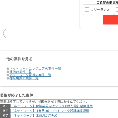
ご希望の働き
フリーランス
他の案件を見る
ネットワークエンジニアの案件一覧
通信の案件一覧
ネットワーク監視の案件一覧
神奈川県の案件一覧
募集が終了した案件
募集は終了していますが、参画先を探す際にお役立てください
【ネットワーク】保険業界向けクラウド移行設計構築運用
終了
【ネットワーク】IT業界向けネットワーク設計構築運用
終了
【ネットワーク】生成AI活用PoC
終了