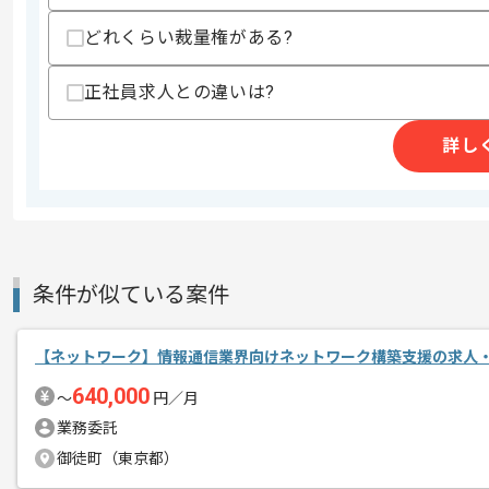
スキルに不安がある方へ
どれくらい裁量権がある?
上記に似た経験やスキルをお持ちであれば申
正社員求人との違いは?
精算条件
詳し
精算・お支払い
精算基準時間
140時間〜180時間
支払いサイト
15日
条件が似ている案件
商談回数
1回
その他募集要項
募集人数
1人
【ネットワーク】情報通信業界向けネットワーク構築支援の求人
作業開始日
2025/07/07
640,000
〜
円／月
業務委託
ICTの総合インテグレータとして
御徒町（東京都）
エージェントからのコ
システム受託やインフラ構築に強みを持