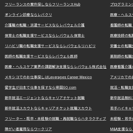
フリーランスの案件探しならフリーランスHub
プログラミン
オンライン診療ならレバクリ
医療・ヘルス
介護職の転職・派遣サービスならレバウェル介護
看護師の転職
保育士の転職支援サービスならレバウェル保育士
医療技師の転
リハビリ職の転職支援サービスならレバウェルリハビリ
栄養士の転職
医師の転職支援サービスならレバウェル医師
薬剤師の転職
医療・ヘルスケア業界の課題解決支援ならレバウェル株式会社
医療看護介護の
メキシコでのお仕事探しはLeverages Career Mexico
アメリカでのお仕事
留学生が日本で仕事を探すなら帰国GO.com
就活・転職支
新卒就活エージェントならキャリアチケット就職
新卒就活無料
新卒就活スカウトならキャリアチケット就職スカウト
若手ハイキャ
フリーター・既卒・未経験の就職・再就職ならハタラクティブ
未経験・若手
障がい者雇用ならワークリア
M&A支援な