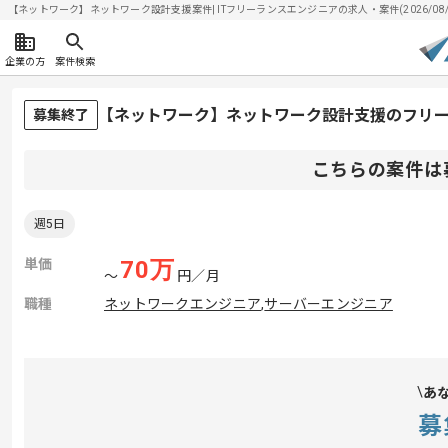
【ネットワーク】ネットワーク設計支援案件| ITフリーランスエンジニアの求人・案件(2026/08/
企業の方
案件検索
【ネットワーク】ネットワーク設計支援のフリ
募集終了
こちらの案件は
週5日
単価
70
万
〜
円／月
職種
ネットワークエンジニア
,
サーバーエンジニア
あ
募