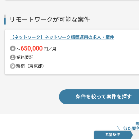
メント
ネットワークエンジニアとしてのスキル
リモートワークが可能な案件
顧客折衝やヒアリングが含まれるため、
【ネットワーク】ネットワーク構築運用の求人・案件
基本的には常駐での作業を見込んでおり
650,000
〜
円／月
業務委託
新宿（東京都）
条件を絞って案件を探す
似た案
希望条件