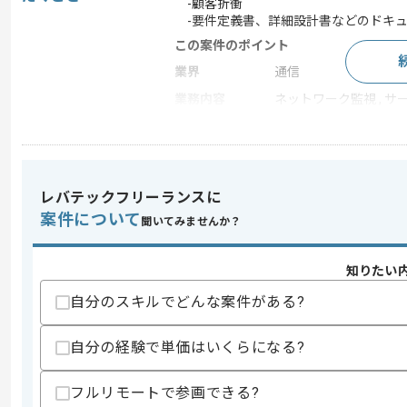
-顧客折衝
-要件定義書、詳細設計書などのドキュ
この案件のポイント
業界
通信
業務内容
ネットワーク監視 , サ
担当領域/システ
クラウドサービス
ム
特徴
30代活躍中
レバテックフリーランスに
案件について
聞いてみませんか？
求めるスキル
スキル
・ネットワーク設計構築経験
知りたい
・Fortigateの経験
・無線の経験
自分のスキルでどんな案件がある?
歓迎スキル
自分の経験で単価はいくらになる?
・セキュリティへの知見
・要件定義の経験
・クライアントとの要件調整経験
フルリモートで参画できる?