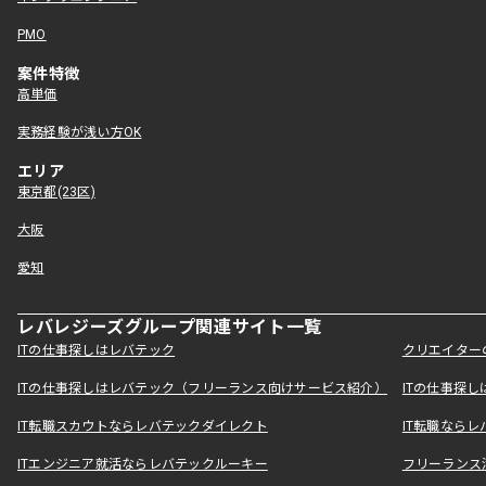
PMO
案件特徴
高単価
実務経験が浅い方OK
エリア
東京都(23区)
大阪
愛知
レバレジーズグループ関連サイト一覧
ITの仕事探しはレバテック
クリエイター
ITの仕事探しはレバテック（フリーランス向けサービス紹介）
ITの仕事探
IT転職スカウトならレバテックダイレクト
IT転職なら
ITエンジニア就活ならレバテックルーキー
フリーランス