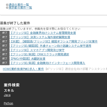
通信の案件一覧
東京都の案件一覧
募集が終了した案件
募集は終了していますが、参画先を探す際にお役立てください
【ブリッジSE】金融業界向けシステム管理開発支援
終了
【ブリッジSE】決済システム海外接続展開支援
終了
【派遣】【韓国語/ブリッジSE】韓国オフショア開発ブリッジSE案件
終了
【ブリッジSE/韓国語】外食チェーン向け店舗システム保守運用
終了
【ブリッジSE】スマホアプリ開発及び保守
終了
【ブリッジSE/英語】CRMスクラッチ開発通訳
終了
【PMO/中国語】AI翻訳支援
終了
【ブリッジSE/英語】金融業向けインターフェース開発導入
終了
HOME
案件検索
PMO求人・案件
【ブリッジSE】通信会社向け部署アシスタント
案件検索
スキル
Java
Python