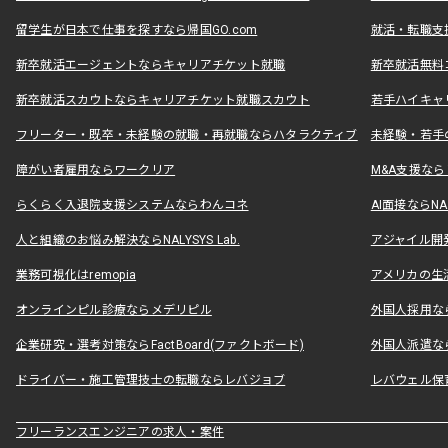
留学生が日本で仕事を探すなら帰国GO.com
就活・転職支
新卒就活エージェントならキャリアチケット就職
新卒就活無料
新卒就活スカウトならキャリアチケット就職スカウト
若手ハイキャ
フリーター・既卒・未経験の就職・再就職ならハタラクティブ
未経験・若手
障がい者雇用ならワークリア
M&A支援な
らくらく入退院支援システムならわんコネ
AI面接ならNAL
人と組織のお悩み解決ならNALYSYS Lab.
アジャイル開発なら
業務可視化はremopia
アメリカの生活
オンラインピル診療ならメデリピル
外国人採用ならLe
企業研究・選考対策ならFactBoard(ファクトボード)
外国人派遣なら
ドライバー・施工管理技士の転職ならレバジョブ
レバウェル保
フリーランスエンジニアの求人・案件