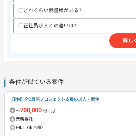
精算条件
有
どれくらい裁量権がある?
精算・お支払い
精算基準時間
140時間〜180時間
支払いサイト
15日
正社員求人との違いは?
詳し
商談回数
1回
その他募集要項
募集人数
1人
作業開始日
2025/07/08
条件が似ている案件
レバテックでの実績がある企業の案件で
エージェントからのコ
【PM】PC展開プロジェクト支援の求人・案件
メント
700,000
アシスタントの経験を活かすことができ
〜
円／月
業務委託
複数案件を保有している企業ですので、
田町（東京都）
ご経験と実績に応じてスライド案件のご