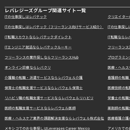
レバレジーズグループ関連サイト一覧
ITの仕事探しはレバテック
クリエイター
ITの仕事探しはレバテック（フリーランス向けサービス紹介）
ITの仕事探
IT転職スカウトならレバテックダイレクト
IT転職なら
ITエンジニア就活ならレバテックルーキー
フリーランス
フリーランスの案件探しならフリーランスHub
プログラミン
オンライン診療ならレバクリ
医療・ヘルス
介護職の転職・派遣サービスならレバウェル介護
看護師の転職
保育士の転職支援サービスならレバウェル保育士
医療技師の転
リハビリ職の転職支援サービスならレバウェルリハビリ
栄養士の転職
医師の転職支援サービスならレバウェル医師
薬剤師の転職
医療・ヘルスケア業界の課題解決支援ならレバウェル株式会社
医療看護介護の
メキシコでのお仕事探しはLeverages Career Mexico
アメリカでのお仕事