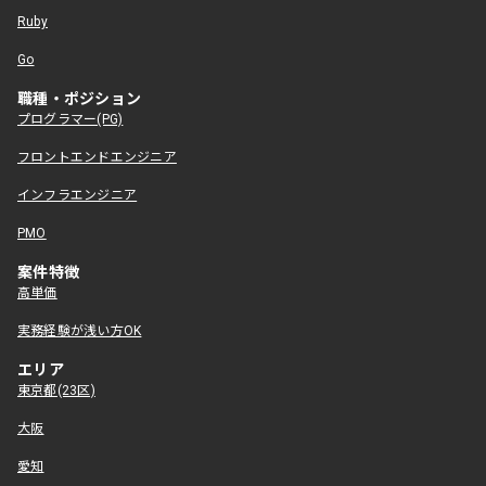
Ruby
Go
職種・ポジション
プログラマー(PG)
フロントエンドエンジニア
インフラエンジニア
PMO
案件特徴
高単価
実務経験が浅い方OK
エリア
東京都(23区)
大阪
愛知