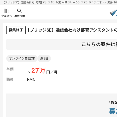
【ブリッジSE】通信会社向け部署アシスタント案件| ITフリーランスエンジニアの求人・案件(2026
企業の方
案件検索
【ブリッジSE】通信会社向け部署アシスタント
募集終了
こちらの案件は
オンライン商談OK
週5日
単価
27
万
〜
円／月
職種
PMO
あ
募