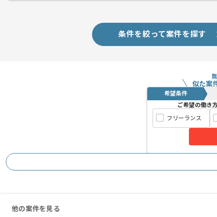
新しいアイディアや技術を積極的に導入
経験豊富なエンジニアと成長が出来る環
スキルアップされたい方、長期的に参画
条件を絞って案件を探す
似た案
希望条件
ご希望の働き
フリーランス
他の案件を見る