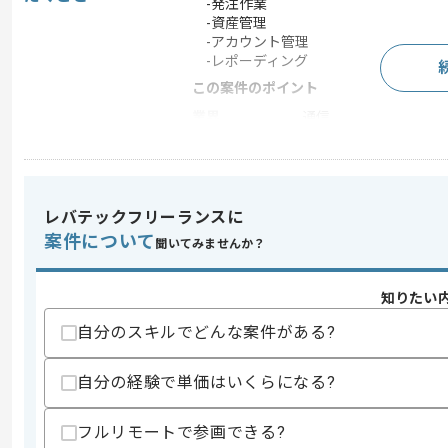
-発注作業
-資産管理
-アカウント管理
-レポーディング
この案件のポイント
業界
通信
業務内容
システム開発
特徴
参画実績あり , 長期プ
レバテックフリーランスに
案件について
聞いてみませんか？
求めるスキル
スキル
・アシスタント又は補佐経験(2年以上)
知りたい
・WordとExcel及びPowerPointの基礎
・英語ビジネスレベルでの実務経験(TOEI
自分のスキルでどんな案件がある?
スキルに不安がある方へ
自分の経験で単価はいくらになる?
上記に似た経験やスキルをお持ちであれば申
フルリモートで参画できる?