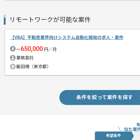
取引実績のある企業の案件です。
これまでの経験を活かしてご活躍いただ
リモートワークが可能な案件
長期案件ですので腰を据えて作業された
ぜひ一度、ご商談で雰囲気を掴んでいた
【VBA】不動産業界向けシステム自動化開発の求人・案件
650,000
〜
円／月
業務委託
飯田橋（東京都）
条件を絞って案件を探す
似た案
希望条件