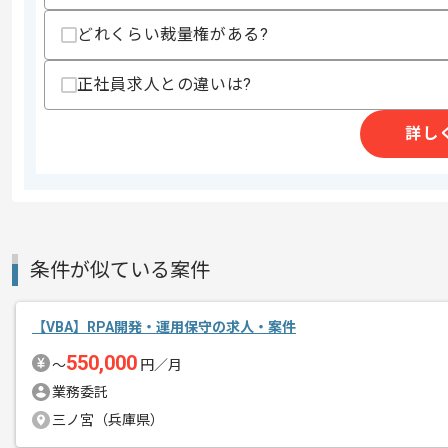
スキルに不安がある方へ
上記に似た経験やスキルをお持ちであれば申
どれくらい裁量権がある?
正社員求人との違いは?
精算条件
有
精算・お支払い
詳し
精算基準時間
140時間〜180時間
支払いサイト
15日
商談回数
1回
条件が似ている案件
その他募集要項
募集人数
1人
作業開始日
2025/08/01
【VBA】RPA開発・運用保守の求人・案件
550,000
〜
円／月
業務委託
週5日常駐での作業を想定しております
エージェントからのコ
三ノ宮（兵庫県）
メント