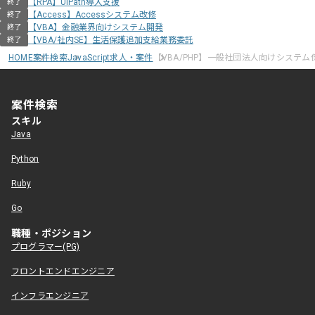
【RPA】UiPath導入支援
終了
【Access】Accessシステム改修
終了
【VBA】金融業界向けシステム開発
終了
【VBA/社内SE】生活保護追加支給業務委託
終了
HOME
案件検索
JavaScript求人・案件
【VBA/PHP】一般社団法人向けシステ
案件検索
スキル
Java
Python
Ruby
Go
職種・ポジション
プログラマー(PG)
フロントエンドエンジニア
インフラエンジニア