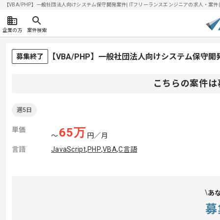
【VBA/PHP】一般社団法人向けシステム保守開発案件| ITフリーランスエンジニアの求人・案件(202
企業の方
案件検索
【VBA/PHP】一般社団法人向けシステム保守
募集終了
こちらの案件は
週5日
単価
65
万
〜
円／月
言語
JavaScript
,
PHP
,
VBA
,
C言語
あ
募