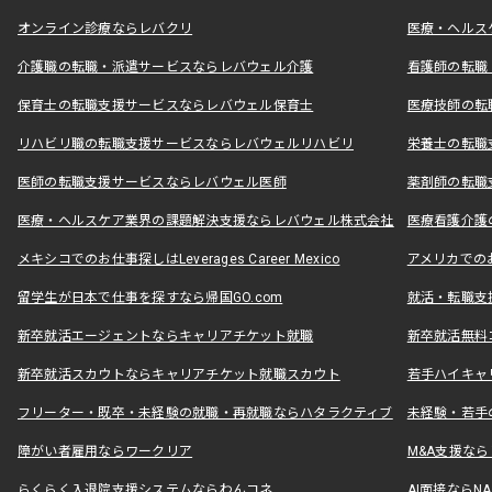
オンライン診療ならレバクリ
医療・ヘルス
介護職の転職・派遣サービスならレバウェル介護
看護師の転職
保育士の転職支援サービスならレバウェル保育士
医療技師の転
リハビリ職の転職支援サービスならレバウェルリハビリ
栄養士の転職
医師の転職支援サービスならレバウェル医師
薬剤師の転職
医療・ヘルスケア業界の課題解決支援ならレバウェル株式会社
医療看護介護の
メキシコでのお仕事探しはLeverages Career Mexico
アメリカでのお仕事
留学生が日本で仕事を探すなら帰国GO.com
就活・転職支
新卒就活エージェントならキャリアチケット就職
新卒就活無料
新卒就活スカウトならキャリアチケット就職スカウト
若手ハイキャ
フリーター・既卒・未経験の就職・再就職ならハタラクティブ
未経験・若手
障がい者雇用ならワークリア
M&A支援な
らくらく入退院支援システムならわんコネ
AI面接ならNAL