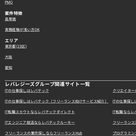
PMO
案件特徴
高単価
実務経験が浅い方OK
エリア
東京都(23区)
大阪
愛知
レバレジーズグループ関連サイト一覧
ITの仕事探しはレバテック
クリエイター
ITの仕事探しはレバテック（フリーランス向けサービス紹介）
ITの仕事探
IT転職スカウトならレバテックダイレクト
IT転職なら
ITエンジニア就活ならレバテックルーキー
フリーランス
フリーランスの案件探しならフリーランスHub
プログラミン