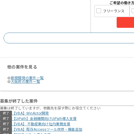
ご希望の働き
フリーランス
他の案件を見る
新規開発の案件一覧
大阪府の案件一覧
募集が終了した案件
募集は終了していますが、参画先を探す際にお役立てください
【VBA】WinActor開発
終了
【UiPath】金融機関向けUiPath導入支援
終了
【VBA】 不動産業向け社内業務支援
終了
【VBA】既存Accessツール改修・機能追加
終了