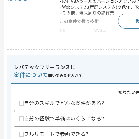
- 既存VBAツールのバージョンアップお
- Webシステム(産廃システム)の保守、改
- その他、端末周りの諸作業
この案件で扱う技術
DB
MySQL
この案件のポイント
業務内容
新規開発 , 追加開発
特徴
長期プロジェクト
レバテックフリーランスに
案件について
聞いてみませんか？
求めるスキル
スキル
・PHP、JavaScript、MySQLを用いた
知りたい
・Excel VBAを用いた開発経験
自分のスキルでどんな案件がある?
・C言語系の知識(VBAツールにDLLを使用
・Webシステムの開発経験
自分の経験で単価はいくらになる?
歓迎スキル
・情報システム部門での作業経験
フルリモートで参画できる?