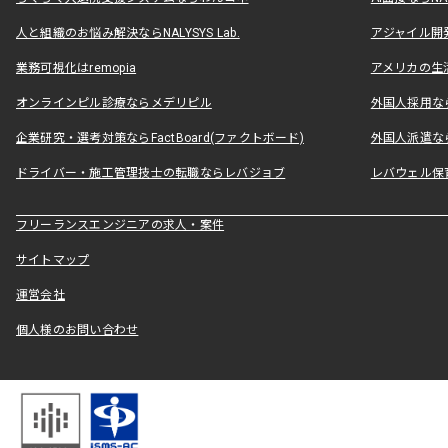
人と組織のお悩み解決ならNALYSYS Lab.
アジャイル開発なら
業務可視化はremopia
アメリカの生活
オンラインピル診療ならメデリピル
外国人採用ならLe
企業研究・選考対策ならFactBoard(ファクトボード)
外国人派遣なら
ドライバー・施工管理技士の転職ならレバジョブ
レバウェル保
フリーランスエンジニアの求人・案件
サイトマップ
運営会社
個人様のお問い合わせ