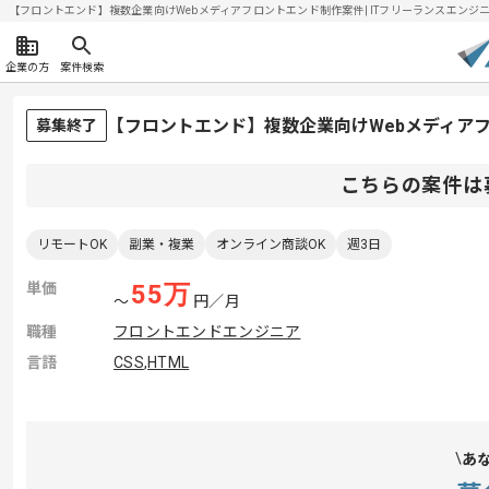
【フロントエンド】複数企業向けWebメディアフロントエンド制作案件| ITフリーランスエンジニアの
企業の方
案件検索
【フロントエンド】複数企業向けWebメディア
募集終了
こちらの案件は
リモートOK
副業・複業
オンライン商談OK
週3日
単価
55
万
〜
円／月
職種
フロントエンドエンジニア
言語
CSS
,
HTML
あ