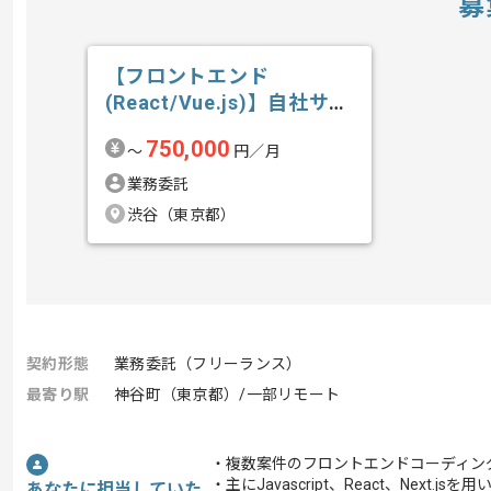
募
【フロントエンド
(React/Vue.js)】自社サー
ビス開...の求人・案件
750,000
〜
円／月
業務委託
渋谷（東京都）
契約形態
業務委託（フリーランス）
最寄り駅
神谷町（東京都）/一部リモート
・複数案件のフロントエンドコーディン
・主にJavascript、React、Next
あなたに担当していた