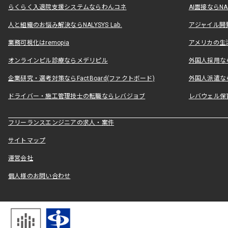
らくらく入退院支援システムならわんコネ
AI面接ならNAL
人と組織のお悩み解決ならNALYSYS Lab.
アジャイル開発なら
業務可視化はremopia
アメリカの生活
オンラインピル診療ならメデリピル
外国人採用ならLe
企業研究・選考対策ならFactBoard(ファクトボード)
外国人派遣なら
ドライバー・施工管理技士の転職ならレバジョブ
レバウェル保
フリーランスエンジニアの求人・案件
サイトマップ
運営会社
個人様のお問い合わせ