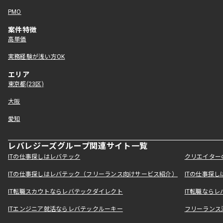
PMO
案件特徴
高単価
実務経験が浅い方OK
エリア
東京都(23区)
大阪
愛知
レバレジーズグループ関連サイト一覧
ITの仕事探しはレバテック
クリエイター
ITの仕事探しはレバテック（フリーランス向けサービス紹介）
ITの仕事探
IT転職スカウトならレバテックダイレクト
IT転職なら
ITエンジニア就活ならレバテックルーキー
フリーランス