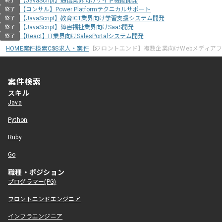
【JavaScript】通信業界向けサイト機能開発
終了
【コンサル】Power Platformテクニカルサポート
終了
【JavaScript】教育ICT業界向け学習支援システム開発
終了
【JavaScript】障害福祉業界向けSaaS開発
終了
【React】IT業界向けSalesPortalシステム開発
終了
HOME
案件検索
CSS求人・案件
【フロントエンド】複数企業向けWebメディア
案件検索
スキル
Java
Python
Ruby
Go
職種・ポジション
プログラマー(PG)
フロントエンドエンジニア
インフラエンジニア