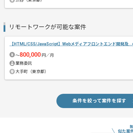
渋谷（東京都）
リモートワークが可能な案件
【HTML/CSS/JavaScript】Webメディアフロントエンド開発及.
800,000
〜
円／月
業務委託
大手町（東京都）
条件を絞って案件を探す
似た案