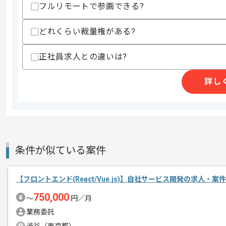
フルリモートで参画できる?
商談回数
1回
その他募集要項
どれくらい裁量権がある?
募集人数
1人
作業開始日
2025/07/31
正社員求人との違いは?
詳し
メディア支援事業や生成AI支援事業を
エージェントからのコ
メント
今回はメディア支援事業の案件に携わっ
コーディングのご経験を活かしたい方に
条件が似ている案件
作業開始時間および終了時間の調整につ
柔軟に対応可能ですので
【フロントエンド(React/Vue.js)】自社サービス開発の求人・案件
ご自身のライフスタイルに合わせて参画
750,000
〜
円／月
業務委託