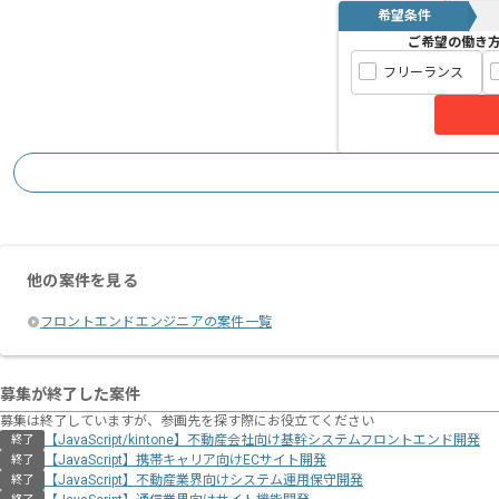
希望条件
ご希望の働き
フリーランス
他の案件を見る
フロントエンドエンジニアの案件一覧
募集が終了した案件
募集は終了していますが、参画先を探す際にお役立てください
【JavaScript/kintone】不動産会社向け基幹システムフロントエンド開発
終了
【JavaScript】携帯キャリア向けECサイト開発
終了
【JavaScript】不動産業界向けシステム運用保守開発
終了