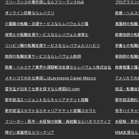
フリーランスの案件探しならフリーランスHub
プログラミン
オンライン診療ならレバクリ
医療・ヘルス
介護職の転職・派遣サービスならレバウェル介護
看護師の転職
保育士の転職支援サービスならレバウェル保育士
医療技師の転
リハビリ職の転職支援サービスならレバウェルリハビリ
栄養士の転職
医師の転職支援サービスならレバウェル医師
薬剤師の転職
医療・ヘルスケア業界の課題解決支援ならレバウェル株式会社
医療看護介護の
メキシコでのお仕事探しはLeverages Career Mexico
アメリカでのお仕事
留学生が日本で仕事を探すなら帰国GO.com
就活・転職支
新卒就活エージェントならキャリアチケット就職
新卒就活無料
新卒就活スカウトならキャリアチケット就職スカウト
若手ハイキャ
フリーター・既卒・未経験の就職・再就職ならハタラクティブ
未経験・若手
障がい者雇用ならワークリア
M&A支援な