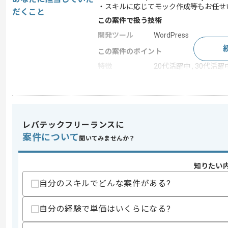
・スキルに応じてモック作成等もお任せ
だくこと
この案件で扱う技術
開発ツール
WordPress
この案件のポイント
特徴
20代活躍中 , 30代活躍中
求めるスキル
スキル
・フロントエンドコーディングのご経験
レバテックフリーランスに
・下記を用いた実装経験
案件について
-JavaScript、React、Next.js
聞いてみませんか？
歓迎スキル
知りたい
・デザインの知見
自分のスキルでどんな案件がある?
スキルに不安がある方へ
上記に似た経験やスキルをお持ちであれば申
自分の経験で単価はいくらになる?