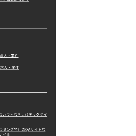
の求人・案件
tの求人・案件
職スカウトならレバテックダイ
ラミング特化のQAサイトな
テイル