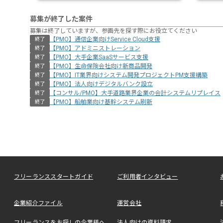
募集が終了した案件
募集は終了していますが、参画先を探す際にお役立てください
【PMO】通信企業向けService Cloud支援
終了
【PMO】アドミニストレーション
終了
【PMO】大手企業SaaSサービス支援
終了
【PMO】生命保険会社向け新商品開発
終了
【PMO】IT業界向けシステム開発プロジェクトPM支援構築
終了
【PMO】法人向けデジタルバンク設立
終了
【コンサル/PMO】大手道路業界企業の会計システムリプレイス
終了
【PMO】船舶業向け基幹システム刷新
終了
フリーランススタートガイド
ご利用者インタビュー
企業紹介ファイル
運営会社
フリーランスをお探しの企業様へ
法人向けの資料請求