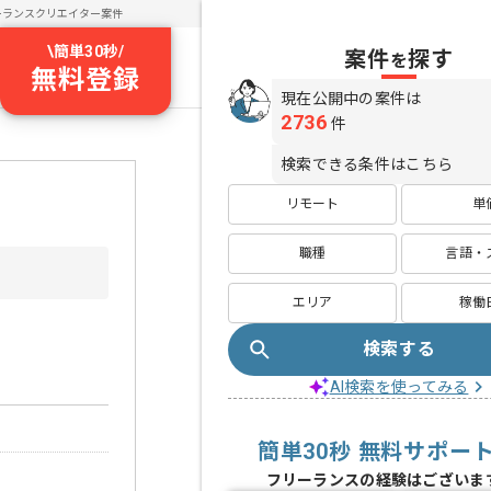
ーランスクリエイター案件
\
簡単30秒
/
案件
探す
を
無料登録
現在公開中の案件は
2736
件
検索できる条件はこちら
リモート
単
職種
言語・
エリア
稼働
検索する
AI検索を使ってみる
簡単30秒 無料サポー
フリーランスの経験はございま