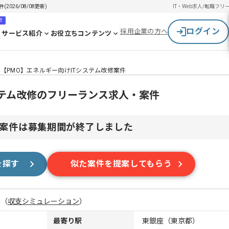
026/08/08更新)
IT・Web求人/転職
フリ
！
ログイン
採用企業の方へ
サービス紹介
お役立ちコンテンツ
【PMO】エネルギー向けITシステム改修案件
ステム改修のフリーランス求人・案件
案件は募集期間が終了しました
を探す
似た案件を提案してもらう
月
（
収支シミュレーション
）
最寄り駅
東銀座（東京都）