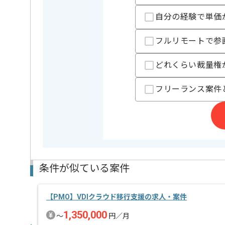
新しいアイディアや技術を積極的に導入し、
自分の経験で単価
経験豊富なメンバーと成長が出来る環境でございます
スキルアップされたい方、長期的に参画されたい方に
フルリモートで参
どれくらい裁量権
フリーランス案件
条件が似ている案件
【PMO】VDIクラウド移行支援の求人・案件
1,350,000
〜
円／月