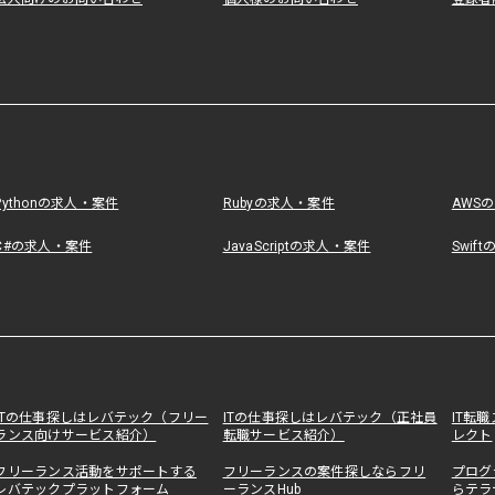
Pythonの求人・案件
Rubyの求人・案件
AWS
C#の求人・案件
JavaScriptの求人・案件
Swif
ITの仕事探しはレバテック（フリー
ITの仕事探しはレバテック（正社員
IT転
ランス向けサービス紹介）
転職サービス紹介）
レクト
フリーランス活動をサポートする
フリーランスの案件探しならフリ
プログ
レバテックプラットフォーム
ーランスHub
らテラ