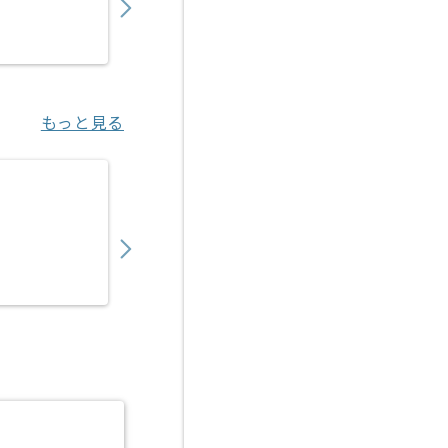
業務委託
東京（東京都）
もっと見る
【PMO】決済代行事業会社向けアクワイアリ
450,000
〜
円／月
業務委託
恵比寿（東京都）