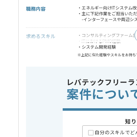
・エネルギー向けITシステム
職務内容
・主に下記作業をご担当いた
-インターフェースや周辺シ
・コンサルティングファーム出身
求めるスキル
・ITにおけるPMO経験
・システム開発経験
※上記に似た経験やスキルをお持ち
業務内容
システム
この案件のポイント
特徴
20代活躍中
レバテックフリーラ
案件につい
担当者より
レバテックでの実績がある企業の案件でございます。
知り
PMOの経験を活かすことができます。
複数案件を保有している企業ですので、
自分のスキルでど
ご経験と実績に応じて別案件のご提案も差し上げる場