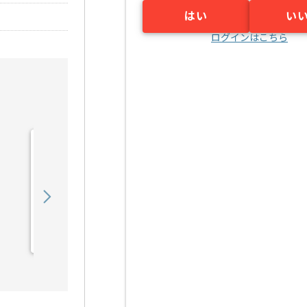
はい
い
ログインはこちら
【PMO】 生命保険会社向
け新商品開発の求人・案件
900,000
〜
円／月
業務委託
東京（東京都）