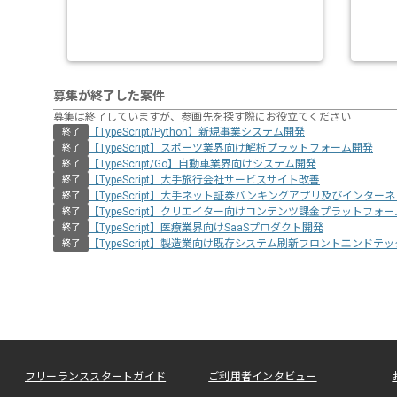
募集が終了した案件
募集は終了していますが、参画先を探す際にお役立てください
【TypeScript/Python】新規事業システム開発
終了
【TypeScript】スポーツ業界向け解析プラットフォーム開発
終了
【TypeScript/Go】自動車業界向けシステム開発
終了
【TypeScript】大手旅行会社サービスサイト改善
終了
【TypeScript】大手ネット証券バンキングアプリ及びインタ
終了
【TypeScript】クリエイター向けコンテンツ課金プラットフォ
終了
【TypeScript】医療業界向けSaaSプロダクト開発
終了
【TypeScript】製造業向け既存システム刷新フロントエンドテ
終了
フリーランススタートガイド
ご利用者インタビュー