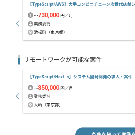
【TypeScript/AWS】大手コンビニチェーン次世代
730,000
〜
円／月
業務委託
浜松町（東京都）
リモートワークが可能な案件
【TypeScript/Next.js】システム開発開発の求人・案件
850,000
〜
円／月
業務委託
大崎（東京都）
条件を絞って案件