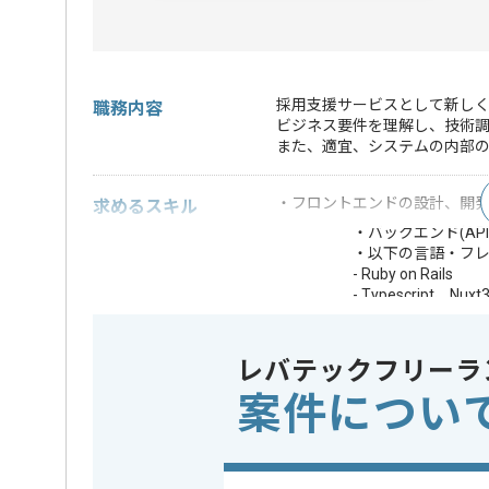
採用支援サービスとして新し
職務内容
ビジネス要件を理解し、技術
また、適宜、システムの内部
・フロントエンドの設計、開発
求めるスキル
・バックエンド(A
・以下の言語・フ
- Ruby on Rails
- Typescript、Nuxt
歓迎スキル
・テスト能力および
・チームでのコー
・未経験言語のキ
レバテックフリーラ
・長期での案件参
案件につい
※上記に似た経験やスキルをお持ち
フレームワーク
この案件で扱う技術
Vue.js , Nu