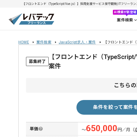
【フロントエンド（TypeScript/Vue.js）】採用支援サービス保守開発| ITフリーラ
AI検索が新登場
案件検索
HOME
案件検索
JavaScript求人・案件
【フロントエンド（Ty
【フロントエンド（TypeScri
募集終了
案件
こちらの
条件を絞って案件
650,000
単価
〜
円／月
（