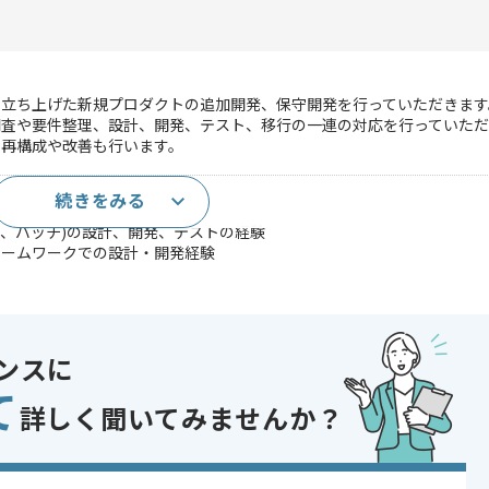
く立ち上げた新規プロダクトの追加開発、保守開発を行っていただきます
調査や要件整理、設計、開発、テスト、移行の一連の対応を行っていただ
の再構成や改善も行います。
続きをみる
、テストの経験(1年以上)
PI、バッチ)の設計、開発、テストの経験
レームワークでの設計・開発経験
3
経験(テストケースではなく、ブラックボックスのテスト能力)
ディング経験
ャッチアップ経験
ンスに
画経験
て
であれば申し込み可能なケースもございます！まずはお気軽にご相談ください！
詳しく聞いてみませんか？
xt.js