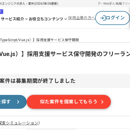
ンスエンジニアの求人・案件(2026/08/06更新)
IT・Web求人/転職
フリ
！
ログイン
採用企業の方へ
サービス紹介
お役立ちコンテンツ
peScript/Vue.js）】採用支援サービス保守開発
pt/Vue.js）】採用支援サービス保守開発のフリー
案件は募集期間が終了しました
を探す
似た案件を提案してもらう
収支シミュレーション
）