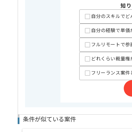
知り
業務内容
受託開発
この案件のポイント
自分のスキルでど
特徴
参画実績あ
自分の経験で単価
精算条件
有
精算・お支払い
精算基準時間
140時間
フルリモートで参
支払いサイト
15日
どれくらい裁量権
担当者より
フリーランス案件
クライアントの思いを汲み取り、
企画からプロダクトとして仕上げるところまで
一貫して受託する事業を展開している企業です。
チームでの開発を好まれる方にマッチいたします。
条件が似ている案件