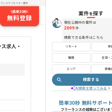
ーランスクリエイター案件
\
簡単30秒
/
案件
探す
を
無料登録
現在公開中の案件は
2699
件
検索できる条件はこちら
ランス求人・
リモート
単
職種
言語・
エリア
稼働
検索する
AI検索を使ってみる
簡単30秒 無料サポー
フリーランスの経験はございま