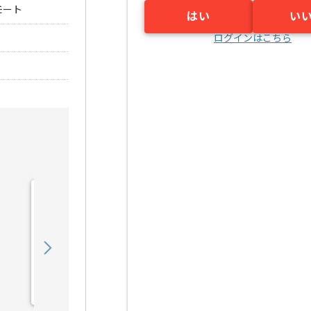
モート
はい
い
ログインはこちら
【React Native】総合スポ
ーツ施設向け施設予約シ
ス...の求人・案件
850,000
〜
円／月
業務委託
新橋（東京都）