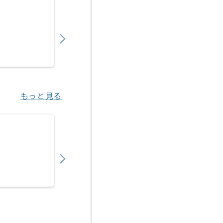
【React Native】総合スポーツ施設向け
850,000
〜
円／月
業務委託
新橋（東京都）
もっと見る
【TypeScript】転職支援システムフロント
1,050,000
〜
円／月
業務委託
渋谷（東京都）