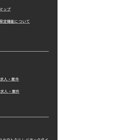
マップ
限定機能について
の求人・案件
tの求人・案件