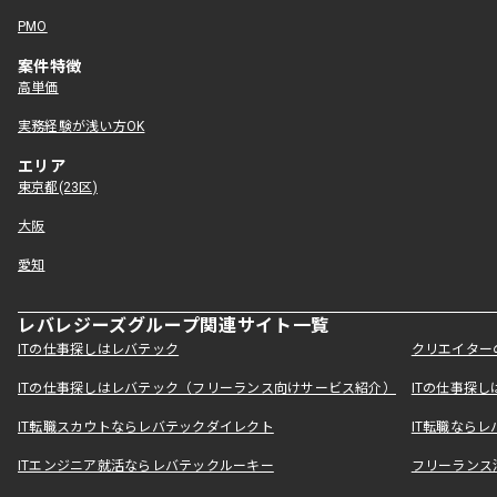
PMO
案件特徴
高単価
実務経験が浅い方OK
エリア
東京都(23区)
大阪
愛知
レバレジーズグループ関連サイト一覧
ITの仕事探しはレバテック
クリエイター
ITの仕事探しはレバテック（フリーランス向けサービス紹介）
ITの仕事探
IT転職スカウトならレバテックダイレクト
IT転職なら
ITエンジニア就活ならレバテックルーキー
フリーランス