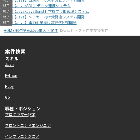
【Java】自治体向け人事労務システム開発
終了
【Java/SQL】データ連携システム
終了
【Java/JavaScript】学校向けID管理システム
終了
【Java】メーカー向け受発注システム開発
終了
【Java】電力企業向け次世代HES開発
終了
HOME
案件検索
Java求人・案件
【Java】テスト作業支援案件
案件検索
スキル
Java
Python
Ruby
Go
職種・ポジション
プログラマー(PG)
フロントエンドエンジニア
インフラエンジニア