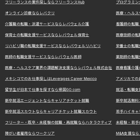
フリーランスの案件探しならフリーランスHub
プログラミン
オンライン診療ならレバクリ
医療・ヘルス
介護職の転職・派遣サービスならレバウェル介護
看護師の転職
保育士の転職支援サービスならレバウェル保育士
医療技師の転
リハビリ職の転職支援サービスならレバウェルリハビリ
栄養士の転職
医師の転職支援サービスならレバウェル医師
薬剤師の転職
医療・ヘルスケア業界の課題解決支援ならレバウェル株式会社
医療看護介護の
メキシコでのお仕事探しはLeverages Career Mexico
アメリカでのお仕事
留学生が日本で仕事を探すなら帰国GO.com
就活・転職支
新卒就活エージェントならキャリアチケット就職
新卒就活無料
新卒就活スカウトならキャリアチケット就職スカウト
若手ハイキャ
フリーター・既卒・未経験の就職・再就職ならハタラクティブ
未経験・若手
障がい者雇用ならワークリア
M&A支援な