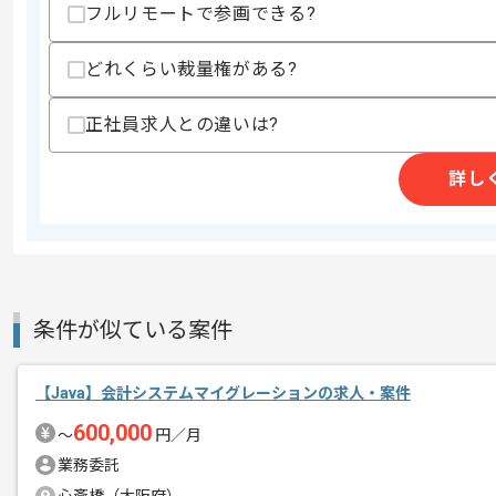
募集人数
1人
フルリモートで参画できる?
作業開始日
2025/10/01
どれくらい裁量権がある?
正社員求人との違いは?
週5日常駐での作業を想定しております
エージェントからのコ
メント
詳し
取引実績のある企業の案件です。
これまでの経験を活かしてご活躍いただ
長期案件ですので腰を据えて作業された
ぜひ一度、ご商談で雰囲気を掴んでいた
条件が似ている案件
【Java】会計システムマイグレーションの求人・案件
600,000
〜
円／月
業務委託