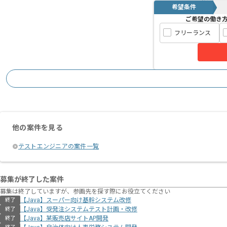
希望条件
ご希望の働き
フリーランス
他の案件を見る
テストエンジニアの案件一覧
募集が終了した案件
募集は終了していますが、参画先を探す際にお役立てください
【Java】スーパー向け基幹システム改修
終了
【Java】受発注システムテスト計画・改修
終了
【Java】某販売店サイトAP開発
終了