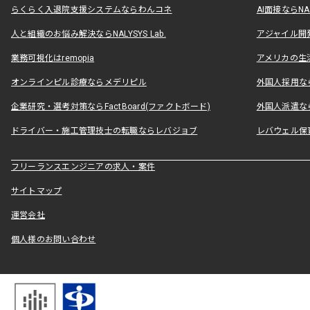
らくらく入退院支援システムならわんコネ
AI面接ならNAL
人と組織のお悩み解決ならNALYSYS Lab.
アジャイル開発なら
業務可視化はremopia
アメリカの生活
オンラインピル診療ならメデリピル
外国人採用ならLe
企業研究・選考対策ならFactBoard(ファクトボード)
外国人派遣なら
ドライバー・施工管理技士の転職ならレバジョブ
レバウェル保
フリーランスエンジニアの求人・案件
サイトマップ
運営会社
個人様のお問い合わせ