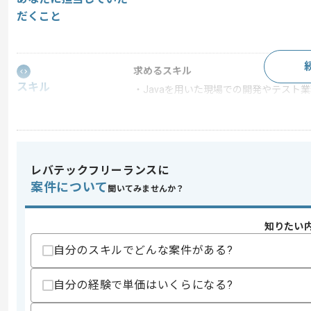
だくこと
求めるスキル
スキル
・Javaを用いた現場での開発やテスト
スキルに不安がある方へ
上記に似た経験やスキルをお持ちであれば申
レバテックフリーランスに
案件について
聞いてみませんか？
精算条件
有
精算・お支払い
精算基準時間
140時間〜180時間
知りたい
支払いサイト
15日
自分のスキルでどんな案件がある?
自分の経験で単価はいくらになる?
商談回数
2回
その他募集要項