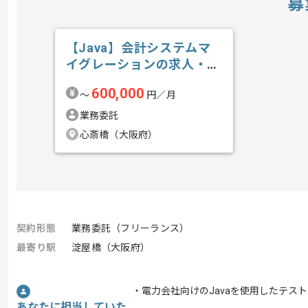
募
【Java】会計システムマ
イグレーションの求人・案
件
600,000
〜
円／月
業務委託
心斎橋（大阪府）
契約形態
業務委託（フリーランス）
最寄り駅
淀屋橋（大阪府）
・電力会社向けのJavaを使用したテス
あなたに担当していた