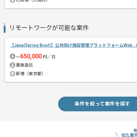
心斎橋（大阪府）
リモートワークが可能な案件
【Java(Spring Boot)】公共向け施設管理プラットフォームWeb.
650,000
〜
円／月
業務委託
新橋（東京都）
条件を絞って案件を探す
似た案