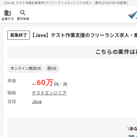
【Java】テスト作業支援案件| ITフリーランスエンジニアの求人・案件(2026/08/06更新)
企業の方
案件検索
【Java】テスト作業支援のフリーランス求人・
募集終了
こちらの案件は
オンライン商談OK
週5日
単価
60
万
〜
円／月
職種
テストエンジニア
言語
Java
あ