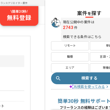
ーランスクリエイター案件
\
簡単30秒
/
案件
探す
を
無料登録
現在公開中の案件は
2743
件
検索できる条件はこちら
リモート
単
職種
言語・
エリア
稼働
検索する
AI検索を使ってみる
簡単30秒 無料サポー
ート
フリーランスの経験はございま