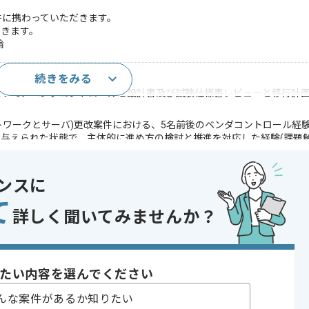
行更改案件に携わっていただきます。
だきます。
論
続きをみる
任せにしない技術的な知見
y更改案件において、ベンダコントロールと設計書及び試験仕様書レビューと移行
ットワークとサーバ)更改案件における、5名前後のベンダコントロール経験(
与えられた状態で、主体的に進め方の検討と推進を対応した経験(課題解
であれば申し込み可能なケースもございます！まずはお気軽にご相談ください！
ンスに
発 , マイグレーション
て
あり
詳しく聞いてみませんか？
たい内容を選んでください
んな案件があるか知りたい