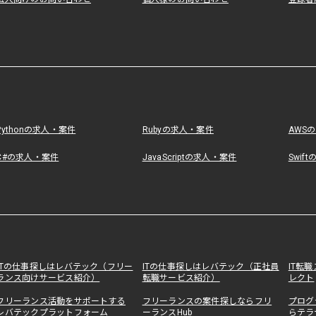
Pythonの求人・案件
Rubyの求人・案件
AWS
C#の求人・案件
JavaScriptの求人・案件
Swif
ITの仕事探しはレバテック（フリー
ITの仕事探しはレバテック（正社員
IT転
ランス向けサービス紹介）
転職サービス紹介）
レクト
フリーランス活動をサポートする
フリーランスの案件探しならフリ
プログ
レバテックプラットフォーム
ーランスHub
らテラ