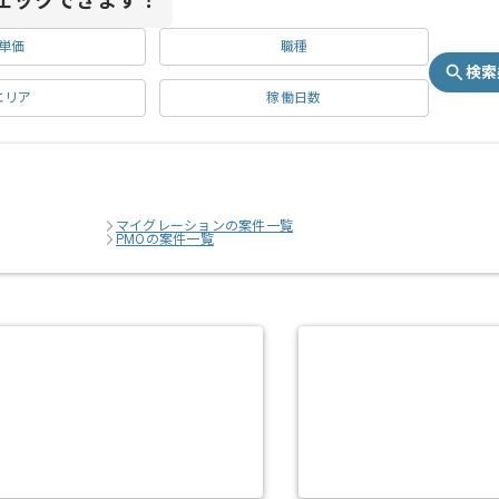
ェックできます！
単価
職種
検索
エリア
稼働日数
マイグレーションの案件一覧
PMOの案件一覧