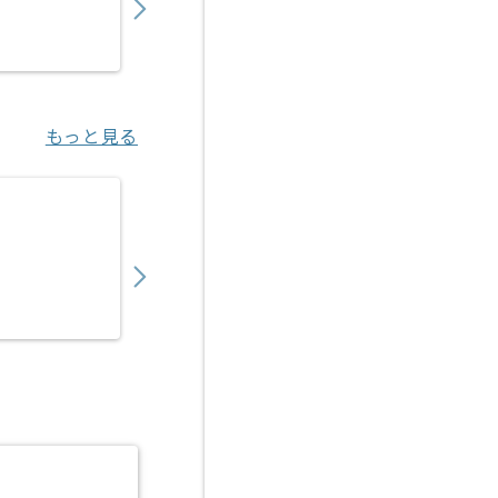
業務委託
東京（東京都）
もっと見る
【PMO】決済代行事業会社向けアクワイアリ
450,000
〜
円／月
業務委託
恵比寿（東京都）