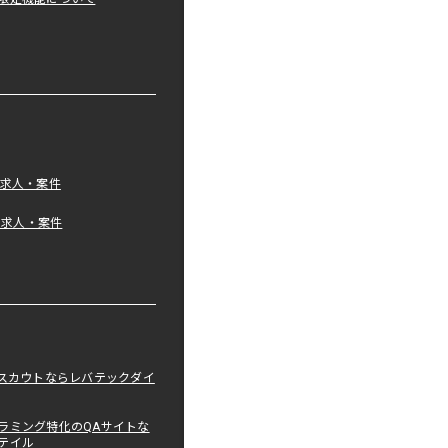
の求人・案件
tの求人・案件
職スカウトならレバテックダイ
ラミング特化のQAサイトな
テイル