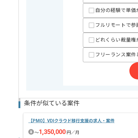
ご経験と実績に応じて別案件のご提案も差し上げる場
新しいアイディアや技術を積極的に導入し、
自分の経験で単価
経験豊富なメンバーと成長が出来る環境でございます
スキルアップされたい方、長期的に参画されたい方に
フルリモートで参
基本的には一部リモート作業を見込んでおります。
どれくらい裁量権
フリーランス案件
条件が似ている案件
【PMO】VDIクラウド移行支援の求人・案件
1,350,000
〜
円／月