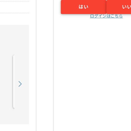
はい
い
ログインはこちら
【PMO】 生命保険会社向
け新商品開発の求人・案件
900,000
〜
円／月
業務委託
東京（東京都）