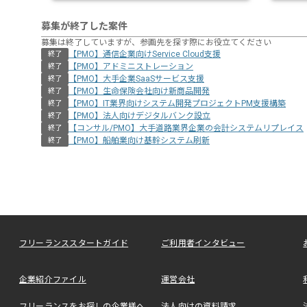
募集が終了した案件
募集は終了していますが、参画先を探す際にお役立てください
【PMO】通信企業向けService Cloud支援
終了
【PMO】アドミニストレーション
終了
【PMO】大手企業SaaSサービス支援
終了
【PMO】生命保険会社向け新商品開発
終了
【PMO】IT業界向けシステム開発プロジェクトPM支援構築
終了
【PMO】法人向けデジタルバンク設立
終了
【コンサル/PMO】大手道路業界企業の会計システムリプレイス
終了
【PMO】船舶業向け基幹システム刷新
終了
フリーランススタートガイド
ご利用者インタビュー
企業紹介ファイル
運営会社
フリーランスをお探しの企業様へ
法人向けの資料請求