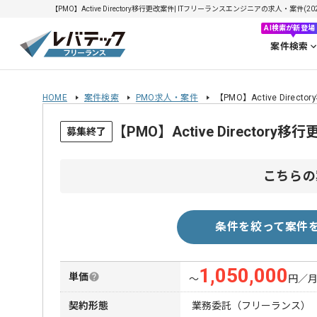
【PMO】Active Directory移行更改案件| ITフリーランスエンジニアの求人・案件(202
AI検索が新登場
案件検索
HOME
案件検索
PMO求人・案件
【PMO】Active Direc
【PMO】Active Directo
募集終了
こちらの
条件を絞って案件
1,050,000
単価
〜
円／
契約形態
業務委託（フリーランス）