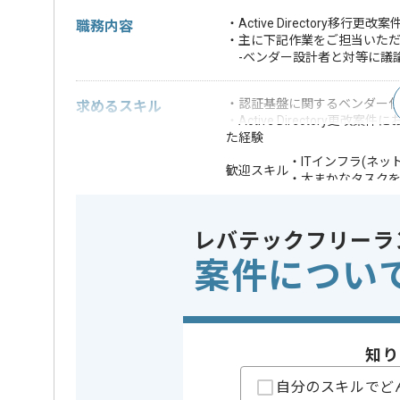
・Active Directory移
職務内容
・主に下記作業をご担当いた
-ベンダー設計者と対等に議
・認証基盤に関するベンダー
求めるスキル
・Active Director
た経験
・ITインフラ(ネ
歓迎スキル
・大まかなタスクを
※上記に似た経験やスキルをお持ち
レバテックフリーラ
業務内容
システム開
この案件のポイント
案件につい
特徴
参画実績
担当者より
知り
ベンダコントロールの経験を活かすことができます。
自分のスキルでど
複数案件を保有している企業ですので、