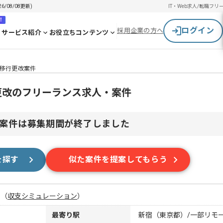
6/08/08更新)
IT・Web求人/転職
フリ
！
ログイン
採用企業の方へ
サービス紹介
お役立ちコンテンツ
tory移行更改案件
ry移行更改のフリーランス求人・案件
案件は募集期間が終了しました
を探す
似た案件を提案してもらう
月
（
収支シミュレーション
）
最寄り駅
新宿（東京都）/一部リモ