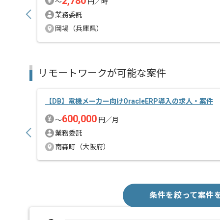
2,780
〜
円／時
業務委託
岡場（兵庫県）
リモートワークが可能な案件
【DB】電機メーカー向けOracleERP導入の求人・案件
600,000
〜
円／月
業務委託
南森町（大阪府）
条件を絞って案件