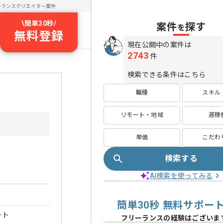
ーランスクリエイター案件
\
簡単30秒
/
案件
探す
を
無料登録
現在公開中の案件は
2743
件
検索できる条件はこちら
職種
スキル
リモート・地域
週稼
単価
こだわ
検索する
AI検索を使ってみる
簡単30秒 無料サポー
ート
フリーランスの経験はございま