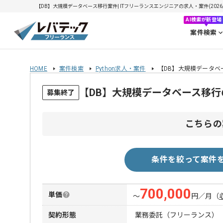
【DB】大規模データベース移行案件| ITフリーランスエンジニアの求人・案件(2026/0
AI検索が新登場
案件検索
HOME
案件検索
Python求人・案件
【DB】大規模データベ
【DB】大規模データベース移
募集終了
こちらの
条件を絞って案件
700,000
単価
〜
円／月
（
契約形態
業務委託（フリーランス）