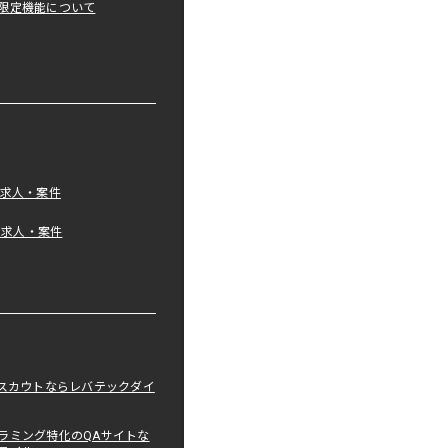
限定機能について
の求人・案件
tの求人・案件
職スカウトならレバテックダイ
ラミング特化のQAサイトな