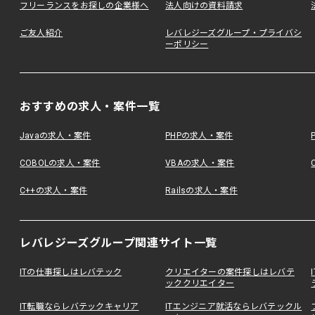
フリーランスをお探しの企業様へ
法人向けの資料請求
ご友人紹介
レバレジーズグループ・プライバシ
ーポリシー
おすすめの求人・案件一覧
Javaの求人・案件
PHPの求人・案件
COBOLの求人・案件
VBAの求人・案件
C++の求人・案件
Railsの求人・案件
レバレジーズグループ関連サイト一覧
ITの仕事探しはレバテック
クリエイターの案件探しはレバテ
ッククリエイター
IT転職ならレバテックキャリア
ITエンジニア就活ならレバテックル