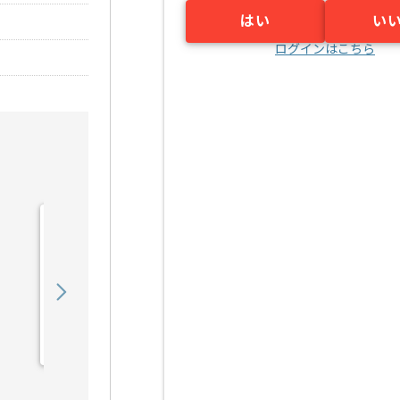
はい
い
ログインはこちら
【AWS】IT業界向けシス
テム開発構築の求人・案件
450,000
〜
円／月
業務委託
烏丸（京都府）