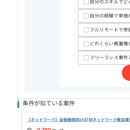
自分のスキルでど
支払いサイト
15日
自分の経験で単価
担当者より
フルリモートで参
リモートワーク：初日からフルリモートでの作業を想
どれくらい裁量権
フリーランス案件
条件が似ている案件
【ネットワーク】金融機関向けATMネットワーク敷設業