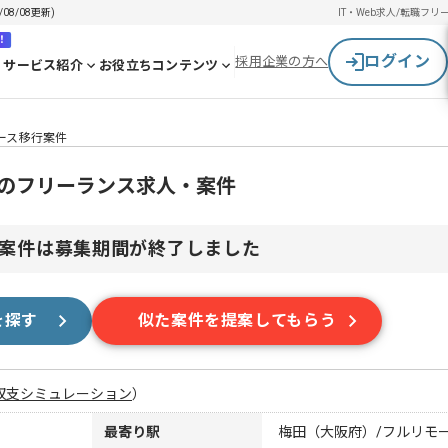
8/08更新)
IT・Web求人/転職
フリ
！
ログイン
採用企業の方へ
サービス紹介
お役立ちコンテンツ
ース移行案件
行のフリーランス求人・案件
案件は募集期間が終了しました
を探す
似た案件を提案してもらう
収支シミュレーション
）
最寄り駅
梅田（大阪府）/フルリモ