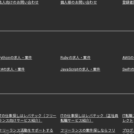
法人向けのお問い合わせ
個人様のお問い合わせ
登録者
Pythonの求人・案件
Rubyの求人・案件
AWS
C#の求人・案件
JavaScriptの求人・案件
Swif
ITの仕事探しはレバテック（フリー
ITの仕事探しはレバテック（正社員
IT転
ランス向けサービス紹介）
転職サービス紹介）
レクト
フリーランス活動をサポートする
フリーランスの案件探しならフリ
プログ