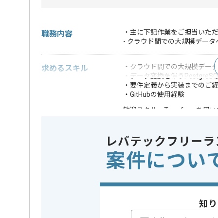
・主に下記作業をご担当いた
職務内容
- クラウド間での大規模デー
・クラウド間での大規模デー
求めるスキル
・データ変換を伴うPostgre
・要件定義から実装までのご
・GitHubの使用経験
・Terraformを
歓迎スキル
※上記に似た経験やスキルをお持ち
レバテックフリーラ
DB
PostgreS
この案件で扱う技術
案件につい
クラウド
AWS
開発ツール
GitHub
精算条件
有
精算・お支払い
知り
精算基準時間
140時間