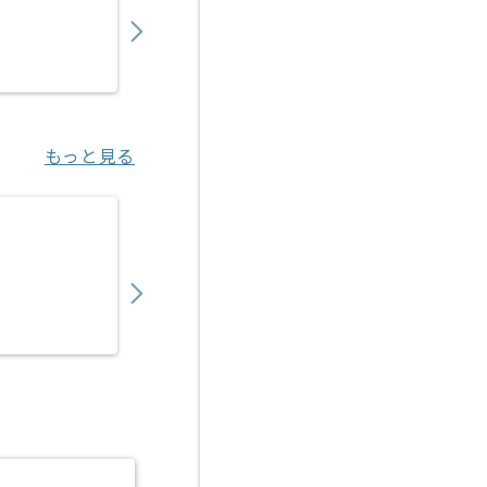
450,000
〜
円／月
業務委託
烏丸（京都府）
もっと見る