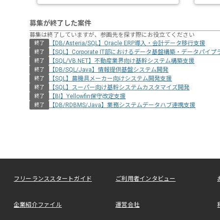
募集が終了した案件
募集は終了していますが、参画先を探す際にお役立てください
【DB/Asteria/SQL】Oracle ERP導入・会計データ移行支援
終了
【SQL】Corporate IT部におけるデータ基盤構築・データパイ
終了
【SQL/VB.NET】不動産業界向け基幹システム構築支援
終了
【DB/SQL/Java】情報提供基盤システム開発
終了
【SQL】農機具メーカー向けシステム開発支援
終了
【SQL】スーパー向け基幹システムカスタマイズ開発
終了
【BI】Yellowfin保守改定支援
終了
【DB/RDBMS/Java】業務システムデータハブ連携支援
終了
フリーランススタートガイド
ご利用者インタビュー
企業紹介ファイル
運営会社