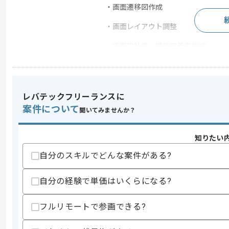
・画面遷移図作成
・画面レイアウト調整
・画面設計書、機能定義書作成
→Redmine、intra-martを使用
レバテックフリーランスに
案件について
求めるスキル
聞いてみませんか？
スキル
・システム開発PJ参画経験
知りたい
・SE経験
自分のスキルでどんな案件がある?
歓迎スキル
・画面設計の経験
自分の経験で単価はいくらになる?
・Redmineの使用経験
フルリモートで参画できる?
・intra-martを使用したPJ経験