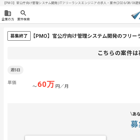
【PMO】官公庁向け管理システム開発| ITフリーランスエンジニアの求人・案件(2026/08/06更
企業の方
案件検索
【PMO】官公庁向け管理システム開発のフリー
募集終了
こちらの案件は
週5日
単価
60
万
〜
円／月
あ
募