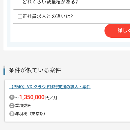
スキルに不安がある方へ
どれくらい裁量権がある?
上記に似た経験やスキルをお持ちであれば申
正社員求人との違いは?
詳し
精算条件
有
精算・お支払い
精算基準時間
140時間〜180時間
支払いサイト
15日
条件が似ている案件
商談回数
2回
その他募集要項
募集人数
1人
【PMO】VDIクラウド移行支援の求人・案件
作業開始日
2025/10/01
1,350,000
〜
円／月
業務委託
赤羽橋（東京都）
官公庁向け管理システム開発PJの補助と
エージェントからのコ
っていただきます。
メント