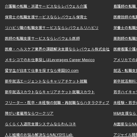
介護職の転職・派遣サービスならレバウェル介護
看護師の転職
保育士の転職支援サービスならレバウェル保育士
医療技師の転
リハビリ職の転職支援サービスならレバウェルリハビリ
栄養士の転職
医師の転職支援サービスならレバウェル医師
薬剤師の転職
医療・ヘルスケア業界の課題解決支援ならレバウェル株式会社
医療看護介護の
メキシコでのお仕事探しはLeverages Career Mexico
アメリカでのお仕事
留学生が日本で仕事を探すなら帰国GO.com
就活・転職支
新卒就活エージェントならキャリアチケット就職
新卒就活無料
新卒就活スカウトならキャリアチケット就職スカウト
若手ハイキャ
フリーター・既卒・未経験の就職・再就職ならハタラクティブ
未経験・若手
障がい者雇用ならワークリア
M&A支援な
らくらく入退院支援システムならわんコネ
AI面接ならNAL
人と組織のお悩み解決ならNALYSYS Lab.
アジャイル開発なら