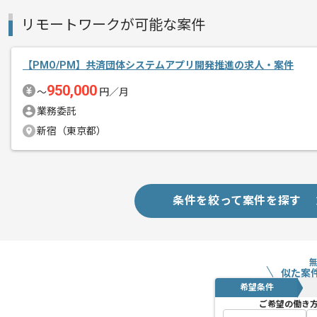
システム開発経験を活かすことができま
リモートワークが可能な案件
日比谷での常駐作業となります。
【PMO/PM】共済団体システムアプリ開発推進の求人・案件
950,000
〜
円／月
業務委託
新宿（東京都）
条件を絞って案件を探す
似た案
希望条件
ご希望の働き