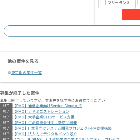
フリーランス
他の案件を見る
東京都の案件一覧
募集が終了した案件
募集は終了していますが、参画先を探す際にお役立てください
【PMO】通信企業向けService Cloud支援
終了
【PMO】アドミニストレーション
終了
【PMO】大手企業SaaSサービス支援
終了
【PMO】生命保険会社向け新商品開発
終了
【PMO】IT業界向けシステム開発プロジェクトPM支援構築
終了
【PMO】法人向けデジタルバンク設立
終了
【コンサル/PMO】大手道路業界企業の会計システムリプレイス
終了