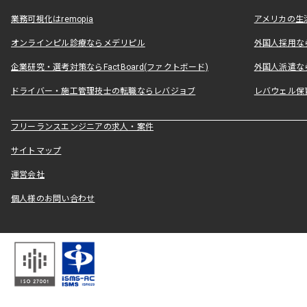
業務可視化はremopia
アメリカの生活
オンラインピル診療ならメデリピル
外国人採用ならLe
企業研究・選考対策ならFactBoard(ファクトボード)
外国人派遣なら
ドライバー・施工管理技士の転職ならレバジョブ
レバウェル保
フリーランスエンジニアの求人・案件
サイトマップ
運営会社
個人様のお問い合わせ