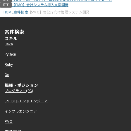
【PMO】会計システム導入支援開発
終了
HOME
案件検索
【PMO】官公庁向け管理システム開発
案件検索
スキル
Java
Python
Ruby
Go
職種・ポジション
プログラマー(PG)
フロントエンドエンジニア
インフラエンジニア
PMO