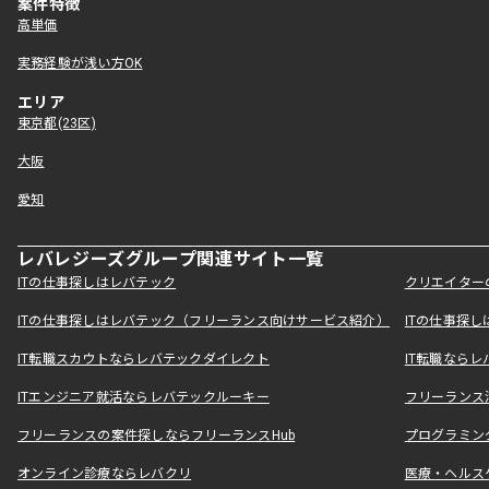
案件特徴
高単価
実務経験が浅い方OK
エリア
東京都(23区)
大阪
愛知
レバレジーズグループ関連サイト一覧
ITの仕事探しはレバテック
クリエイター
ITの仕事探しはレバテック（フリーランス向けサービス紹介）
ITの仕事探
IT転職スカウトならレバテックダイレクト
IT転職なら
ITエンジニア就活ならレバテックルーキー
フリーランス
フリーランスの案件探しならフリーランスHub
プログラミン
オンライン診療ならレバクリ
医療・ヘルス