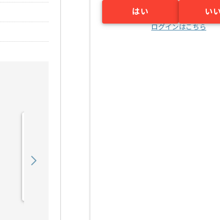
はい
い
ログインはこちら
【PL】入管システム開発
支援の求人・案件
1,050,000
〜
円／月
業務委託
日比谷（東京都）