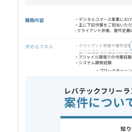
・デジタルコマース事業におけ
職務内容
・主に下記作業をご担当いた
- クライアント折衝、要件定義
・クライアント折衝や要件定義周
求めるスキル
・要件定義書と計画書及び運
・アジャイル環境での作業経験
・システム開発経験
・ブロックチェー
・上流からリリー
歓迎スキル
・開発ベンダー側で
・オープン言語を
レバテックフリーラ
※上記に似た経験やスキルをお持ち
案件につい
フレームワーク
この案件で扱う技術
Node.js
業務内容
ベンダー
この案件のポイント
知り