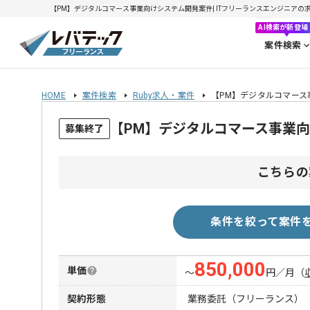
【PM】デジタルコマース事業向けシステム開発案件| ITフリーランスエンジニアの求人・案
AI検索が新登場
案件検索
HOME
案件検索
Ruby求人・案件
【PM】デジタルコマース
【PM】デジタルコマース事業
募集終了
こちらの
条件を絞って案件
850,000
単価
〜
円／月
（
契約形態
業務委託（フリーランス）