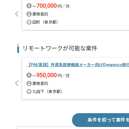
700,000
〜
円／月
業務委託
田町（東京都）
リモートワークが可能な案件
【PM/英語】外資系医療機器メーカー向けDynamics
950,000
〜
円／月
業務委託
九段下（東京都）
条件を絞って案件