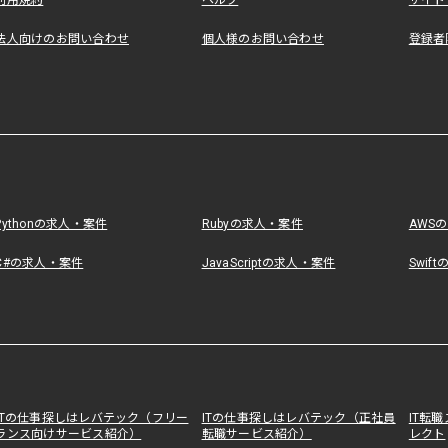
利用規約
ヘルプ
サイト
法人向けのお問い合わせ
個人様のお問い合わせ
登録者
Pythonの求人・案件
Rubyの求人・案件
AWS
C#の求人・案件
JavaScriptの求人・案件
Swif
ITの仕事探しはレバテック（フリー
ITの仕事探しはレバテック（正社員
IT転
ランス向けサービス紹介）
転職サービス紹介）
レクト