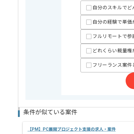
担当領域/システム
Webサイ
自分のスキルでど
特徴
20代活躍
自分の経験で単価
精算条件
有
精算・お支払い
精算基準時間
140時間
フルリモートで参
支払いサイト
15日
どれくらい裁量権
フリーランス案件
担当者より
PMの経験を活かすことができます。
複数案件を保有している企業ですので、
ご経験と実績に応じて別案件のご提案も差し上げる場
新しいアイディアや技術を積極的に導入し、
経験豊富なメンバーと成長が出来る環境でございます
スキルアップされたい方、長期的に参画されたい方に
条件が似ている案件
【PM】PC展開プロジェクト支援の求人・案件