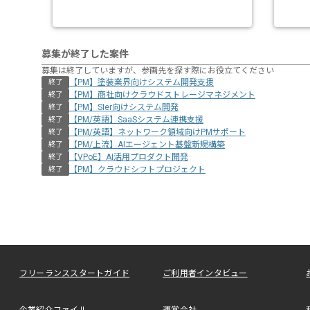
募集が終了した案件
募集は終了していますが、参画先を探す際にお役立てください
【PM】塗装業界向けシステム開発支援
終了
【PM】商社向けクラウドストレージマネジメント
終了
【PM】SIer向けシステム開発
終了
【PM/英語】SaaSシステム連携支援
終了
【PM/英語】ネットワーク領域向けPMサポート
終了
【PM/上流】AIエージェント基盤新規構築
終了
【VPoE】AI活用プロダクト開発
終了
【PM】クラウドシフトプロジェクト
終了
フリーランススタートガイド
ご利用者インタビュー