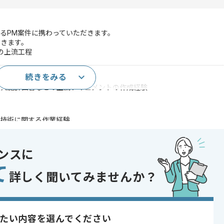
るPM案件に携わっていただきます。
だきます。
の上流工程
続きをみる
りを含むPM経験(3年以上)
用実施計画書などの上流ドキュメントの作成経験
ン技術に関する作業経験
スまでの経験
のPM経験
用いた開発経験
ンスに
であれば申し込み可能なケースもございます！まずはお気軽にご相談ください！
て
詳しく聞いてみませんか？
コントロール
たい内容を選んでください