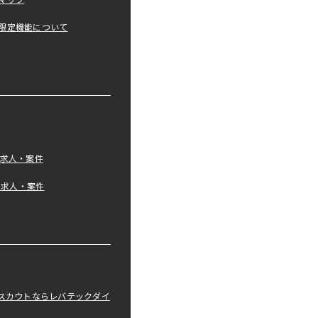
マップ
限定機能について
の求人・案件
tの求人・案件
職スカウトならレバテックダイ