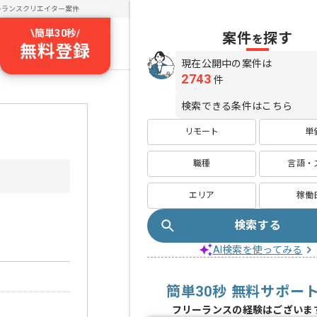
ーランスクリエイター案件
\
簡単30秒
/
案件
探す
を
無料登録
現在公開中の案件は
2743
件
検索できる条件はこちら
リモート
単
職種
言語・
エリア
稼働
検索する
AI検索を使ってみる
簡単30秒 無料サポー
フリーランスの経験はございま