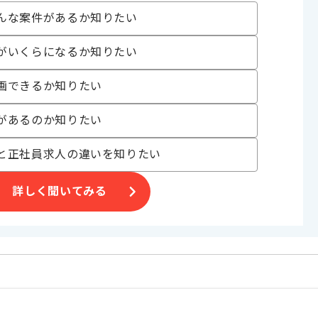
ト
んな案件があるか知りたい
中 , 30代活躍中 , 長期プロジェクト
がいくらになるか知りたい
〜180時間
画できるか知りたい
があるのか知りたい
と正社員求人の違いを知りたい
詳しく聞いてみる
合がございます。
。
オススメの案件です。