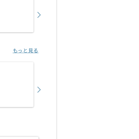
1,050,000
〜
円／月
業務委託
日比谷（東京都）
もっと見る
【PM】医療ヘルスケア向けITサービス開発
750,000
〜
円／月
業務委託
渋谷（東京都）