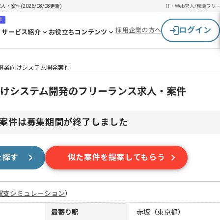
件(2026/08/08更新)
IT・Web求人/転職
フリ
！
ログイン
採用企業の方へ
サービス紹介
お役立ちコンテンツ
事業向けシステム開発案件
向けシステム開発のフリーランス求人・案件
案件は募集期間が終了しました
を探す
似た案件を提案してもらう
収支シミュレーション
）
最寄り駅
赤坂（東京都）