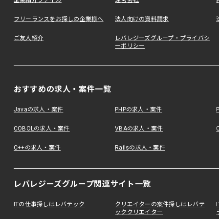
企業紹介ファイル
運営会社
フリーランスをお探しの企業様へ
法人向けの資料請求
ご友人紹介
レバレジーズグループ・プライバシ
ーポリシー
おすすめの求人・案件一覧
Javaの求人・案件
PHPの求人・案件
COBOLの求人・案件
VBAの求人・案件
C++の求人・案件
Railsの求人・案件
レバレジーズグループ関連サイト一覧
ITの仕事探しはレバテック
クリエイターの案件探しはレバテ
ッククリエイター