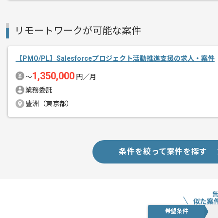
リモートワークが可能な案件
【PMO/PL】Salesforceプロジェクト活動推進支援の求人・案件
1,350,000
〜
円／月
業務委託
豊洲（東京都）
条件を絞って案件を探す
似た案
希望条件