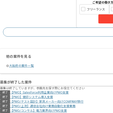
ご希望の働き
フリーランス
他の案件を見る
大阪府の案件一覧
募集が終了した案件
募集は終了していますが、参画先を探す際にお役立てください
【PMO】Salesforce利用企業向けPMO支援
終了
【PMO】健診システム導入支援
終了
【PMO/テスト設計】家具メーカー向けCOMPANY移行
終了
【PMO/上流】通信会社向け業務自動化支援業務
終了
【PMO/コンサル】電力業界向けPMO支援
終了