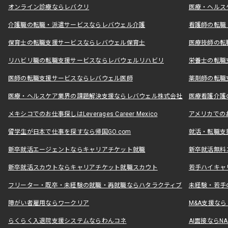
オンライン診療ならレバクリ
医療・ヘルス
介護職の転職・派遣サービスならレバウェル介護
看護師の転職
保育士の転職支援サービスならレバウェル保育士
医療技師の転
リハビリ職の転職支援サービスならレバウェルリハビリ
栄養士の転職
医師の転職支援サービスならレバウェル医師
薬剤師の転職
医療・ヘルスケア業界の課題解決支援ならレバウェル株式会社
医療看護介護の
メキシコでのお仕事探しはLeverages Career Mexico
アメリカでのお仕事
留学生が日本で仕事を探すなら帰国GO.com
就活・転職支
新卒就活エージェントならキャリアチケット就職
新卒就活無料
新卒就活スカウトならキャリアチケット就職スカウト
若手ハイキャ
フリーター・既卒・未経験の就職・再就職ならハタラクティブ
未経験・若手
障がい者雇用ならワークリア
M&A支援な
らくらく入退院支援システムならわんコネ
AI面接ならNAL