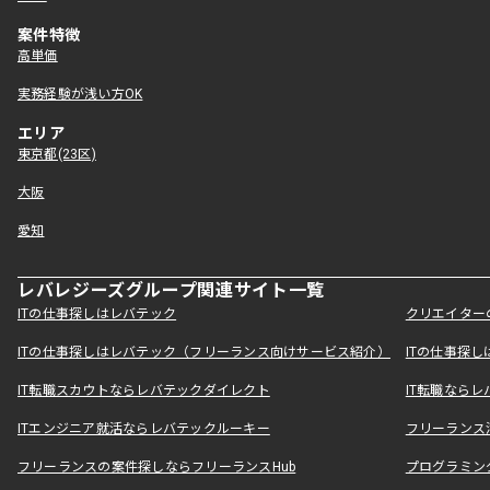
案件特徴
高単価
実務経験が浅い方OK
エリア
東京都(23区)
大阪
愛知
レバレジーズグループ関連サイト一覧
ITの仕事探しはレバテック
クリエイター
ITの仕事探しはレバテック（フリーランス向けサービス紹介）
ITの仕事探
IT転職スカウトならレバテックダイレクト
IT転職なら
ITエンジニア就活ならレバテックルーキー
フリーランス
フリーランスの案件探しならフリーランスHub
プログラミン