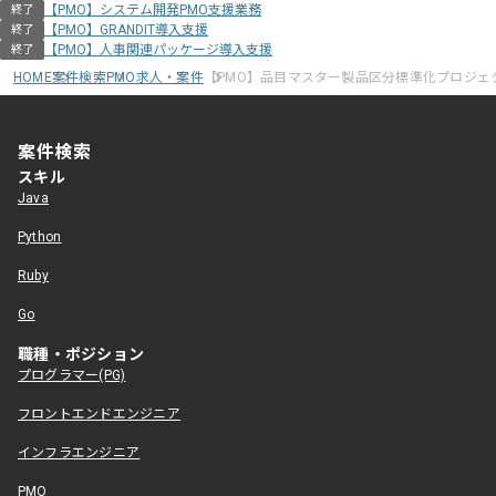
【PMO】システム開発PMO支援業務
終了
【PMO】GRANDIT導入支援
終了
【PMO】人事関連パッケージ導入支援
終了
HOME
案件検索
PMO求人・案件
【PMO】品目マスター製品区分標準化プロジェ
案件検索
スキル
Java
Python
Ruby
Go
職種・ポジション
プログラマー(PG)
フロントエンドエンジニア
インフラエンジニア
PMO