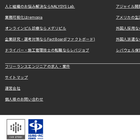
人と組織のお悩み解決ならNALYSYS Lab.
アジャイル開発なら
業務可視化はremopia
アメリカの生活
オンラインピル診療ならメデリピル
外国人採用ならLe
企業研究・選考対策ならFactBoard(ファクトボード)
外国人派遣なら
ドライバー・施工管理技士の転職ならレバジョブ
レバウェル保
フリーランスエンジニアの求人・案件
サイトマップ
運営会社
個人様のお問い合わせ