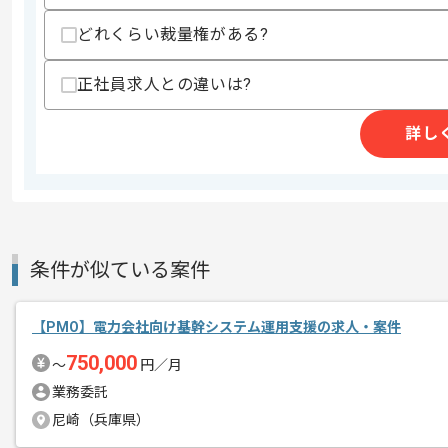
精算条件
どれくらい裁量権がある?
精算・お支払い
精算基準時間
140時間〜180時間
正社員求人との違いは?
支払いサイト
15日
詳し
商談回数
1回
その他募集要項
募集人数
1人
作業開始日
2025/11/01
条件が似ている案件
リモートワーク：週2日～3日ほどリモ
【PMO】電力会社向け基幹システム運用支援の求人・案件
エージェントからのコ
※リモート頻度は習熟度や状況に応じて
750,000
メント
〜
円／月
業務委託
尼崎（兵庫県）