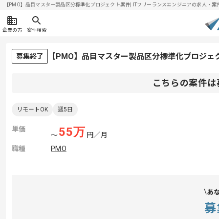
【PMO】品目マスター製品区分標準化プロジェクト案件| ITフリーランスエンジニアの求人・案件(20
企業の方
案件検索
【PMO】品目マスター製品区分標準化プロジェ
募集終了
こちらの案件は
リモートOK
週5日
単価
55
万
〜
円／月
職種
PMO
あ
募