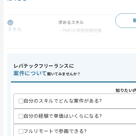
求めるスキル
スキル
・PMOの実務経験経験
-スケジュール調整
-会議体運営、ドキュメント作成、管
-課題、Todo管理、議事録作成
・英語での実務経験
-WEB MTGでの司会進行
-英文ドキュメント作成、修正
レバテックフリーランスに
-英文メールでのやりとり、簡単な通訳
案件について
聞いてみませんか？
歓迎スキル
・製造メーカーでの作業経験
知りたい
・基幹システム(ERP)導入経験
・基幹システム(ERP)導入後の運用保守
自分のスキルでどんな案件がある?
スキルに不安がある方へ
自分の経験で単価はいくらになる?
上記に似た経験やスキルをお持ちであれば申
フルリモートで参画できる?