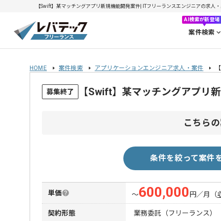
【Swift】某マッチングアプリ新規機能開発案件| ITフリーランスエンジニアの求人・案件(
AI検索が新登場
案件検索
HOME
案件検索
アプリケーションエンジニア求人・案件
【
【Swift】某マッチングアプ
募集終了
こちらの
条件を絞って案件
600,000
単価
〜
円／月
（
契約形態
業務委託（フリーランス）