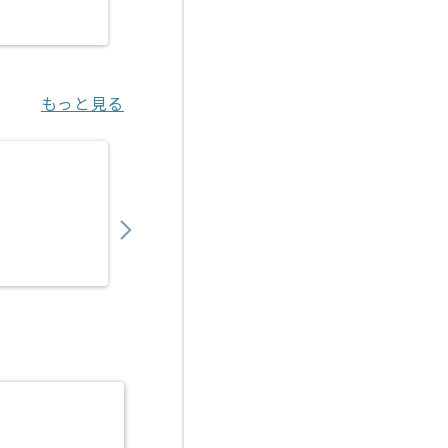
六本木（東京都）
もっと見る
【Flutter】相続系Webアプリケーション開
900,000
〜
円／月
業務委託
東京（東京都）