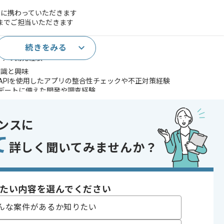
件に携わっていただきます
造までご担当いただきます
続きをみる
の開発経験
プリの開発経験
知識と興味
するAPIを使用したアプリの整合性チェックや不正対策経験
プデートに備えた開発や調査経験
ンスに
であれば申し込み可能なケースもございます！まずはお気軽にご相談ください！
て
詳しく聞いてみませんか？
ジェクト
たい内容を選んでください
〜180時間
んな案件があるか知りたい