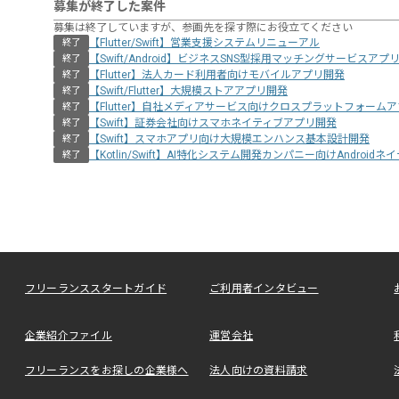
募集が終了した案件
募集は終了していますが、参画先を探す際にお役立てください
【Flutter/Swift】営業支援システムリニューアル
終了
【Swift/Android】ビジネスSNS型採用マッチングサービスアプ
終了
【Flutter】法人カード利用者向けモバイルアプリ開発
終了
【Swift/Flutter】大規模ストアアプリ開発
終了
【Flutter】自社メディアサービス向けクロスプラットフォーム
終了
【Swift】証券会社向けスマホネイティブアプリ開発
終了
【Swift】スマホアプリ向け大規模エンハンス基本設計開発
終了
【Kotlin/Swift】AI特化システム開発カンパニー向けAndroid
終了
フリーランススタートガイド
ご利用者インタビュー
企業紹介ファイル
運営会社
フリーランスをお探しの企業様へ
法人向けの資料請求