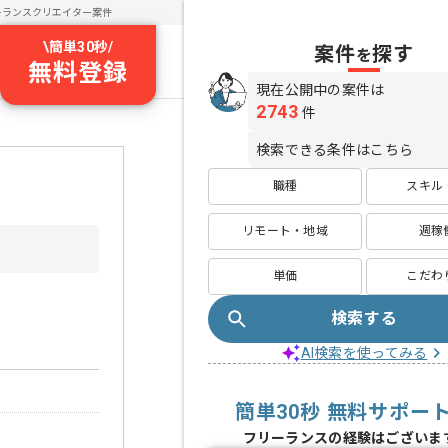
ーランスクリエイター案件
\
簡単30秒
/
案件
探す
を
無料登録
現在公開中の案件は
2743
件
検索できる条件はこちら
職種
スキル
リモート・地域
週稼
単価
こだわ
検索する
AI検索を使ってみる
簡単30秒 無料サポー
フリーランスの経験はございま