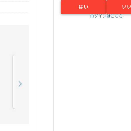
はい
い
ログインはこちら
【Rudy/PHP/React】Web
サービス開発の求人・案件
900,000
〜
円／月
業務委託
六本木（東京都）