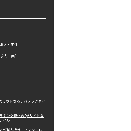
の求人・案件
tの求人・案件
職スカウトならレバテックダイ
ラミング特化のQAサイトな
テイル
の転職支援サービスならレ