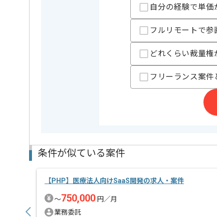
自分の経験で単価
担当者より
フルリモートで参
福岡に本社を構える事業会社で某マッチングアプリの
会員数は累計で3000万人を超え、幅広い年齢の方に利
どれくらい裁量権
自身の開発がユーザーにダイレクトに届くため、とて
フリーランス案件
基本的には渋谷での常駐作業です。
条件が似ている案件
【PHP】医療法人向けSaaS開発の求人・案件
750,000
〜
円／月
業務委託