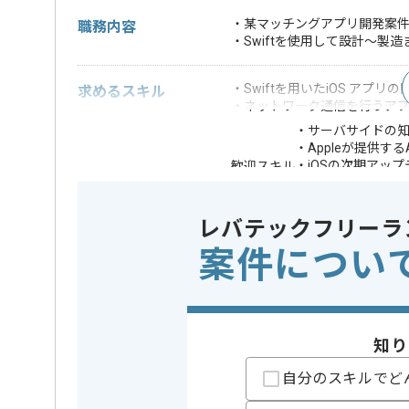
・某マッチングアプリ開発案
職務内容
・Swiftを使用して設計～製
・Swiftを用いたiOS アプリ
求めるスキル
・ネットワーク通信を行うア
・サーバサイドの
・Appleが提供
・iOSの次期アッ
歓迎スキル
・Laravelのご経験
・Oracleのご経験
レバテックフリーラ
※上記に似た経験やスキルをお持ち
案件につい
特徴
この案件のポイント
長期プロ
精算条件
有
精算・お支払い
知り
精算基準時間
140時間
支払いサイト
15日
自分のスキルでど