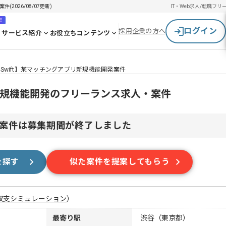
2026/08/07更新)
IT・Web求人/転職
フリ
！
ログイン
採用企業の方へ
サービス紹介
お役立ちコンテンツ
Swift】某マッチングアプリ新規機能開発案件
リ新規機能開発のフリーランス求人・案件
案件は募集期間が終了しました
を探す
似た案件を提案してもらう
収支シミュレーション
）
最寄り駅
渋谷（東京都）