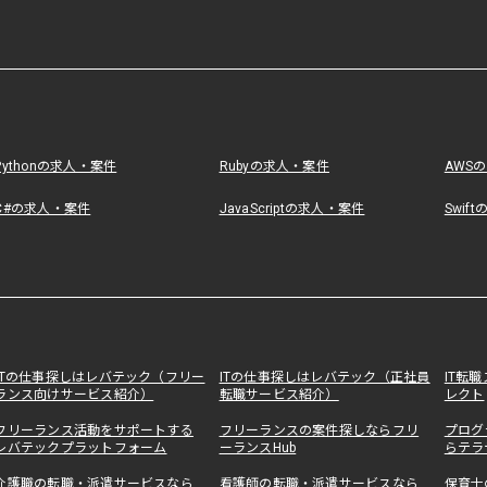
Pythonの求人・案件
Rubyの求人・案件
AWS
C#の求人・案件
JavaScriptの求人・案件
Swif
ITの仕事探しはレバテック（フリー
ITの仕事探しはレバテック（正社員
IT転
ランス向けサービス紹介）
転職サービス紹介）
レクト
フリーランス活動をサポートする
フリーランスの案件探しならフリ
プログ
レバテックプラットフォーム
ーランスHub
らテラ
介護職の転職・派遣サービスなら
看護師の転職・派遣サービスなら
保育士